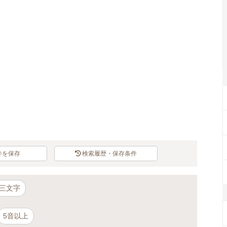
Loaded
:
100.00%
/
Unmute
件を保存
検索履歴・保存条件
三文字
5音以上