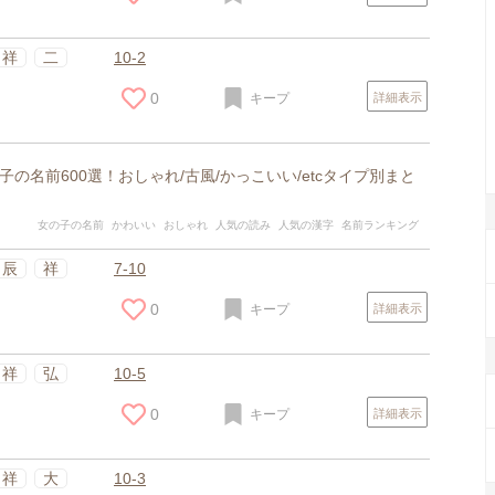
祥
二
10-2
0
キープ
詳細表示
の名前600選！おしゃれ/古風/かっこいい/etcタイプ別まと
女の子の名前
かわいい
おしゃれ
人気の読み
人気の漢字
名前ランキング
辰
祥
7-10
0
キープ
詳細表示
祥
弘
10-5
0
キープ
詳細表示
祥
大
10-3