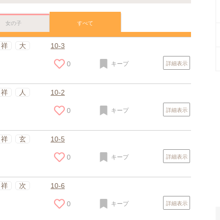
女の子
すべて
祥
大
10-3
0
キープ
詳細表示
祥
人
10-2
0
キープ
詳細表示
祥
玄
10-5
0
キープ
詳細表示
スポンサードリンク
祥
次
10-6
0
キープ
詳細表示