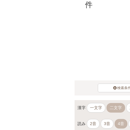
件
検索条
漢字
一文字
二文字
読み
2音
3音
4音