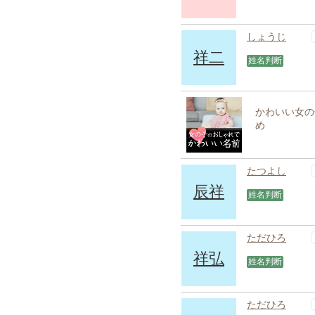
しょうじ
祥二
姓名判断
かわいい女の子
め
たつよし
辰祥
姓名判断
ただひろ
祥弘
姓名判断
ただひろ