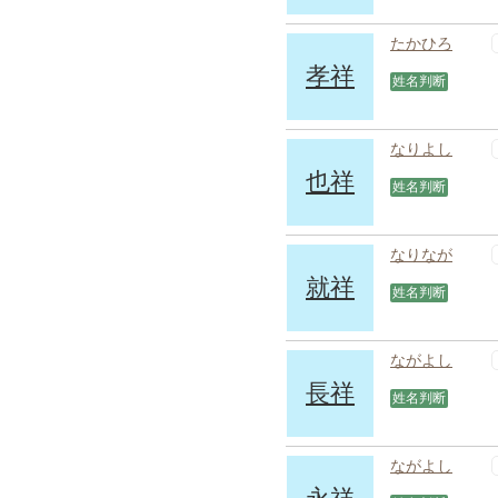
たかひろ
孝祥
姓名判断
なりよし
也祥
姓名判断
なりなが
就祥
姓名判断
ながよし
長祥
姓名判断
ながよし