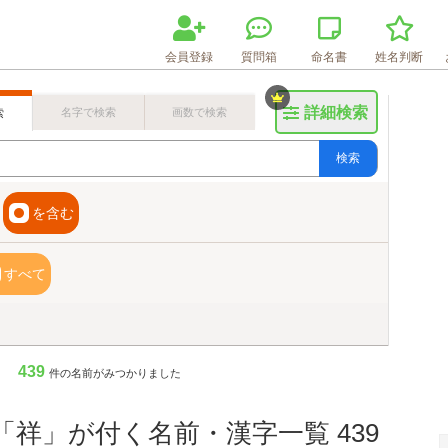
会員登録
質問箱
命名書
姓名判断
詳細検索
名字で検索
画数で検索
索
検索
を含む
すべて
439
件の名前がみつかりました
「祥」が付く名前・漢字一覧 439
画数検索のヒント