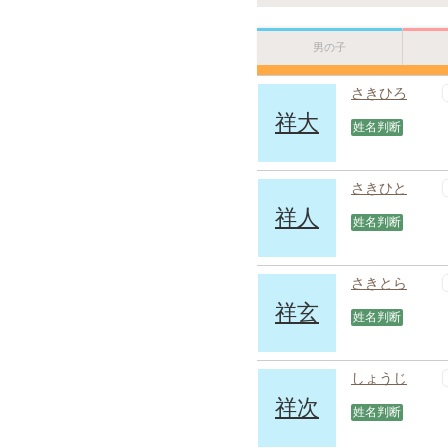
男の子
さきひろ
祥大
姓名判断
さきひと
祥人
姓名判断
さきとら
祥玄
姓名判断
しょうじ
祥次
姓名判断