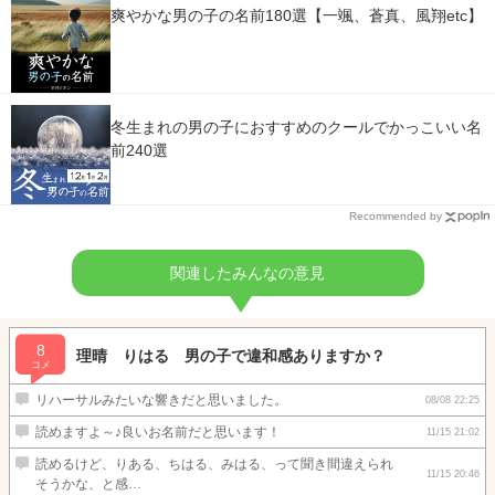
爽やかな男の子の名前180選【一颯、蒼真、風翔etc】
冬生まれの男の子におすすめのクールでかっこいい名
前240選
Recommended by
関連したみんなの意見
8
理晴 りはる 男の子で違和感ありますか？
コメ
リハーサルみたいな響きだと思いました。
08/08 22:25
読めますよ～♪良いお名前だと思います！
11/15 21:02
読めるけど、りある、ちはる、みはる、って聞き間違えられ
11/15 20:46
そうかな、と感…