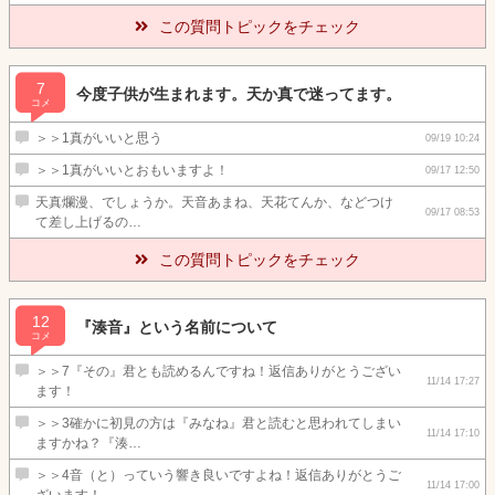
この質問トピックをチェック
7
今度子供が生まれます。天か真で迷ってます。
コメ
＞＞1真がいいと思う
09/19 10:24
＞＞1真がいいとおもいますよ！
09/17 12:50
天真爛漫、でしょうか。天音あまね、天花てんか、などつけ
09/17 08:53
て差し上げるの…
この質問トピックをチェック
12
『湊音』という名前について
コメ
＞＞7『その』君とも読めるんですね！返信ありがとうござい
11/14 17:27
ます！
＞＞3確かに初見の方は『みなね』君と読むと思われてしまい
11/14 17:10
ますかね？『湊…
＞＞4音（と）っていう響き良いですよね！返信ありがとうご
11/14 17:00