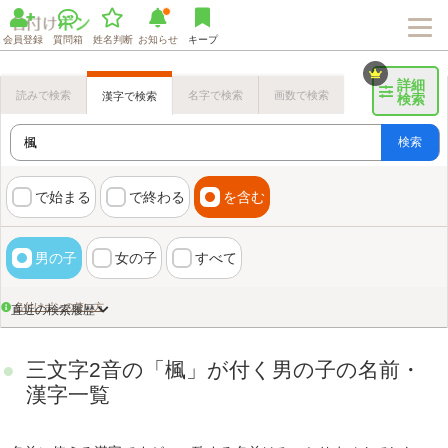
会員登録
質問箱
姓名判断
お知らせ
キープ
詳細
読みで検索
名字で検索
画数で検索
漢字で検索
検索
検索
で始まる
で終わる
を含む
男の子
女の子
すべて
名付けポンの使い方
直近の検索履歴
三文字2音の「楓」が付く男の子の名前・
漢字一覧
画数検索のヒント