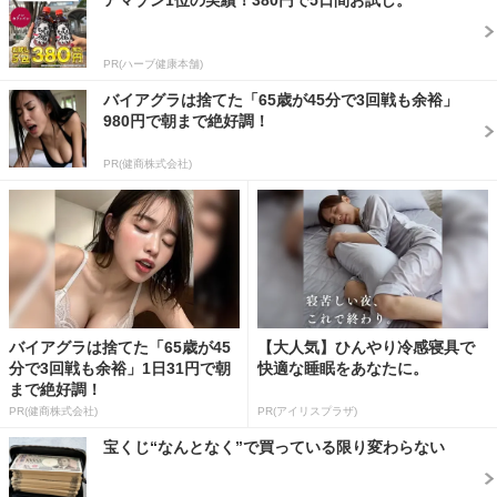
アマゾン1位の実績！380円で5日間お試し。
PR(ハーブ健康本舗)
バイアグラは捨てた「65歳が45分で3回戦も余裕」
980円で朝まで絶好調！
PR(健商株式会社)
バイアグラは捨てた「65歳が45
【大人気】ひんやり冷感寝具で
分で3回戦も余裕」1日31円で朝
快適な睡眠をあなたに。
まで絶好調！
PR(健商株式会社)
PR(アイリスプラザ)
宝くじ“なんとなく”で買っている限り変わらない