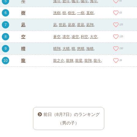
斗
5
湊斗
碧斗
颯斗
陽斗
海斗
65
樹
6
洸樹
樹
樹生
一樹
直樹
63
凪
7
凪
世凪
凪葵
星凪
凪翔
125
空
8
蒼空
凛空
凌空
利空
大空
135
晴
9
晴翔
大晴
晴
悠晴
海晴
150
龍
10
龍之介
龍輝
龍星
龍翔
龍斗
39
前日（8月7日）のランキング
（男の子）