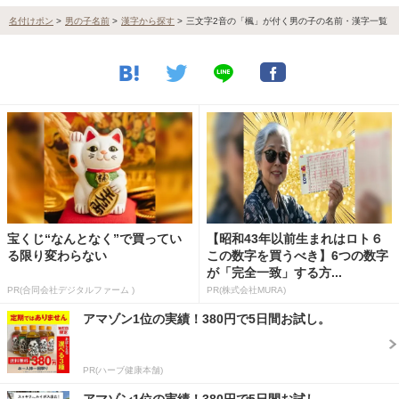
名付けポン
>
男の子名前
>
漢字から探す
>
三文字2音の「楓」が付く男の子の名前・漢字一覧
宝くじ“なんとなく”で買ってい
【昭和43年以前生まれはロト６
る限り変わらない
この数字を買うべき】6つの数字
が「完全一致」する方...
PR(合同会社デジタルファーム )
PR(株式会社MURA)
アマゾン1位の実績！380円で5日間お試し。
PR(ハーブ健康本舗)