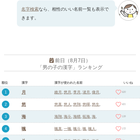
名字検索
なら、相性のいい名前一覧も表示で
きます。
前日（8月7日）
「男の子の漢字」ランキング
順位
漢字
漢字が使われた名前
いいね
月
1
維月
悠月
李月
渚月
偉月
620
悠
2
悠真
悠人
悠翔
悠暉
悠生
421
海
3
海翔
海斗
海晴
拓海
海
139
颯
4
颯真
一颯
颯斗
颯
颯人
172