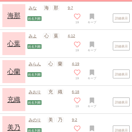
海
那
みな
9-7
海那
詳細表示
姓名判断
19
キープ
心
葉
みよ
4-12
心葉
詳細表示
姓名判断
19
キープ
心
蘭
みらん
4-19
心蘭
詳細表示
姓名判断
19
キープ
スポンサードリンク
充
織
みおり
6-18
充織
詳細表示
姓名判断
19
キープ
美
乃
みのり
9-2
美乃
詳細表示
姓名判断