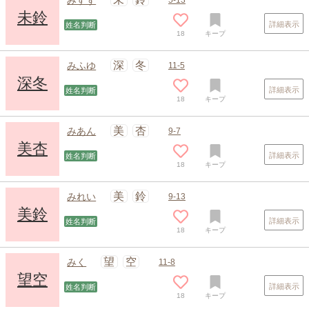
未鈴
詳細表示
姓名判断
18
キープ
深
冬
みふゆ
11-5
深冬
詳細表示
姓名判断
18
キープ
美
杏
みあん
9-7
美杏
詳細表示
姓名判断
18
キープ
美
鈴
みれい
9-13
美鈴
詳細表示
姓名判断
18
キープ
スポンサードリンク
望
空
みく
11-8
望空
詳細表示
姓名判断
18
キープ