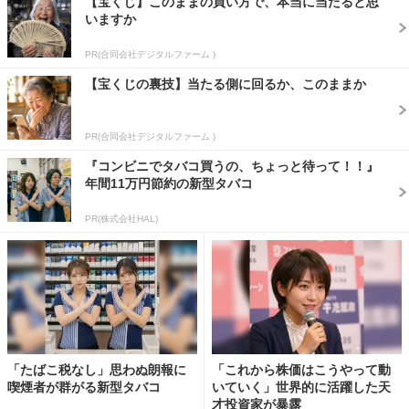
【宝くじ】このままの買い方で、本当に当たると思
いますか
PR(合同会社デジタルファーム )
【宝くじの裏技】当たる側に回るか、このままか
PR(合同会社デジタルファーム )
『コンビニでタバコ買うの、ちょっと待って！！』
年間11万円節約の新型タバコ
PR(株式会社HAL)
「たばこ税なし」思わぬ朗報に
「これから株価はこうやって動
喫煙者が群がる新型タバコ
いていく」世界的に活躍した天
才投資家が暴露