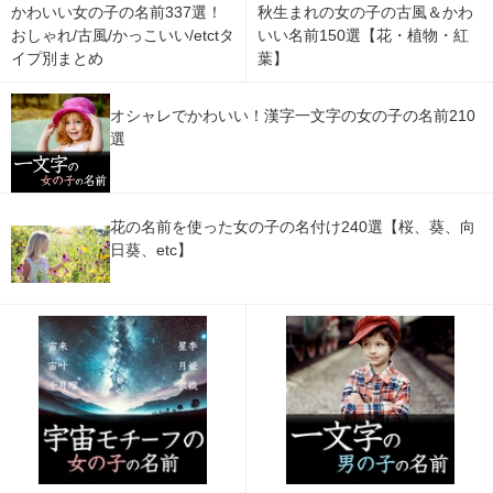
かわいい女の子の名前337選！
秋生まれの女の子の古風＆かわ
おしゃれ/古風/かっこいい/etctタ
いい名前150選【花・植物・紅
イプ別まとめ
葉】
オシャレでかわいい！漢字一文字の女の子の名前210
選
花の名前を使った女の子の名付け240選【桜、葵、向
日葵、etc】