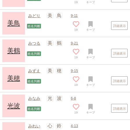
19
キープ
美
鳥
みどり
9-11
美鳥
詳細表示
姓名判断
19
キープ
美
鶴
みつる
9-21
美鶴
詳細表示
姓名判断
19
キープ
美
穂
みずえ
9-15
美穂
詳細表示
姓名判断
19
キープ
光
波
みなみ
6-8
光波
詳細表示
姓名判断
19
キープ
心
鈴
みれい
4-13