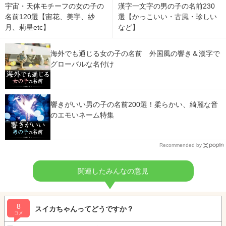
宇宙・天体モチーフの女の子の
漢字一文字の男の子の名前230
名前120選【宙花、美宇、紗
選【かっこいい・古風・珍しい
月、莉星etc】
など】
海外でも通じる女の子の名前 外国風の響き＆漢字で
グローバルな名付け
響きがいい男の子の名前200選！柔らかい、綺麗な音
のエモいネーム特集
Recommended by
関連したみんなの意見
8
スイカちゃんってどうですか？
コメ