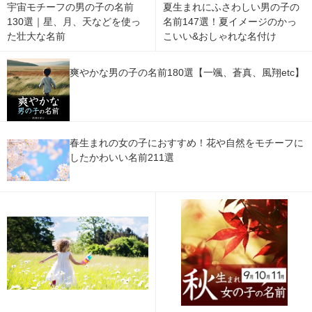
宇宙モチーフの男の子の名前
夏生まれにふさわしい男の子の
130選｜星、月、天などを使っ
名前147選！夏イメージのかっ
た壮大な名前
こいい&おしゃれな名付け
爽やかな男の子の名前180選【一颯、蒼真、風翔etc】
春生まれの女の子におすすめ！花や自然をモチーフに
したかわいい名前211選