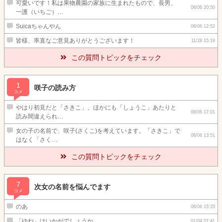
可愛いです！私は果物農園の家族に生まれたもので、長男、
08/06 20:50
一護（いちご）…
Suicaちゃんやん
08/06 12:52
皆様、率直なご意見ありがとうございます！
11/28 15:19
この質問トピックをチェック
1
咲子の読み方
コメ
やはり初見だと「さきこ」、ほかにも「しょうこ」あたりと
08/06 17:01
読み間違えられ…
女の子の名前で、咲子(さくこ)を考えています。「さきこ」で
08/06 13:51
はなく「さく…
この質問トピックをチェック
7
次女の名前を悩んでます
コメ
のあ
08/06 15:35
「ゆね」はいかがでしょうか
01/04 01:41