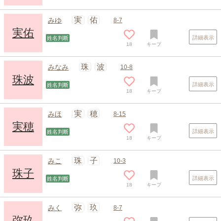
実
佑
みゆ
8-7
実佑
詳細表示
姓名判断
18
キープ
珠
波
みなみ
10-8
珠波
詳細表示
姓名判断
18
キープ
実
穂
みほ
8-15
実穂
詳細表示
姓名判断
18
キープ
珠
子
みこ
10-3
珠子
詳細表示
姓名判断
18
キープ
弥
玖
みく
8-7
弥玖