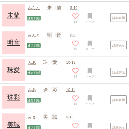
未
蘭
みらん
5-19
未蘭
詳細表示
姓名判断
18
キープ
明
音
みんと
8-9
明音
詳細表示
姓名判断
18
キープ
珠
愛
みあ
10-13
珠愛
詳細表示
姓名判断
18
キープ
珠
彩
みあ
10-11
珠彩
詳細表示
姓名判断
18
キープ
美
誠
みま
9-13
美誠
詳細表示
姓名判断