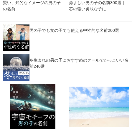
賢い、知的なイメージの男の子
勇ましい男の子の名前300選｜
の名前
芯の強い勇敢な子に
男の子でも女の子でも使える中性的な名前200選
冬生まれの男の子におすすめのクールでかっこいい名
前240選