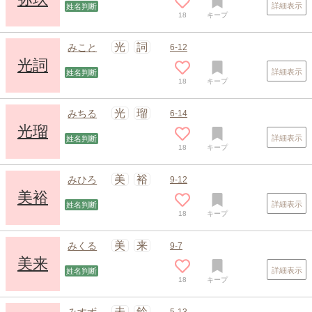
詳細表示
姓名判断
18
キープ
光
詞
みこと
6-12
光詞
詳細表示
姓名判断
18
キープ
光
瑠
みちる
6-14
光瑠
詳細表示
姓名判断
18
キープ
美
裕
みひろ
9-12
美裕
詳細表示
姓名判断
18
キープ
美
来
みくる
9-7
美来
詳細表示
姓名判断
18
キープ
未
鈴
みすず
5-13