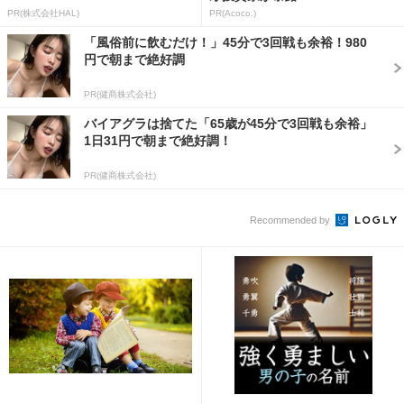
PR(株式会社HAL)
PR(Acoco.)
「風俗前に飲むだけ！」45分で3回戦も余裕！980
円で朝まで絶好調
PR(健商株式会社)
バイアグラは捨てた「65歳が45分で3回戦も余裕」
1日31円で朝まで絶好調！
PR(健商株式会社)
Recommended by