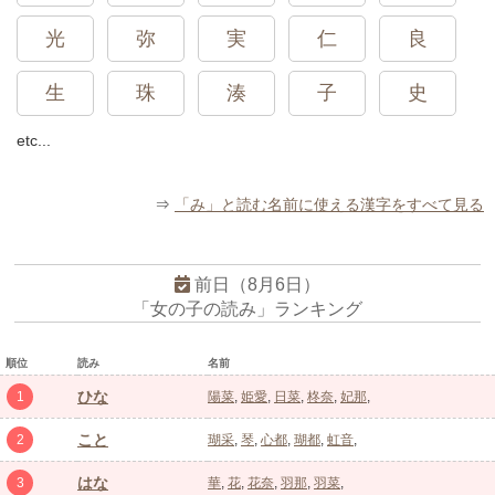
光
弥
実
仁
良
生
珠
湊
子
史
etc...
⇒
「み」と読む名前に使える漢字をすべて見る
前日（8月6日）
「女の子の読み」ランキング
順位
読み
名前
ひな
1
陽菜
姫愛
日菜
柊奈
妃那
こと
2
瑚采
琴
心都
瑚都
虹音
はな
3
華
花
花奈
羽那
羽菜