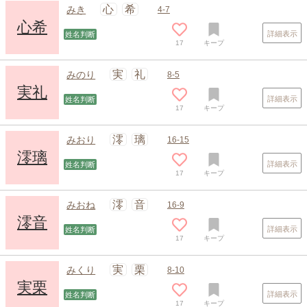
スポンサードリンク
心
希
みき
4-7
心希
詳細表示
姓名判断
17
キープ
実
礼
みのり
8-5
実礼
詳細表示
姓名判断
17
キープ
澪
璃
みおり
16-15
澪璃
詳細表示
姓名判断
17
キープ
澪
音
みおね
16-9
澪音
詳細表示
姓名判断
17
キープ
実
栗
みくり
8-10
実栗
詳細表示
姓名判断
17
キープ