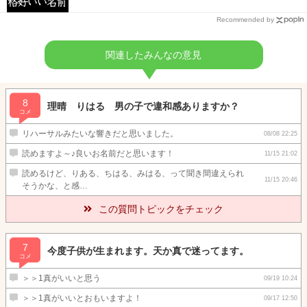
Recommended by
関連したみんなの意見
8
理晴 りはる 男の子で違和感ありますか？
コメ
リハーサルみたいな響きだと思いました。
08/08 22:25
読めますよ～♪良いお名前だと思います！
11/15 21:02
読めるけど、りある、ちはる、みはる、って聞き間違えられ
11/15 20:46
そうかな、と感…
この質問トピックをチェック
7
今度子供が生まれます。天か真で迷ってます。
コメ
＞＞1真がいいと思う
09/19 10:24
＞＞1真がいいとおもいますよ！
09/17 12:50