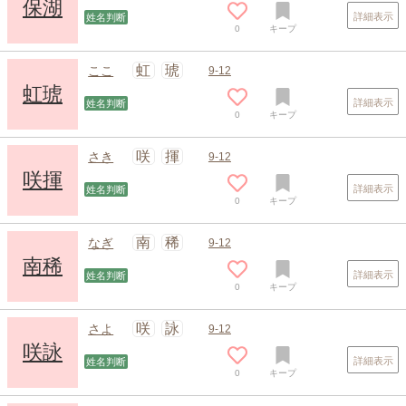
保湖
詳細表示
姓名判断
0
キープ
虹
琥
ここ
9-12
虹琥
詳細表示
姓名判断
0
キープ
咲
揮
さき
9-12
咲揮
詳細表示
姓名判断
0
キープ
スポンサードリンク
南
稀
なぎ
9-12
南稀
詳細表示
姓名判断
0
キープ
咲
詠
さよ
9-12
咲詠
詳細表示
姓名判断
0
キープ