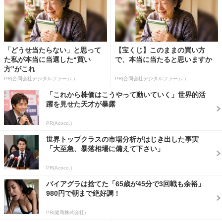
「どうせ当たらない」と思って
【宝くじ】このままの買い方
た私が本当に当選した“買い
で、本当に当たると思いますか
方”がこれ
PR(合同会社デジタルファーム )
PR(合同会社デジタルファーム )
「これから株価はこうやって動いていく」世界的活
躍を見せた天才が暴露
PR(Acoco.)
世界トップクラスの市場分析がはじき出した事実
「大至急、暴落相場に備えて下さい」
PR(Acoco.)
バイアグラは捨てた「65歳が45分で3回戦も余裕」
980円で朝まで絶好調！
PR(健商株式会社)