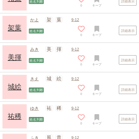
詳細表示
姓名判断
0
キープ
架
葉
かよ
9-12
架葉
詳細表示
姓名判断
0
キープ
美
揮
みき
9-12
美揮
詳細表示
姓名判断
0
キープ
城
絵
きえ
9-12
城絵
詳細表示
姓名判断
0
キープ
祐
稀
ゆき
9-12
祐稀
詳細表示
姓名判断
0
キープ
風
貴
ふき
9-12