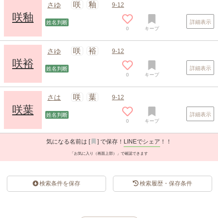
咲
釉
さゆ
9-12
咲釉
詳細表示
姓名判断
0
キープ
咲
裕
さゆ
9-12
咲裕
詳細表示
姓名判断
0
キープ
咲
葉
さは
9-12
咲葉
詳細表示
姓名判断
0
キープ
気になる名前は [
] で保存！
LINEでシェア
！！
「お気に入り（画面上部）」で確認できます
検索条件を保存
検索履歴・保存条件
スポンサードリンク