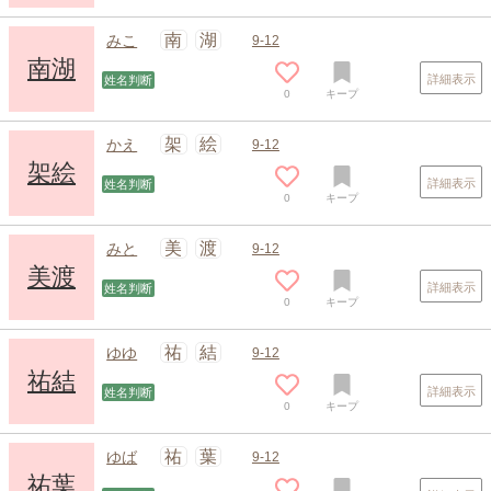
南
湖
みこ
9-12
南湖
詳細表示
姓名判断
0
キープ
架
絵
かえ
9-12
架絵
詳細表示
姓名判断
0
キープ
美
渡
みと
9-12
美渡
詳細表示
姓名判断
0
キープ
祐
結
ゆゆ
9-12
祐結
詳細表示
姓名判断
0
キープ
祐
葉
ゆば
9-12
祐葉