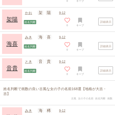
0
キープ
架
陽
かお
9-12
架陽
詳細表示
姓名判断
0
キープ
海
喜
みき
9-12
海喜
詳細表示
姓名判断
0
キープ
音
貴
とき
9-12
音貴
詳細表示
姓名判断
0
キープ
姓名判断で画数の良い古風な女の子の名前168選【地格が大吉・
吉】
古風
女の子の名前
姓名判断
画数
海
稀
みき
9-12