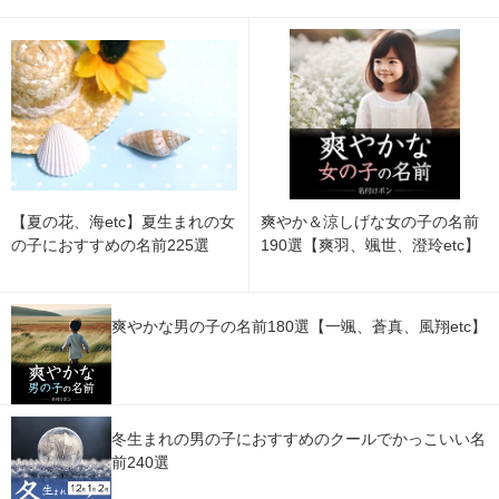
【夏の花、海etc】夏生まれの女
爽やか＆涼しげな女の子の名前
の子におすすめの名前225選
190選【爽羽、颯世、澄玲etc】
爽やかな男の子の名前180選【一颯、蒼真、風翔etc】
冬生まれの男の子におすすめのクールでかっこいい名
前240選