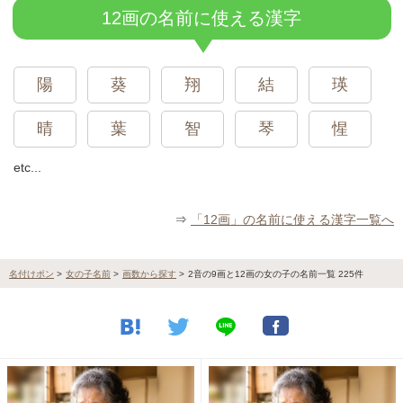
12画の名前に使える漢字
陽
葵
翔
結
瑛
晴
葉
智
琴
惺
etc...
⇒
「12画」の名前に使える漢字一覧へ
名付けポン
>
女の子名前
>
画数から探す
>
2音の9画と12画の女の子の名前一覧 225件