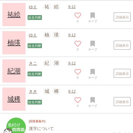
祐
絵
ゆえ
9-12
祐絵
詳細表示
姓名判断
0
キープ
柚
瑛
ゆえ
9-12
柚瑛
詳細表示
姓名判断
0
キープ
紀
湖
きこ
9-12
紀湖
詳細表示
姓名判断
0
キープ
城
稀
きき
9-12
城稀
詳細表示
姓名判断
0
キープ
[回答募集中]
漢字について