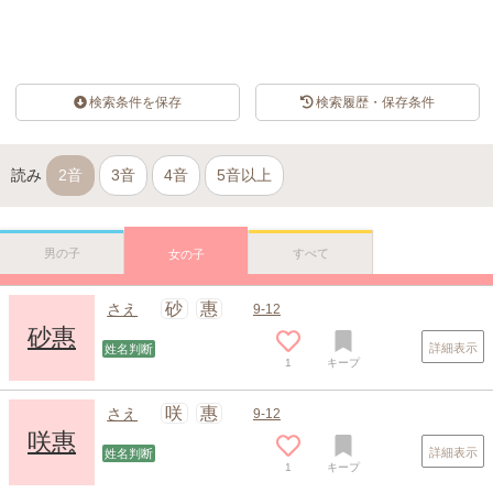
検索条件を保存
検索履歴・保存条件
読み
2音
3音
4音
5音以上
男の子
すべて
女の子
砂
惠
さえ
9-12
砂惠
詳細表示
姓名判断
1
キープ
咲
惠
さえ
9-12
咲惠
詳細表示
姓名判断
1
キープ