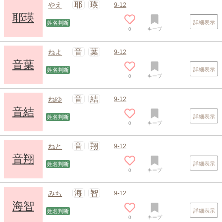
耶
瑛
やえ
9-12
耶瑛
詳細表示
姓名判断
0
キープ
音
葉
ねよ
9-12
音葉
詳細表示
姓名判断
0
キープ
スポンサードリンク
音
結
ねゆ
9-12
音結
詳細表示
姓名判断
0
キープ
音
翔
ねと
9-12
音翔
詳細表示
姓名判断
0
キープ
海
智
みち
9-12
海智
詳細表示
姓名判断
0
キープ