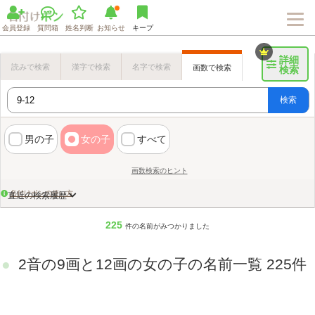
会員登録
質問箱
姓名判断
お知らせ
キープ
詳細
読みで検索
漢字で検索
名字で検索
画数で検索
検索
検索
男の子
女の子
すべて
画数検索のヒント
名付けポンの使い方
直近の検索履歴
225
件の名前がみつかりました
2音の9画と12画の女の子の名前一覧 225件