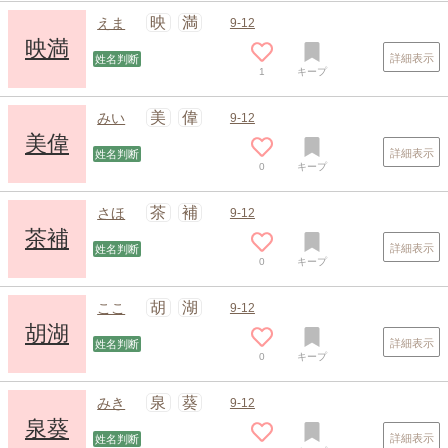
映
満
えま
9-12
映満
詳細表示
姓名判断
1
キープ
スポンサードリンク
美
偉
みい
9-12
美偉
詳細表示
姓名判断
0
キープ
茶
補
さほ
9-12
茶補
詳細表示
姓名判断
0
キープ
胡
湖
ここ
9-12
胡湖
詳細表示
姓名判断
0
キープ
泉
葵
みき
9-12
泉葵
詳細表示
姓名判断