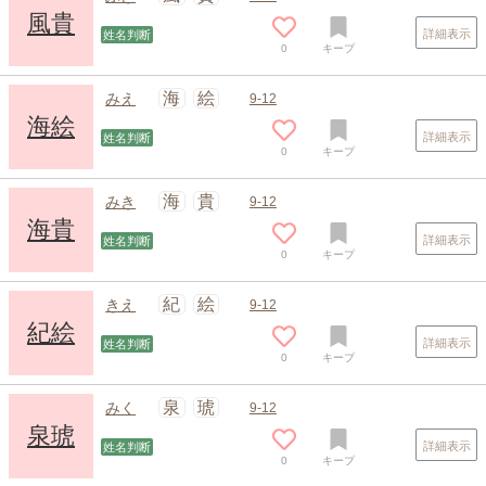
風貴
詳細表示
姓名判断
0
キープ
海
絵
みえ
9-12
海絵
詳細表示
姓名判断
0
キープ
スポンサードリンク
海
貴
みき
9-12
海貴
詳細表示
姓名判断
0
キープ
紀
絵
きえ
9-12
紀絵
詳細表示
姓名判断
0
キープ
泉
琥
みく
9-12
泉琥
詳細表示
姓名判断
0
キープ