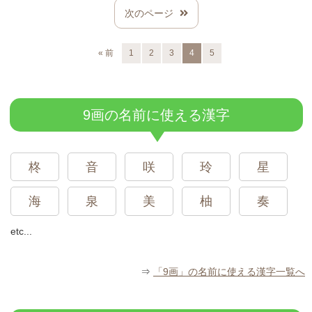
次のページ
« 前
1
2
3
4
5
9画の名前に使える漢字
柊
音
咲
玲
星
海
泉
美
柚
奏
etc...
⇒
「9画」の名前に使える漢字一覧へ