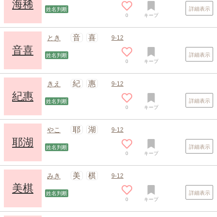
海稀
詳細表示
姓名判断
0
キープ
音
喜
とき
9-12
音喜
詳細表示
姓名判断
0
キープ
紀
惠
きえ
9-12
紀惠
詳細表示
姓名判断
0
キープ
耶
湖
やこ
9-12
耶湖
詳細表示
姓名判断
0
キープ
美
棋
みき
9-12
美棋
詳細表示
姓名判断
0
キープ