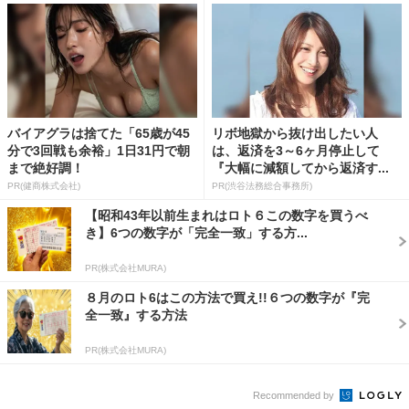
バイアグラは捨てた「65歳が45
リボ地獄から抜け出したい人
分で3回戦も余裕」1日31円で朝
は、返済を3～6ヶ月停止して
まで絶好調！
『大幅に減額してから返済す...
PR(健商株式会社)
PR(渋谷法務総合事務所)
【昭和43年以前生まれはロト６この数字を買うべ
き】6つの数字が「完全一致」する方...
PR(株式会社MURA)
８月のロト6はこの方法で買え!!６つの数字が『完
全一致』する方法
PR(株式会社MURA)
Recommended by