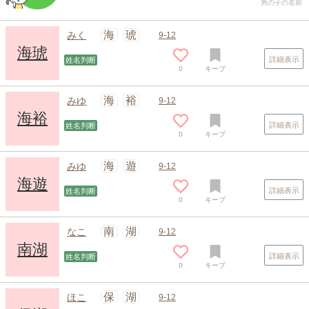
男の子の名前
海
琥
みく
9-12
海琥
詳細表示
姓名判断
0
キープ
海
裕
みゆ
9-12
海裕
詳細表示
姓名判断
0
キープ
海
遊
みゆ
9-12
海遊
詳細表示
姓名判断
0
キープ
南
湖
なこ
9-12
南湖
詳細表示
姓名判断
0
キープ
保
湖
ほこ
9-12