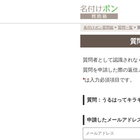
名付けポン質問箱
>
質問一覧
>
質
質問者として認識されな
質問を申請した際の返信
*
は入力必須項目です。
質問：うるはってキラ
申請したメールアドレ