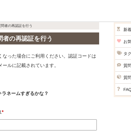
質問者の再認証を行う
新
問者の再認証を行う
お
タ
くなった場合にご利用ください。認証コードは
メールに記載されています。
質
質
FA
キラネームすぎるかな？
ス
*