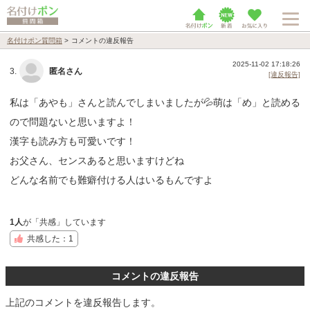
名付けポン質問箱
>
コメントの違反報告
2025-11-02 17:18:26
3.
匿名さん
[違反報告]
私は「あやも」さんと読んでしまいましたが💦萌は「め」と読める
ので問題ないと思いますよ！
漢字も読み方も可愛いです！
お父さん、センスあると思いますけどね
どんな名前でも難癖付ける人はいるもんですよ
1人
が「共感」しています
共感した：1
コメントの違反報告
上記のコメントを違反報告します。