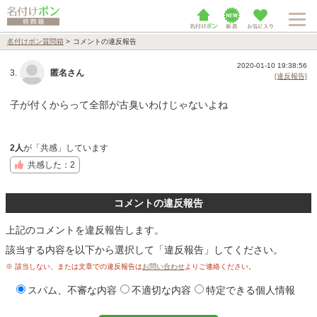
名付けポン質問箱
>
コメントの違反報告
2020-01-10 19:38:56
3.
匿名さん
[違反報告]
子が付くからって全部が古臭いわけじゃないよね
2人
が「共感」しています
共感した：2
コメントの違反報告
上記のコメントを違反報告します。
該当する内容を以下から選択して「違反報告」してください。
※ 該当しない、または文章での違反報告は
お問い合わせ
よりご連絡ください。
スパム、不審な内容
不適切な内容
特定できる個人情報