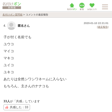
名付けポン質問箱
>
コメントの違反報告
2020-01-10 22:21:01
4.
匿名さん
[違反報告]
子が付く名前でも
ユウコ
マイコ
マキコ
ユイコ
ユキコ
あたりは全然シワシワネームに入らない
もちろん、主さんのナナコも
33人
が「共感」しています
共感した：33