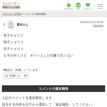
名付けポン質問箱
>
コメントの違反報告
2020-01-10 22:56:52
5.
匿名さん
[違反報告]
杏子キョウコ
翔子ショウコ
涼子リョウコ
も子が付くけど、キリっとした印象で古くない
28人
が「共感」しています
共感した：28
コメントの違反報告
上記のコメントを違反報告します。
該当する内容を以下から選択して「違反報告」してください。