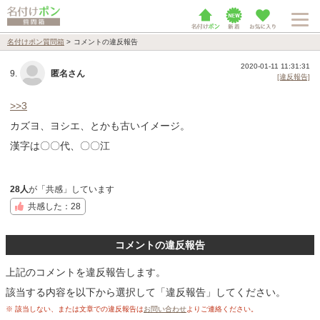
名付けポン質問箱
>
コメントの違反報告
2020-01-11 11:31:31
9.
匿名さん
[違反報告]
>>3
カズヨ、ヨシエ、とかも古いイメージ。
漢字は〇〇代、〇〇江
28人
が「共感」しています
共感した：28
コメントの違反報告
上記のコメントを違反報告します。
該当する内容を以下から選択して「違反報告」してください。
※ 該当しない、または文章での違反報告は
お問い合わせ
よりご連絡ください。