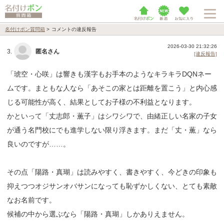
名付けポン質問箱
>
コメントの違反報告
2026-03-30 21:32:26
3.
匿名さん
[違反報告]
「琥空・心咲」は響きも漢字もお手本のようなキラキラDQNネー
ムです。まともな人なら「あそこの家とは距離を置こう」と内心感
じる可能性が高く、結果としてお子様の不利益となります。
かといって「丈志郎・薫子」はシワシワで、由緒正しい名家の子女
が通う名門校にでも進学しない限り浮きます。まだ「丈・薫」なら
良いのですが……。
その点「陽路・真瑚」は読みやすく、書きやすく、今どきの印象も
抑えつつオジサンオバサンになっても恥ずかしくない、とても素敵
なお名前です。
候補の中から選ぶなら「陽路・真瑚」しかありえません。