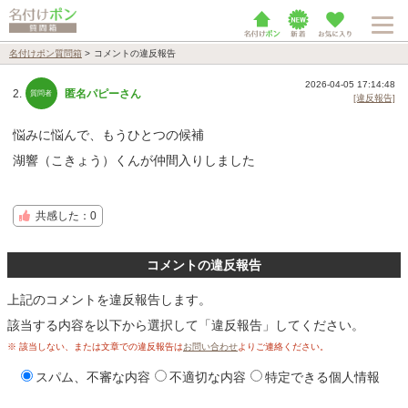
名付けポン質問箱
>
コメントの違反報告
2026-04-05 17:14:48
2.
匿名パピーさん
[違反報告]
悩みに悩んで、もうひとつの候補
湖響（こきょう）くんが仲間入りしました
共感した：0
コメントの違反報告
上記のコメントを違反報告します。
該当する内容を以下から選択して「違反報告」してください。
※ 該当しない、または文章での違反報告は
お問い合わせ
よりご連絡ください。
スパム、不審な内容
不適切な内容
特定できる個人情報