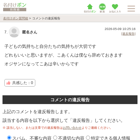
名付けポン質問箱
>
コメントの違反報告
2026-05-09 10:25:16
7.
匿名さん
[違反報告]
子どもの気持ちと自分たちの気持ちが大切です
どれもいいと思いますが、こあくんは僕なら辞めておきます
オジサンになってこあは辛いからです
共感した：0
コメントの違反報告
上記のコメントを違反報告します。
該当する内容を以下から選択して「違反報告」してください。
※ 該当しない、または文章での違反報告は
お問い合わせ
よりご連絡ください。
スパム、不審な内容
不適切な内容
特定できる個人情報