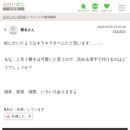
名付けポン質問箱
>
コメントの違反報告
2023-04-05 15:42:06
4.
匿名さん
[違反報告]
絵にかいたようなキラキラネームだと思います。。。。
るな、と言う響きは可愛いと思うので、読める漢字で付けるのはど
うでしょうか？
瑠奈、留菜、瑠那、いろいろありますよ
8人
が「共感」しています
共感した：8