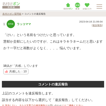
名付けポン質問箱
>
コメントの違反報告
2023-04-16 21:06:04
1.
ラッコママ
[違反報告]
「けい」という名前をつけたいと思っています。
慧郁か圭郁にしたいのですが、これはキラキラネームだと思います
か？一字だと画数がよくなく、、、。悩んでいます。
10人
が「共感」しています
共感した：10
コメントの違反報告
上記のコメントを違反報告します。
該当する内容を以下から選択して「違反報告」してください。
※ 該当しない、または文章での違反報告は
お問い合わせ
よりご連絡ください。