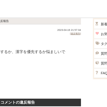
違反報告
新
2023-04-16 21:57:34
お
[違反報告]
タ
先するか、漢字を優先するか悩ましいで
質
質
FA
コメントの違反報告