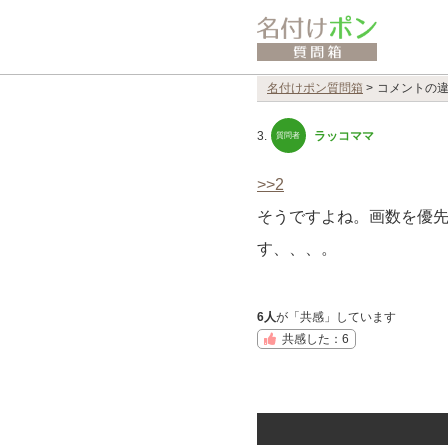
名付けポン質問箱
>
コメントの
3.
ラッコママ
>>2
そうですよね。画数を優
す、、、。
6人
が「共感」しています
共感した：6