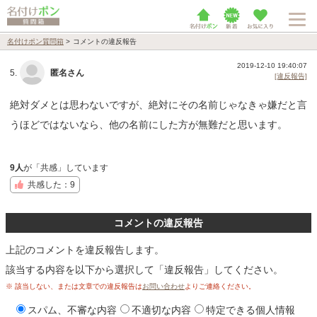
名付けポン質問箱
>
コメントの違反報告
2019-12-10 19:40:07
5.
匿名さん
[違反報告]
絶対ダメとは思わないですが、絶対にその名前じゃなきゃ嫌だと言
うほどではないなら、他の名前にした方が無難だと思います。
9人
が「共感」しています
共感した：9
コメントの違反報告
上記のコメントを違反報告します。
該当する内容を以下から選択して「違反報告」してください。
※ 該当しない、または文章での違反報告は
お問い合わせ
よりご連絡ください。
スパム、不審な内容
不適切な内容
特定できる個人情報