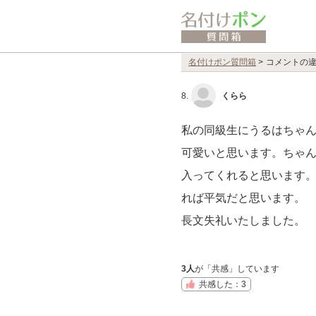
名付けポン質問箱
>
コメントの
8.
くらら
私の同級生にうるはちゃ
可愛いと思います。ちゃ
入ってくれると思います
れば平気だと思います。
長文失礼いたしました。
3人
が「共感」しています
共感した：3