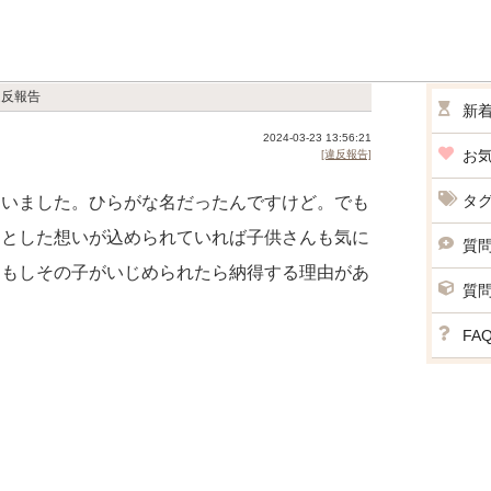
違反報告
新
2024-03-23 13:56:21
お
[違反報告]
タ
んいました。ひらがな名だったんですけど。でも
んとした想いが込められていれば子供さんも気に
質
。もしその子がいじめられたら納得する理由があ
質
FA