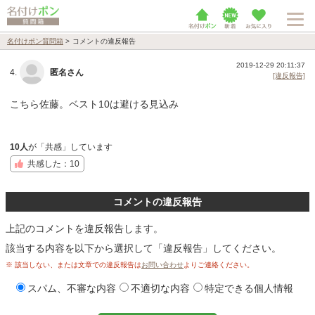
名付けポン質問箱
>
コメントの違反報告
2019-12-29 20:11:37
4.
匿名さん
[違反報告]
こちら佐藤。ベスト10は避ける見込み
10人
が「共感」しています
共感した：10
コメントの違反報告
上記のコメントを違反報告します。
該当する内容を以下から選択して「違反報告」してください。
※ 該当しない、または文章での違反報告は
お問い合わせ
よりご連絡ください。
スパム、不審な内容
不適切な内容
特定できる個人情報