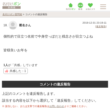
名付けポン質問箱
>
コメントの違反報告
2019-12-31 23:19:11
18.
匿名さん
[違反報告]
個性的で目立つ名前で中身空っぽだと残念さが目立つよね
皆様良いお年を
1人
が「共感」しています
共感した：1
コメントの違反報告
上記のコメントを違反報告します。
該当する内容を以下から選択して「違反報告」してください。
※ 該当しない、または文章での違反報告は
お問い合わせ
よりご連絡ください。