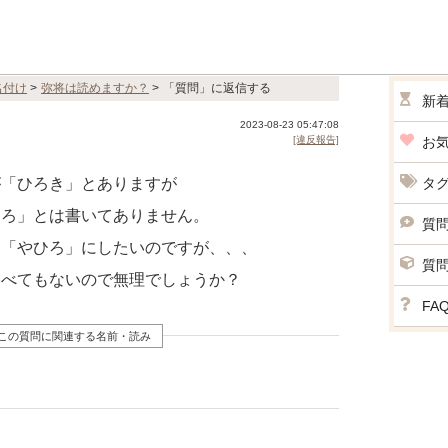
名付け
>
弥将は読めますか？
>
「質問」に返信する
新
2023-08-23 05:47:08
[違反報告]
お
が「ひろき」とありますが
タ
ひろ」とは書いてありません。
質
て「やひろ」にしたいのですが、、、
質
調べてもないので無理でしょうか？
FA
この質問に関連する名前・読み