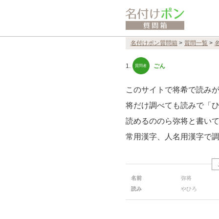
名付けポン質問箱
>
質問一覧
>
1.
ごん
このサイトで将希で読み
将だけ調べても読みで「
読めるののら弥将と書い
常用漢字、人名用漢字で
名前
弥将
読み
やひろ