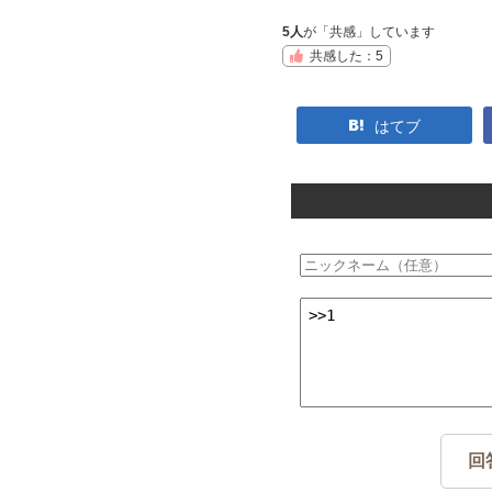
5人
が「共感」しています
共感した：5
はてブ
回