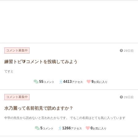
コメント募集中
29日前
練習トピ🔰コメントを投稿してみよう
てすと
55
4413
9
コメント
アクセス
お気に入り
コメント募集中
29日前
水乃麗って名前初見で読めますか？
中学の先生から読めないと言われたからです。 でもこの名前はとても気に入っています
5
1266
0
コメント
アクセス
お気に入り