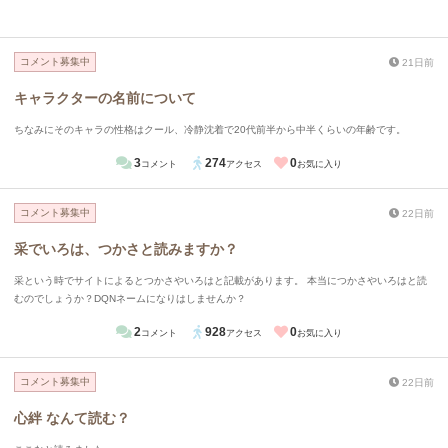
コメント募集中
21日前
キャラクターの名前について
ちなみにそのキャラの性格はクール、冷静沈着で20代前半から中半くらいの年齢です。
3
274
0
コメント
アクセス
お気に入り
コメント募集中
22日前
采でいろは、つかさと読みますか？
采という時でサイトによるとつかさやいろはと記載があります。 本当につかさやいろはと読
むのでしょうか？DQNネームになりはしませんか？
2
928
0
コメント
アクセス
お気に入り
コメント募集中
22日前
心絆 なんて読む？