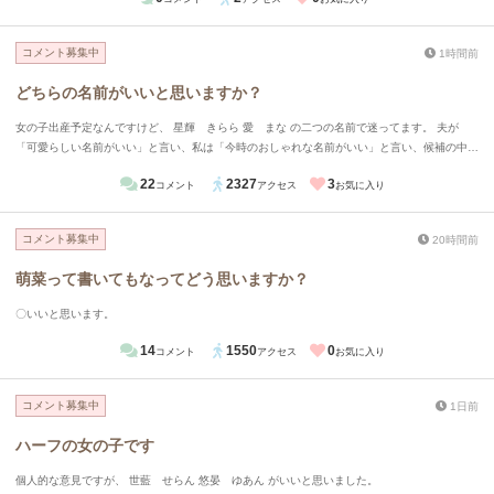
名前に（女の子だったら夕海がよかった）という理由があります。 これは変だとか、これが
いいなどご意見をいただきたいです。よろしくお願いします。
コメント募集中
1時間前
どちらの名前がいいと思いますか？
女の子出産予定なんですけど、 星輝 きらら 愛 まな の二つの名前で迷ってます。 夫が
「可愛らしい名前がいい」と言い、私は「今時のおしゃれな名前がいい」と言い、候補の中か
らこの二つになりました。 どちらがいいと思いますか？また読めますか？
22
2327
3
コメント
アクセス
お気に入り
コメント募集中
20時間前
萌菜って書いてもなってどう思いますか？
〇いいと思います。
14
1550
0
コメント
アクセス
お気に入り
コメント募集中
1日前
ハーフの女の子です
個人的な意見ですが、 世藍 せらん 悠晏 ゆあん がいいと思いました。