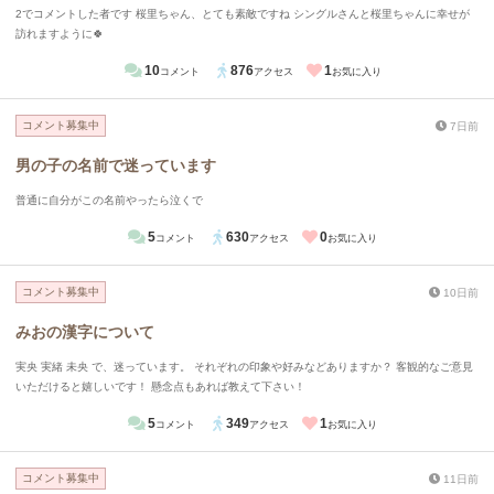
2でコメントした者です 桜里ちゃん、とても素敵ですね シングルさんと桜里ちゃんに幸せが
訪れますように🍀
10
876
1
コメント
アクセス
お気に入り
コメント募集中
7日前
男の子の名前で迷っています
普通に自分がこの名前やったら泣くで
5
630
0
コメント
アクセス
お気に入り
コメント募集中
10日前
みおの漢字について
実央 実緒 未央 で、迷っています。 それぞれの印象や好みなどありますか？ 客観的なご意見
いただけると嬉しいです！ 懸念点もあれば教えて下さい！
5
349
1
コメント
アクセス
お気に入り
コメント募集中
11日前