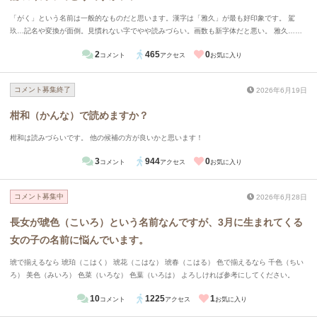
「がく」という名前は一般的なものだと思います。漢字は「雅久」が最も好印象です。 駕
玖…記名や変換が面倒。見慣れない字でやや読みづらい。画数も新字体だと悪い。 雅久…漢
字の意味や字面の良さはこれが一番良い。画数も良い。昭和世代から「まさひさ」と読み間違
2
465
0
コメント
アクセス
お気に入り
えられるかもしれない。 岳玖…置き字なので悪印象を抱かれる可能性も0ではない。
コメント募集終了
2026年6月19日
柑和（かんな）で読めますか？
柑和は読みづらいです。 他の候補の方が良いかと思います！
3
944
0
コメント
アクセス
お気に入り
コメント募集中
2026年6月28日
長女が琥色（こいろ）という名前なんですが、3月に生まれてくる
女の子の名前に悩んでいます。
琥で揃えるなら 琥珀（こはく） 琥花（こはな） 琥春（こはる） 色で揃えるなら 千色（ちい
ろ） 美色（みいろ） 色菜（いろな） 色葉（いろは） よろしければ参考にしてください。
10
1225
1
コメント
アクセス
お気に入り