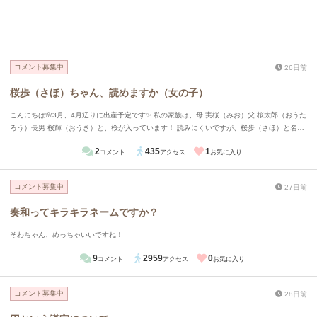
コメント募集中
26日前
桜歩（さほ）ちゃん、読めますか（女の子）
こんにちは🌸3月、4月辺りに出産予定です✨ 私の家族は、母 実桜（みお）父 桜太郎（おうた
ろう）長男 桜輝（おうき）と、桜が入っています！ 読みにくいですが、桜歩（さほ）と名付
けたいです！どう思いますか？ 自己診断的なやつで女の子にほぼ当てはまっていますが、男
2
435
1
コメント
アクセス
お気に入り
の子だった場合は 桜士（おうし）と名付けたいです‼️
コメント募集中
27日前
奏和ってキラキラネームですか？
そわちゃん、めっちゃいいですね！
9
2959
0
コメント
アクセス
お気に入り
コメント募集中
28日前