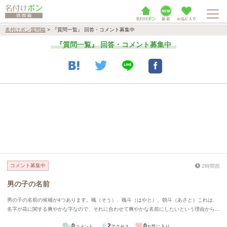
名付けポン質問箱
>
『質問一覧』 回答・コメント募集中
『質問一覧』 回答・コメント募集中
コメント募集中
2時間前
男の子の名前
男の子の名前の候補が4つあります。颯（そう）、颯斗（はやと）、朝斗（あさと）これは、
名字が花に関する爽やかな字なので、それに合わせて爽やかな名前にしたいという理由からで
す。 もう1つが夕浬（ゆうり）です。海が好きで義実家も海に近いところなので、海に関する
0
2
0
コメント
アクセス
お気に入り