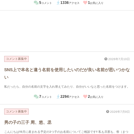
5
1336
1
コメント
アクセス
お気に入り
コメント募集中
2026年7月10日
SNS上で本名と違う名前を使用したいのだが良い名前が思いつかな
い
私だったら、自分の名前の文字を入れ替えてみたり、自分がいいなと思った名前をつけます。
7
2294
2
コメント
アクセス
お気に入り
コメント募集中
2026年7月9日
男の子の三子 周、悠、丞
こんにちは‼️8月に産まれる予定の3つ子のお名前についてご相談です‼️ 私も旦那も、祭（まつ