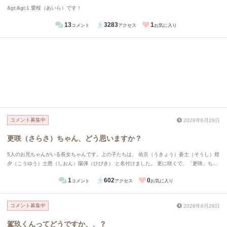
&gt;&gt;1 愛桜（あいら）です！
13
3283
1
コメント
アクセス
お気に入り
コメント募集中
2026年6月29日
更咲（さらさ）ちゃん、どう思いますか？
5人のお兄ちゃんがいる長女ちゃんです。上の子たちは、 佑京（うきょう）蒼士（そうし）煌
夕（こうゆう）士恩（しおん）陽弾（ひびき） と名付けました。 更に咲くで、「更咲」ちゃ
ん、どう思いますか？ 常に新しいことに挑戦し、花を咲かせて欲しいという思いです😊 他の
1
602
0
コメント
アクセス
お気に入り
候補は、日彗（ひすい）日織（ひおり）です！
コメント募集中
2026年6月29日
駕玖くんってどうですか、、？