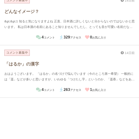
コメント募集中
14日前
どんなイメージ？
&gt;&gt;1 知ると気になりますよね 正直、日本酒に詳しくないと分からないのではないかと思
います。 私は日本酒の名前にあること知りませんでしたし、とっても音が可愛い名前だなと
思いました(*＾＾*) 獺祭ぐらい有名だと考えものですが、かのかちゃん可愛いと思います♡
4
329
0
コメント
アクセス
お気に入り
コメント募集中
14日前
「はるか」の漢字
おはようございます。 「はるか」の名づけで悩んでいます（今のところ第一希望） 一般的に
は「遥」などが多いと思いますが、いわゆる「つけたし字」というのか、「遥香」などをあえ
て使うことも多いと聞きます。画数占い等は一切考えておらず、本人が中高生になって誇れる
4
263
1
コメント
アクセス
お気に入り
名前かどうか等をメインで考えています。余りにも最近過ぎる名前や古すぎる名前を避けて今
候補になっているのですが、「か」の場合（ほか「き」など）等、あえて漢字を付け足すのは
違和感がありますか？