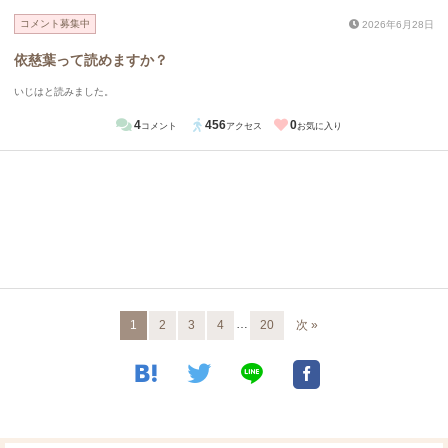
コメント募集中
2026年6月28日
依慈葉って読めますか？
いじはと読みました。
4
456
0
コメント
アクセス
お気に入り
…
1
2
3
4
20
次 »