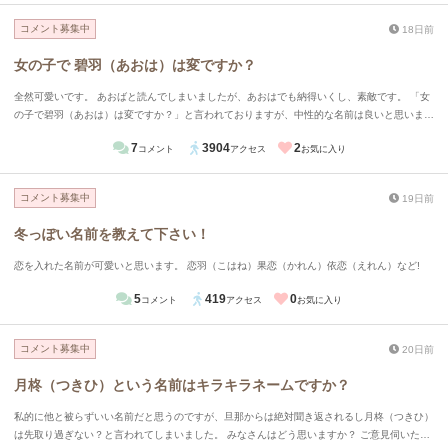
コメント募集中
18日前
女の子で 碧羽（あおは）は変ですか？
全然可愛いです。 あおばと読んでしまいましたが、あおはでも納得いくし、素敵です。 「女
の子で碧羽（あおは）は変ですか？」と言われておりますが、中性的な名前は良いと思いま
す。 実際私の娘、息子も中性的です。だけど、不便なことはあまりないです。
7
3904
2
コメント
アクセス
お気に入り
コメント募集中
19日前
冬っぽい名前を教えて下さい！
恋を入れた名前が可愛いと思います。 恋羽（こはね）果恋（かれん）依恋（えれん）など!
5
419
0
コメント
アクセス
お気に入り
コメント募集中
20日前
月柊（つきひ）という名前はキラキラネームですか？
私的に他と被らずいい名前だと思うのですが、旦那からは絶対聞き返されるし月柊（つきひ）
は先取り過ぎない？と言われてしまいました。 みなさんはどう思いますか？ ご意見伺いたい