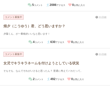
です。
5
2086
0
コメント
アクセス
お気に入り
コメント募集中
21日前
煌夕（こうゆう）君、どう思いますか？
夕陽くん、が一番格好いいなと思います！
4
630
0
コメント
アクセス
お気に入り
コメント募集中
21日前
女児でキラキラネームを付けようとしている状況
そもそも、なんでそれがいけると思ったん？ 普通に考えてバカだって。
2
492
0
コメント
アクセス
お気に入り