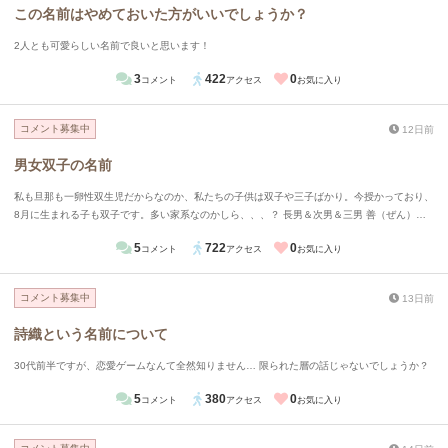
この名前はやめておいた方がいいでしょうか？
2人とも可愛らしい名前で良いと思います！
3
422
0
コメント
アクセス
お気に入り
コメント募集中
12日前
男女双子の名前
私も旦那も一卵性双生児だからなのか、私たちの子供は双子や三子ばかり。今授かっており、
8月に生まれる子も双子です。多い家系なのかしら、、、？ 長男＆次男＆三男 善（ぜん）藍
（らん）迅（じん） 長女＆次女 歌（うた）舞（まい） 男女の双子が産まれる予定なのです
5
722
0
コメント
アクセス
お気に入り
が、何かいい候補はあるでしょうか。家で出ている候補としては、 絃（げん）くん＆琴（こ
と）ちゃん 周（あまね）くん＆南（みなみ）ちゃん 梛（なぎ）くん＆澪（みお）ちゃん
コメント募集中
13日前
詩織という名前について
30代前半ですが、恋愛ゲームなんて全然知りません… 限られた層の話じゃないでしょうか？
5
380
0
コメント
アクセス
お気に入り