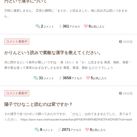
円という漢字について
①特に連想しません。 ②見た瞬間に「まどか」と読みました。他に読み方は思いつきませ
ん。
2
361
0
コメント
アクセス
お気に入り
コメント募集中
29日前
かりんという読みで素敵な漢字を教えてください。
水に関するという条件が難しいですね ・海（かい）を「か」と読ませる 海凛、海鈴、海梨 ・
果や梨を使って果実のみずみずしさを出す 果梨、果凛、果鈴 などどうでしょう
31
3658
5
コメント
アクセス
お気に入り
コメント募集中
29日前
陽子でひなこと読むのは変ですか？
その漢字で名づけポンで調べてみたのですが、 「ひなこ」は出てきませんでした。 見てみて
ください。 https://pon-navi.net/nazuke/name/kanji/f/%E9%99%BD%E5%AD%90?nd=start
8
2071
0
コメント
アクセス
お気に入り