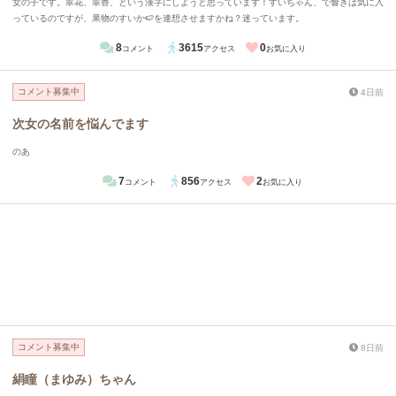
女の子です。翠花、翠香、という漢字にしようと思っています！すいちゃん、で響きは気に入
っているのですが、果物のすいか🍉を連想させますかね？迷っています。
8
3615
0
コメント
アクセス
お気に入り
コメント募集中
4日前
次女の名前を悩んでます
のあ
7
856
2
コメント
アクセス
お気に入り
コメント募集中
8日前
絹瞳（まゆみ）ちゃん