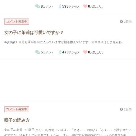
8
593
0
コメント
アクセス
お気に入り
コメント募集中
2日前
女の子に茉莉は可愛いですか？
&gt;&gt;1 自分も茉が名前に入っていますが親を恨んでいます オススメはしませんね
5
473
0
コメント
アクセス
お気に入り
コメント募集中
2日前
咲子の読み方
女の子の名前で、咲子(さくこ)を考えています。 「さきこ」ではなく「さくこ」と読ませたい
のですが、読みとして不自然でしょうか。 また、現代でも違和感のない、〜子の名前があり