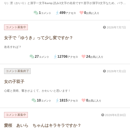
り）浬（かいり）と漢字一文字&amp;読み3文字の名前です‼️ 苗字が漢字3文字なため、バラン
ス的にも漢字一文字のお名前にしたいと思っています‼️ 周（あまね）悠（はるか）丞（たす
1
499
0
コメント
アクセス
お気に入り
く）と名付けたいです‼️ 中性的なものもありますが、この名前がすごく気に入っています🙂‍↕️
💞 どう思いますか？
コメント募集中
2026年7月7日
女子で「ゆうき」って少し変ですか？
改名すれば？
27
12706
24
コメント
アクセス
お気に入り
コメント募集終了
2026年7月1日
女の子双子
心暖と美晴、響きがよくて、かわいいと思います！
10
1815
0
コメント
アクセス
お気に入り
コメント募集中
2026年6月30日
愛桜 あいら ちゃんはキラキラですか？