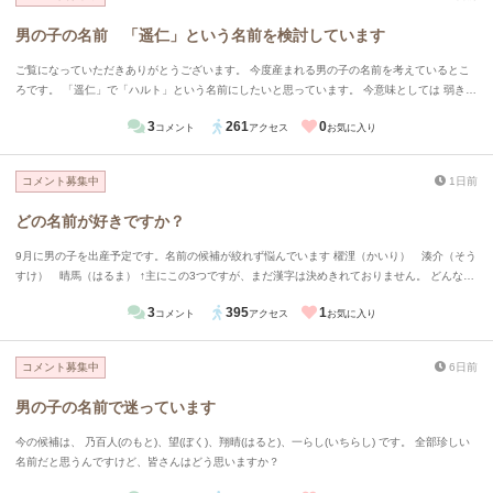
男の子の名前 「遥仁」という名前を検討しています
ご覧になっていただきありがとうございます。 今度産まれる男の子の名前を考えているとこ
ろです。 「遥仁」で「ハルト」という名前にしたいと思っています。 今意味としては 弱きを
救い強きを挫く、まっすぐで誠実な子になって欲しいという願いから「仁」という漢字を。
3
261
0
コメント
アクセス
お気に入り
この漢字を使うと少しおごそかな雰囲気が出そうなので柔らかくするために「遥」という字を
合わせて、今風？な音で「ハルト」という読み方がいいかなと思っています。 多くの人が
「ハルヒト」と読みますか？読みで苦労をかけたくないなと思い思案しているところです。
コメント募集中
1日前
ちなみに「ハルヒト」という音は少し皇族感が出過ぎちゃわないかな？と思って今はあまり考
えていません。 忌憚のないご意見をよろしくお願いします。
どの名前が好きですか？
9月に男の子を出産予定です。名前の候補が絞れず悩んでいます 櫂浬（かいり） 湊介（そう
すけ） 晴馬（はるま） ↑主にこの3つですが、まだ漢字は決めきれておりません。 どんな印
象をうけますか？またどれが好きですか？ またおすすめの漢字（介を亮にかえる）などあれ
3
395
1
コメント
アクセス
お気に入り
ば教えてください！
コメント募集中
6日前
男の子の名前で迷っています
今の候補は、 乃百人(のもと)、望(ぼく)、翔晴(はると)、一らし(いちらし) です。 全部珍しい
名前だと思うんですけど、皆さんはどう思いますか？