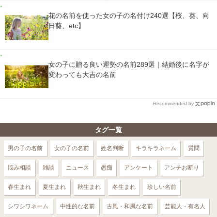
花の名前を使った女の子の名付け240選【桜、葵、向
日葵、etc】
女の子に贈る良い運勢の名前289選｜結婚後に名字が
変わっても大吉の名前
Recommended by
タグ一覧
男の子の名前
女の子の名前
姓名判断
キラキラネーム
質問
悩み相談
雑談
ニュース
愚痴
アンケート
アンチお断り
春生まれ
夏生まれ
秋生まれ
冬生まれ
珍しい名前
シワシワネーム
中性的な名前
古風・和風な名前
芸能人・有名人