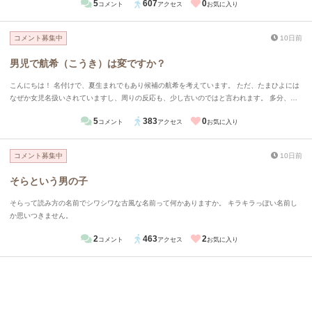
5
607
0
コメント
アクセス
お気に入り
コメント募集中
10日前
男児で航希（こうき）は変ですか？
こんにちは！ 名付けで、夏生まれでもあり候補の航希を考えています。 ただ、たまひよには
なぜか女児名扱いされていますし、周りの反応も、少し古いのではと言われます。 多分、希
の字が女児に間違われると思います。 私はそうは思いませんがどう思いますか？ よろしくお
5
383
0
コメント
アクセス
お気に入り
願いします！
コメント募集中
10日前
そらという男の子
そらって読み方の名前でシワシワな古風な名前って何かありますか。 キラキラっぽい名前し
か思いつきません。
2
463
2
コメント
アクセス
お気に入り