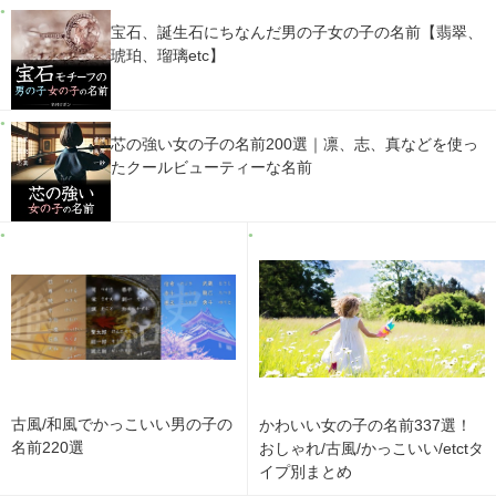
宝石、誕生石にちなんだ男の子女の子の名前【翡翠、
琥珀、瑠璃etc】
芯の強い女の子の名前200選｜凛、志、真などを使っ
たクールビューティーな名前
古風/和風でかっこいい男の子の
かわいい女の子の名前337選！
名前220選
おしゃれ/古風/かっこいい/etctタ
イプ別まとめ