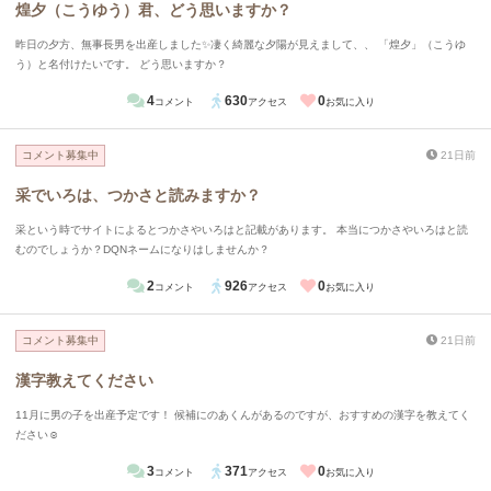
煌夕（こうゆう）君、どう思いますか？
昨日の夕方、無事長男を出産しました✨凄く綺麗な夕陽が見えまして、、 「煌夕」（こうゆ
う）と名付けたいです。 どう思いますか？
4
630
0
コメント
アクセス
お気に入り
コメント募集中
21日前
采でいろは、つかさと読みますか？
采という時でサイトによるとつかさやいろはと記載があります。 本当につかさやいろはと読
むのでしょうか？DQNネームになりはしませんか？
2
926
0
コメント
アクセス
お気に入り
コメント募集中
21日前
漢字教えてください
11月に男の子を出産予定です！ 候補にのあくんがあるのですが、おすすめの漢字を教えてく
ださい☺︎
3
371
0
コメント
アクセス
お気に入り