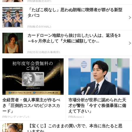
PR(健商株式会社)
「たばこ税なし」思わぬ朗報に喫煙者が群がる新型
タバコ
PR(株式会社HAL)
カードローン地獄から抜け出したい人は、返済を3
～6ヶ月停止して『大幅に減額してか...
PR(渋谷法務総合事務所)
全経営者・個人事業主が作るべ
市場分析が世界に認められた天
き「圧倒的コスパのビジネスカ
才が警告「今すぐ株価暴落に備
ード」
えて下さい」
PR(クレディセゾン)
PR(Acoco.)
【宝くじ】このままの買い方で、本当に当たると思
いますか