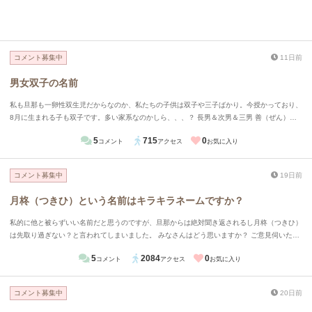
コメント募集中
11日前
男女双子の名前
私も旦那も一卵性双生児だからなのか、私たちの子供は双子や三子ばかり。今授かっており、
8月に生まれる子も双子です。多い家系なのかしら、、、？ 長男＆次男＆三男 善（ぜん）藍
（らん）迅（じん） 長女＆次女 歌（うた）舞（まい） 男女の双子が産まれる予定なのです
5
715
0
コメント
アクセス
お気に入り
が、何かいい候補はあるでしょうか。家で出ている候補としては、 絃（げん）くん＆琴（こ
と）ちゃん 周（あまね）くん＆南（みなみ）ちゃん 梛（なぎ）くん＆澪（みお）ちゃん
コメント募集中
19日前
月柊（つきひ）という名前はキラキラネームですか？
私的に他と被らずいい名前だと思うのですが、旦那からは絶対聞き返されるし月柊（つきひ）
は先取り過ぎない？と言われてしまいました。 みなさんはどう思いますか？ ご意見伺いたい
です。
5
2084
0
コメント
アクセス
お気に入り
コメント募集中
20日前