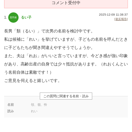
コメント受付中
2025-12-09 11:38:37
1.
るい子
[違反報告]
長男「類（るい）」で次男の名前を検討中です。
私は候補に「れい」を挙げていますが、子どもの名前を呼んだとき
に子どもたちが聞き間違えやすそうでしょうか。
また、夫は「れお」がいいと言っていますが、今どき感が強い印象
があり、高齢出産の自身では少々抵抗があります。（れおくんとい
う名前自体は素敵です！）
ご意見を伺えると嬉しいです。
この質問に関連する名前・読み
名前
領、嶺、怜
読み
れい