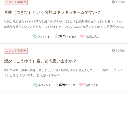
コメント募集中
19日前
月柊（つきひ）という名前はキラキラネームですか？
私的に他と被らずいい名前だと思うのですが、旦那からは絶対聞き返されるし月柊（つきひ）
は先取り過ぎない？と言われてしまいました。 みなさんはどう思いますか？ ご意見伺いたい
です。
5
2075
0
コメント
アクセス
お気に入り
コメント募集中
19日前
煌夕（こうゆう）君、どう思いますか？
昨日の夕方、無事長男を出産しました✨凄く綺麗な夕陽が見えまして、、 「煌夕」（こうゆ
う）と名付けたいです。 どう思いますか？
4
629
0
コメント
アクセス
お気に入り