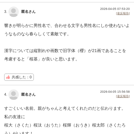
2026-04-05 07:53:20
3.
匿名さん
[違反報告]
響きが明らかに男性名で、合わせる文字も男性名にしか使わないよ
うなものなら春らしくて素敵です。
漢字については縦割れや画数で旧字体（櫻）が21画であることを
考慮すると「桜基」が良いと思います。
共感した：0
2026-04-05 15:56:58
4.
匿名さん
[違反報告]
すごくいい名前。親がちゃんと考えてくれたのだと伝わります。
私の友達に
桜大（さくた）桜汰（おうた）桜輝（おうき）桜太郎（さくたろ
う）がいます！