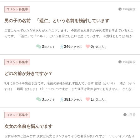
コメント募集中
19時間前
男の子の名前 「遥仁」という名前を検討しています
ご覧になっていただきありがとうございます。 今度産まれる男の子の名前を考えているとこ
ろです。 「遥仁」で「ハルト」という名前にしたいと思っています。 今意味としては 弱きを
救い強きを挫く、まっすぐで誠実な子になって欲しいという願いから「仁」という漢字を。
3
246
0
コメント
アクセス
お気に入り
この漢字を使うと少しおごそかな雰囲気が出そうなので柔らかくするために「遥」という字を
合わせて、今風？な音で「ハルト」という読み方がいいかなと思っています。 多くの人が
「ハルヒト」と読みますか？読みで苦労をかけたくないなと思い思案しているところです。
コメント募集中
19時間前
ちなみに「ハルヒト」という音は少し皇族感が出過ぎちゃわないかな？と思って今はあまり考
えていません。 忌憚のないご意見をよろしくお願いします。
どの名前が好きですか？
9月に男の子を出産予定です。名前の候補が絞れず悩んでいます 櫂浬（かいり） 湊介（そう
すけ） 晴馬（はるま） ↑主にこの3つですが、まだ漢字は決めきれておりません。 どんな印
象をうけますか？またどれが好きですか？ またおすすめの漢字（介を亮にかえる）などあれ
3
381
1
コメント
アクセス
お気に入り
ば教えてください！
コメント募集中
2日前
次女の名前を悩んでます
長女がゆのと読みます 次女は長女とリンクみてそうな名前が良いですが、 いいアイデアあり