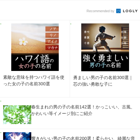
Recommended by
素敵な意味を持つハワイ語を使
勇ましい男の子の名前300選｜
った女の子の名前300選
芯の強い勇敢な子に
春生まれの男の子の名前142選！かっこいい、古風、
かわいい等イメージ別にご紹介
響きがいい男の子の名前200選！柔らかい、綺麗な音