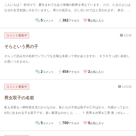
こんにちは！ 名付けで、夏生まれでもあり候補の航希を考えています。 ただ、たまひよには
なぜか女児名扱いされていますし、周りの反応も、少し古いのではと言われます。 多分、希
の字が女児に間違われると思います。 私はそうは思いませんがどう思いますか？ よろしくお
5
382
0
コメント
アクセス
お気に入り
願いします！
コメント募集中
9日前
そらという男の子
そらって読み方の名前でシワシワな古風な名前って何かありますか。 キラキラっぽい名前し
か思いつきません。
2
454
2
コメント
アクセス
お気に入り
コメント募集中
10日前
男女双子の名前
私も旦那も一卵性双生児だからなのか、私たちの子供は双子や三子ばかり。今授かっており、
8月に生まれる子も双子です。多い家系なのかしら、、、？ 長男＆次男＆三男 善（ぜん）藍
（らん）迅（じん） 長女＆次女 歌（うた）舞（まい） 男女の双子が産まれる予定なのです
5
700
0
コメント
アクセス
お気に入り
が、何かいい候補はあるでしょうか。家で出ている候補としては、 絃（げん）くん＆琴（こ
と）ちゃん 周（あまね）くん＆南（みなみ）ちゃん 梛（なぎ）くん＆澪（みお）ちゃん