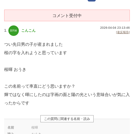
コメント受付中
2026-04-04 23:13:46
1.
こんこん
[違反報告]
つい先日男の子が産まれました
桜の字を入れようと思っています
桜暉 おうき
この名前って率直にどう思いますか？
輝ではなく暉にしたのは字画の面と陽の光という意味合いが気に入
ったからです
この質問に関連する名前・読み
名前
桜暉
読み
おうき