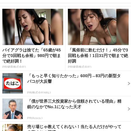
バイアグラは捨てた「65歳が45
「風俗前に飲むだけ！」45分で3
分で3回戦も余裕」980円で朝ま
回戦も余裕！1日31円で朝まで絶
で絶好調！
好調
PR(健商株式会社)
PR(健商株式会社)
「もっと早く知りたかった」600円→83円の新型タ
バコが大反響
PR(株式会社HAL)
「僕が世界三大投資家から信頼されている理由」精
鋭のなかでNo.1になった天才
PR(Acoco.)
売り場じゃ教えてくれない！当たる人だけがやって