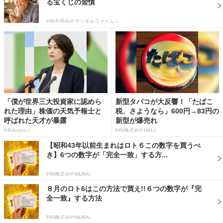
る宝くじの習慣
PR(合同会社デジタルファーム )
「僕が世界三大投資家に認めら
新型タバコが大反響！「たばこ
れた理由」株価の天気予報士と
税、さようなら」600円→83円の
呼ばれた天才が暴露
新型が爆売れ
PR(Acoco.)
PR(株式会社HAL)
【昭和43年以前生まれはロト６この数字を買うべ
き】6つの数字が「完全一致」する方...
PR(株式会社MURA)
８月のロト6はこの方法で買え!!６つの数字が『完
全一致』する方法
PR(株式会社MURA)