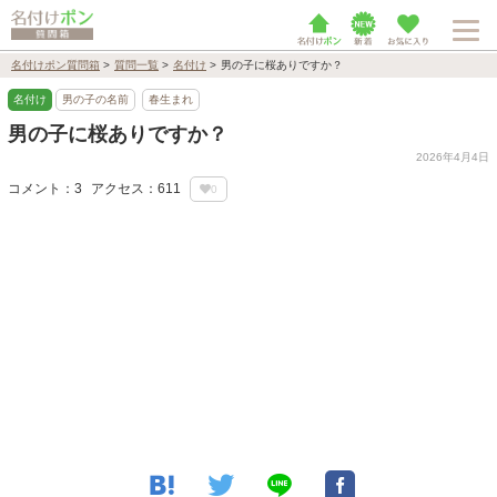
名付けポン質問箱
>
質問一覧
>
名付け
>
男の子に桜ありですか？
名付け
男の子の名前
春生まれ
男の子に桜ありですか？
2026年4月4日
コメント：3
アクセス：611
0
Loaded
:
72.06%
/
Unmute