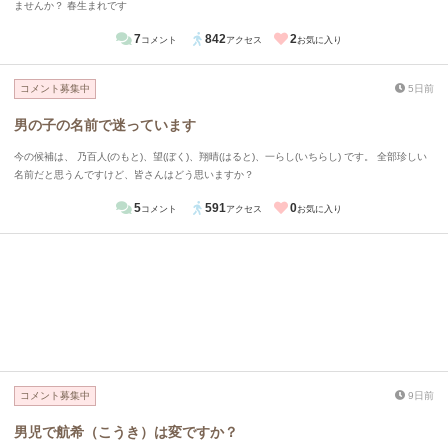
ませんか？ 春生まれです
7
842
2
コメント
アクセス
お気に入り
コメント募集中
5日前
男の子の名前で迷っています
今の候補は、 乃百人(のもと)、望(ぼく)、翔晴(はると)、一らし(いちらし) です。 全部珍しい
名前だと思うんですけど、皆さんはどう思いますか？
5
591
0
コメント
アクセス
お気に入り
コメント募集中
9日前
男児で航希（こうき）は変ですか？