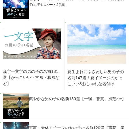
のエモいネーム特集
漢字一文字の男の子の名前181
夏生まれにふさわしい男の子の
選【かっこいい・古風・和風な
名前147選！夏イメージのかっ
ど】
こいい&おしゃれな名付け
爽やかな男の子の名前180選【一颯、蒼真、風翔etc】
宇宙・天体モチーフの女の子の名前120選【宙花、美