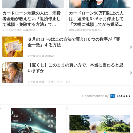
カードローン地獄の人は、消費
カードローン50万円以上の人
者金融が教えない『返済停止し
は、返済を3～6ヶ月停止して
て減額・免除する方法』で...
『大幅に減額してから返済...
PR(渋谷法務総合事務所)
PR(渋谷法務総合事務所)
８月のロト6はこの方法で買え!!６つの数字が『完
全一致』する方法
PR(株式会社MURA)
【宝くじ】このままの買い方で、本当に当たると思
いますか
PR(合同会社デジタルファーム )
Recommended by