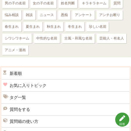
男の子の名前
女の子の名前
姓名判断
キラキラネーム
質問
悩み相談
雑談
ニュース
愚痴
アンケート
アンチお断り
春生まれ
夏生まれ
秋生まれ
冬生まれ
珍しい名前
シワシワネーム
中性的な名前
古風・和風な名前
芸能人・有名人
アニメ・漫画
新着順
お気に入りトピック
タグ一覧
質問をする
質問箱の使い方
回答