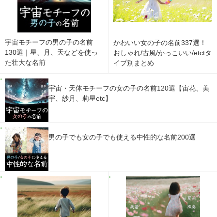
宇宙モチーフの男の子の名前
かわいい女の子の名前337選！
130選｜星、月、天などを使っ
おしゃれ/古風/かっこいい/etctタ
た壮大な名前
イプ別まとめ
宇宙・天体モチーフの女の子の名前120選【宙花、美
宇、紗月、莉星etc】
男の子でも女の子でも使える中性的な名前200選