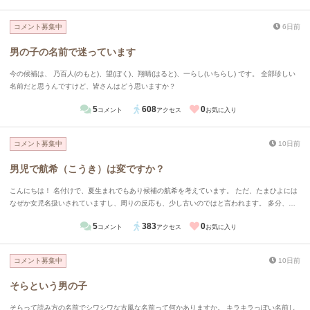
コメント募集中
6日前
男の子の名前で迷っています
今の候補は、 乃百人(のもと)、望(ぼく)、翔晴(はると)、一らし(いちらし) です。 全部珍しい
名前だと思うんですけど、皆さんはどう思いますか？
5
608
0
コメント
アクセス
お気に入り
コメント募集中
10日前
男児で航希（こうき）は変ですか？
こんにちは！ 名付けで、夏生まれでもあり候補の航希を考えています。 ただ、たまひよには
なぜか女児名扱いされていますし、周りの反応も、少し古いのではと言われます。 多分、希
の字が女児に間違われると思います。 私はそうは思いませんがどう思いますか？ よろしくお
5
383
0
コメント
アクセス
お気に入り
願いします！
コメント募集中
10日前
そらという男の子
そらって読み方の名前でシワシワな古風な名前って何かありますか。 キラキラっぽい名前し