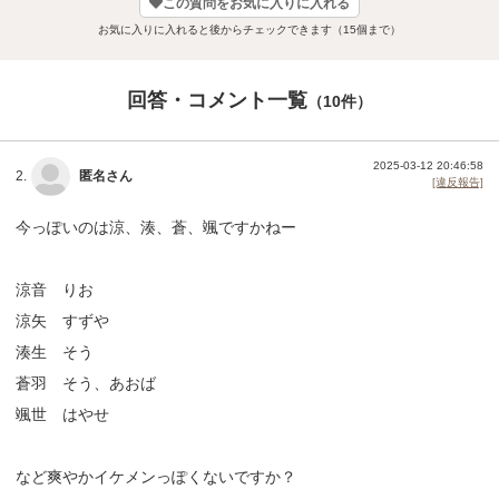
この質問をお気に入りに入れる
お気に入りに入れると後からチェックできます（15個まで）
回答・コメント一覧
（10件）
2025-03-12 20:46:58
2.
匿名さん
[違反報告]
今っぽいのは涼、湊、蒼、颯ですかねー
涼音 りお
涼矢 すずや
湊生 そう
蒼羽 そう、あおば
颯世 はやせ
など爽やかイケメンっぽくないですか？