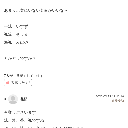
あまり現実にいない名前がいいなら
一涼 いすず
颯流 そうる
海颯 みはや
とかどうですか？
7人
が「共感」しています
共感した：7
2025-03-13 13:43:10
3.
花部
[違反報告]
有難うございます！
涼、湊、蒼、颯ですね！