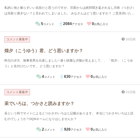
私的に他と被らずいい名前だと思うのですが、旦那からは絶対聞き返されるし月柊（つきひ）
は先取り過ぎない？と言われてしまいました。 みなさんはどう思いますか？ ご意見伺いたい
です。
5
2084
0
コメント
アクセス
お気に入り
コメント募集中
20日前
煌夕（こうゆう）君、どう思いますか？
昨日の夕方、無事長男を出産しました✨凄く綺麗な夕陽が見えまして、、 「煌夕」（こうゆ
う）と名付けたいです。 どう思いますか？
4
630
0
コメント
アクセス
お気に入り
コメント募集中
21日前
采でいろは、つかさと読みますか？
采という時でサイトによるとつかさやいろはと記載があります。 本当につかさやいろはと読
むのでしょうか？DQNネームになりはしませんか？
2
926
0
コメント
アクセス
お気に入り