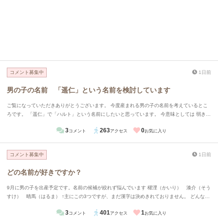
コメント募集中
1日前
男の子の名前 「遥仁」という名前を検討しています
ご覧になっていただきありがとうございます。 今度産まれる男の子の名前を考えているとこ
ろです。 「遥仁」で「ハルト」という名前にしたいと思っています。 今意味としては 弱きを
救い強きを挫く、まっすぐで誠実な子になって欲しいという願いから「仁」という漢字を。
3
263
0
コメント
アクセス
お気に入り
この漢字を使うと少しおごそかな雰囲気が出そうなので柔らかくするために「遥」という字を
合わせて、今風？な音で「ハルト」という読み方がいいかなと思っています。 多くの人が
「ハルヒト」と読みますか？読みで苦労をかけたくないなと思い思案しているところです。
コメント募集中
1日前
ちなみに「ハルヒト」という音は少し皇族感が出過ぎちゃわないかな？と思って今はあまり考
えていません。 忌憚のないご意見をよろしくお願いします。
どの名前が好きですか？
9月に男の子を出産予定です。名前の候補が絞れず悩んでいます 櫂浬（かいり） 湊介（そう
すけ） 晴馬（はるま） ↑主にこの3つですが、まだ漢字は決めきれておりません。 どんな印
象をうけますか？またどれが好きですか？ またおすすめの漢字（介を亮にかえる）などあれ
3
401
1
コメント
アクセス
お気に入り
ば教えてください！