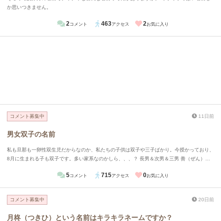
か思いつきません。
2
463
2
コメント
アクセス
お気に入り
コメント募集中
11日前
男女双子の名前
私も旦那も一卵性双生児だからなのか、私たちの子供は双子や三子ばかり。今授かっており、
8月に生まれる子も双子です。多い家系なのかしら、、、？ 長男＆次男＆三男 善（ぜん）藍
（らん）迅（じん） 長女＆次女 歌（うた）舞（まい） 男女の双子が産まれる予定なのです
5
715
0
コメント
アクセス
お気に入り
が、何かいい候補はあるでしょうか。家で出ている候補としては、 絃（げん）くん＆琴（こ
と）ちゃん 周（あまね）くん＆南（みなみ）ちゃん 梛（なぎ）くん＆澪（みお）ちゃん
コメント募集中
20日前
月柊（つきひ）という名前はキラキラネームですか？