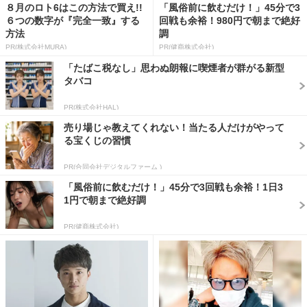
８月のロト6はこの方法で買え!!
「風俗前に飲むだけ！」45分で3
６つの数字が『完全一致』する
回戦も余裕！980円で朝まで絶好
方法
調
PR(株式会社MURA)
PR(健商株式会社)
「たばこ税なし」思わぬ朗報に喫煙者が群がる新型
タバコ
PR(株式会社HAL)
売り場じゃ教えてくれない！当たる人だけがやって
る宝くじの習慣
PR(合同会社デジタルファーム )
「風俗前に飲むだけ！」45分で3回戦も余裕！1日3
1円で朝まで絶好調
PR(健商株式会社)