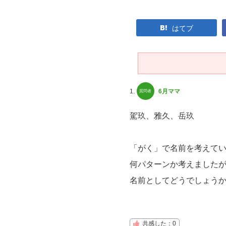
はてブ
1.
6月ママ
駕玖、雅久、岳玖
「がく」で名前を考えて
何パターンか考えました
名前としてどうでしょう
共感した：0