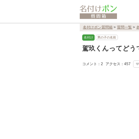
名付けポン質問箱
>
質問一覧
>
名付け
男の子の名前
駕玖くんってどう
コメント：2
アクセス：457
U