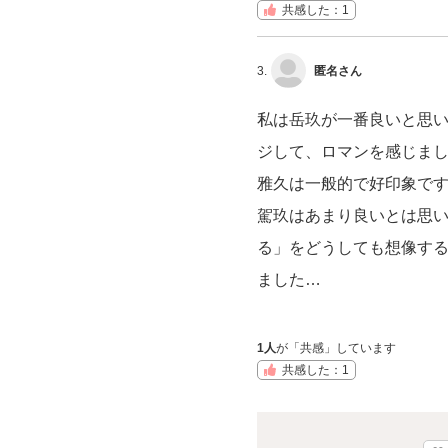
共感した：1
3.
匿名さん
私は岳玖が一番良いと思
ジして、ロマンを感じま
雅久は一般的で好印象で
駕玖はあまり良いとは思
る」をどうしても想像す
ました…
1人
が「共感」しています
共感した：1