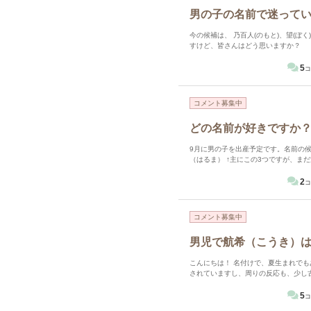
男の子の名前で迷って
今の候補は、 乃百人(のもと)、望(ぼく
すけど、皆さんはどう思いますか？
5
コ
コメント募集中
どの名前が好きですか
9月に男の子を出産予定です。名前の候補が絞れず悩んでいます
（はるま） ↑主にこの3つですが、まだ漢字は決めきれておりません。 どんな印象をうけますか？またどれが好
きですか？ またおすすめの漢字（介
2
コ
コメント募集中
男児で航希（こうき）
こんにちは！ 名付けで、夏生まれで
されていますし、周りの反応も、少し
す。 私はそうは思いませんがどう思
5
コ