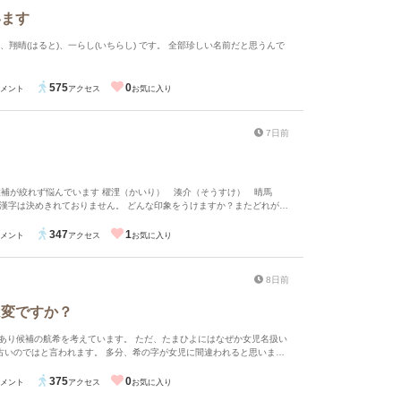
います
)、翔晴(はると)、一らし(いちらし) です。 全部珍しい名前だと思うんで
575
0
メント
アクセス
お気に入り
7日前
？
 櫂浬（かいり） 湊介（そうすけ） 晴馬
を亮にかえる）などあれば教えてください！
347
1
メント
アクセス
お気に入り
8日前
は変ですか？
もあり候補の航希を考えています。 ただ、たまひよにはなぜか女児名扱い
古いのではと言われます。 多分、希の字が女児に間違われると思いま
いますか？ よろしくお願いします！
375
0
メント
アクセス
お気に入り