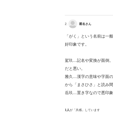
2.
匿名さん
「がく」という名前は一
好印象です。
駕玖…記名や変換が面倒
だと悪い。
雅久…漢字の意味や字面
から「まさひさ」と読み
岳玖…置き字なので悪印象
1人
が「共感」しています