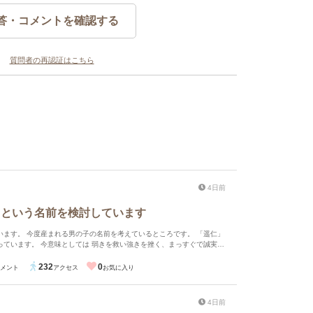
答・コメントを確認する
質問者の再認証はこちら
4日前
」という名前を検討しています
す。 今度産まれる男の子の名前を考えているところです。 「遥仁」
っています。 今意味としては 弱きを救い強きを挫く、まっすぐで誠実な
」という漢字を。 この漢字を使うと少しおごそかな雰囲気が出そうなの
を合わせて、今風？な音で「ハルト」という読み方がいいかなと思って
232
0
メント
アクセス
お気に入り
読みますか？読みで苦労をかけたくないなと思い思案しているところで
は少し皇族感が出過ぎちゃわないかな？と思って今はあまり考えていませ
いします。
4日前