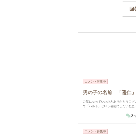
回
コメント募集中
男の子の名前 「遥仁
ご覧になっていただきありがとうございま
で「ハルト」という名前にしたいと思
子になって欲しいという願いから「仁
で柔らかくするために「遥」という字
2
コ
います。 多くの人が「ハルヒト」と
す。 ちなみに「ハルヒト」という音
ん。 忌憚のないご意見をよろしくお願
コメント募集中