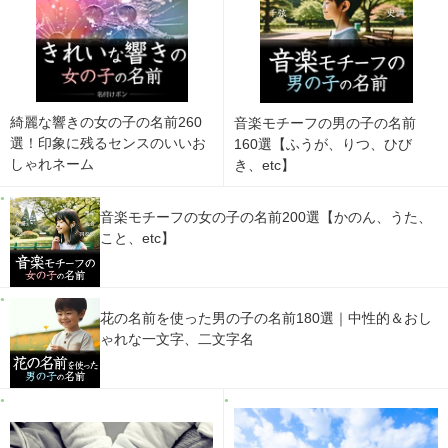
綺麗な響きの女の子の名前260
音楽モチーフの男の子の名前
選！印象に残るセンスのいいお
160選【ふうが、りつ、ひび
しゃれネーム
き、etc】
音楽モチーフの女の子の名前200選【かのん、うた、
こと、etc】
花の名前を使った男の子の名前180選｜中性的＆おし
ゃれな一文字、二文字名