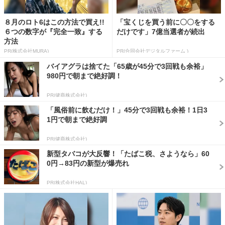
８月のロト6はこの方法で買え!!
「宝くじを買う前に〇〇をする
６つの数字が『完全一致』する
だけです」7億当選者が続出
方法
PR(株式会社MURA)
PR(合同会社デジタルファーム )
バイアグラは捨てた「65歳が45分で3回戦も余裕」
980円で朝まで絶好調！
PR(健商株式会社)
「風俗前に飲むだけ！」45分で3回戦も余裕！1日3
1円で朝まで絶好調
PR(健商株式会社)
新型タバコが大反響！「たばこ税、さようなら」60
0円→83円の新型が爆売れ
PR(株式会社HAL)