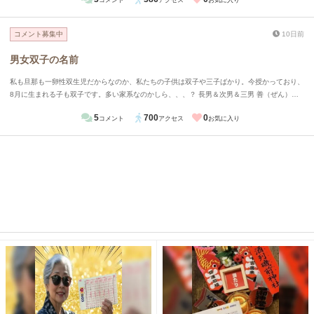
いってほしいと思い考えました
コメント募集中
10日前
男女双子の名前
私も旦那も一卵性双生児だからなのか、私たちの子供は双子や三子ばかり。今授かっており、
8月に生まれる子も双子です。多い家系なのかしら、、、？ 長男＆次男＆三男 善（ぜん）藍
（らん）迅（じん） 長女＆次女 歌（うた）舞（まい） 男女の双子が産まれる予定なのです
5
700
0
コメント
アクセス
お気に入り
が、何かいい候補はあるでしょうか。家で出ている候補としては、 絃（げん）くん＆琴（こ
と）ちゃん 周（あまね）くん＆南（みなみ）ちゃん 梛（なぎ）くん＆澪（みお）ちゃん