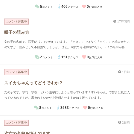
5
406
0
コメント
アクセス
お気に入り
コメント募集中
17時間前
咲子の読み方
女の子の名前で、咲子(さくこ)を考えています。 「さきこ」ではなく「さくこ」と読ませたい
のですが、読みとして不自然でしょうか。 また、現代でも違和感のない、〜子の名前があり
ましたらお教えいただきたいです。
2
151
0
コメント
アクセス
お気に入り
コメント募集中
1日前
スイカちゃんってどうですか？
女の子です。翠花、翠香、という漢字にしようと思っています！すいちゃん、で響きは気に入
っているのですが、果物のすいか🍉を連想させますかね？迷っています。
8
3583
0
コメント
アクセス
お気に入り
コメント募集中
2日前
次女の名前を悩んでます