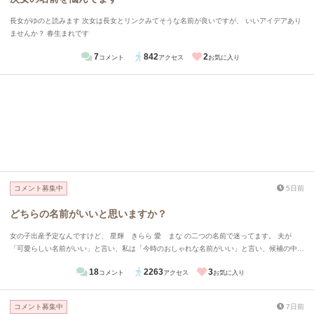
長女がゆのと読みます 次女は長女とリンクみてそうな名前が良いですが、 いいアイデアあり
ませんか？ 春生まれです
7
842
2
コメント
アクセス
お気に入り
コメント募集中
5日前
どちらの名前がいいと思いますか？
女の子出産予定なんですけど、 星輝 きらら 愛 まな の二つの名前で迷ってます。 夫が
「可愛らしい名前がいい」と言い、私は「今時のおしゃれな名前がいい」と言い、候補の中か
らこの二つになりました。 どちらがいいと思いますか？また読めますか？
18
2263
3
コメント
アクセス
お気に入り
コメント募集中
7日前