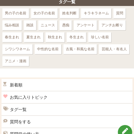
タグ一覧
男の子の名前
女の子の名前
姓名判断
キラキラネーム
質問
悩み相談
雑談
ニュース
愚痴
アンケート
アンチお断り
春生まれ
夏生まれ
秋生まれ
冬生まれ
珍しい名前
シワシワネーム
中性的な名前
古風・和風な名前
芸能人・有名人
アニメ・漫画
新着順
お気に入りトピック
タグ一覧
質問をする
質問箱の使い方