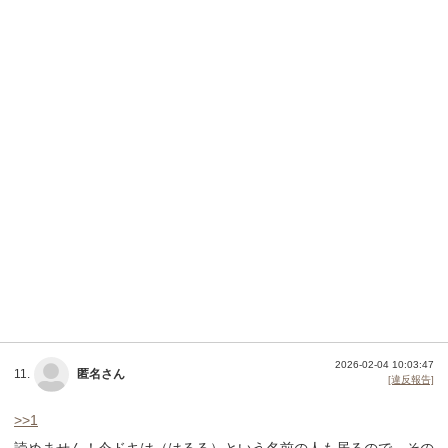
2026-02-04 10:03:47
11.
匿名さん
[違反報告]
>>1
読めません！今ドキは（はるる）という名前の人も居るので、その