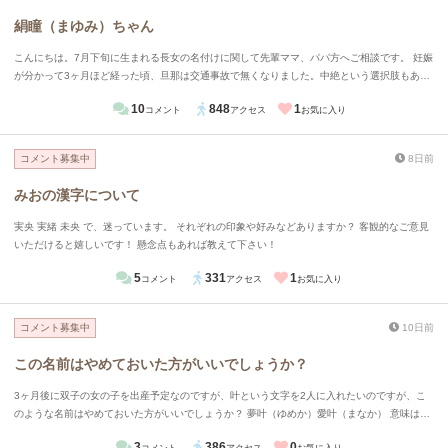
絹瞳（まゆみ）ちゃん
こんにちは。7月下旬に生まれる長女の名付けに関して先輩ママ、パパ方へご相談です。 妊娠
が分かって3ヶ月ほど経った頃、旦那は交通事故で無くなりました。中絶という選択肢もあり
ますが、旦那からの最後のプレゼントとしてもそうだし、産まれてくる子に罪は無い。私は産
10
848
1
コメント
アクセス
お気に入り
みたいと母親に伝えたら了承してくれました。名前に関して、 母の「絹代」（きぬよ）から
と、私の「瞳」（ひとみ）から、 絹瞳（まゆみ）と名付けたいです。読めないのはわかって
います。だけど、生前の旦那と、「女の子だったら絹瞳可愛いね！」と話をしており、どうし
コメント募集中
8日前
ても忘れられません。 この名前に関してどう思いますか
みおの漢字について
実央 実緒 未央 で、迷っています。 それぞれの印象や好みなどありますか？ 客観的なご意見
いただけると嬉しいです！ 懸念点もあれば教えて下さい！
5
331
1
コメント
アクセス
お気に入り
コメント募集中
10日前
この名前はやめておいた方がいいでしょうか？
3ヶ月後に双子の女の子を出産予定なのですが、叶という文字を2人に入れたいのですが、こ
のような名前はやめておいた方がいいでしょうか？ 夢叶（ゆめか）愛叶（まなか） 意味は夢
が叶ってほしい、愛が叶ってほしいです 夢や愛には色々な形があるのでそれを幸せに叶えて
3
386
0
コメント
アクセス
お気に入り