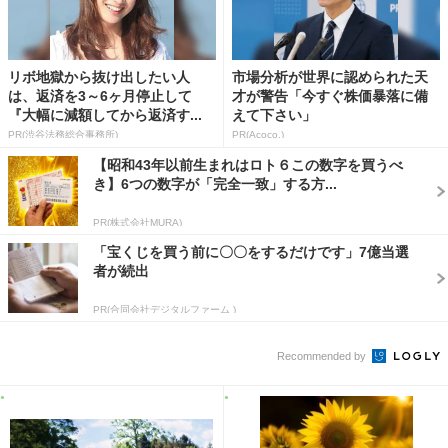
リボ地獄から抜け出したい人
市場分析が世界に認められた天
は、返済を3～6ヶ月停止して
才が警告「今すぐ株価暴落に備
『大幅に減額してから返済す...
えて下さい」
PR(渋谷法務総合事務所)
PR(Acoco.)
【昭和43年以前生まれはロト６この数字を買うべ
き】6つの数字が「完全一致」する方...
PR(株式会社MURA)
「宝くじを買う前に〇〇をするだけです」7億当選
者が続出
PR(合同会社デジタルファーム )
Recommended by