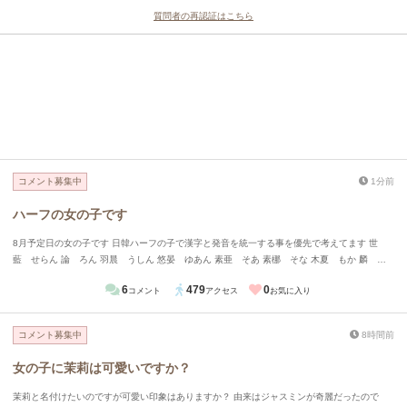
質問者の再認証はこちら
コメント募集中
1分前
ハーフの女の子です
8月予定日の女の子です 日韓ハーフの子で漢字と発音を統一する事を優先で考えてます 世
藍 せらん 論 ろん 羽晨 うしん 悠晏 ゆあん 素亜 そあ 素梛 そな 木夏 もか 麟 り
ん 今までの候補はこのぐらいになってますが、違和感や読みにくさは有りますか？
6
479
0
コメント
アクセス
お気に入り
コメント募集中
8時間前
女の子に茉莉は可愛いですか？
茉莉と名付けたいのですが可愛い印象はありますか？ 由来はジャスミンが奇麗だったので