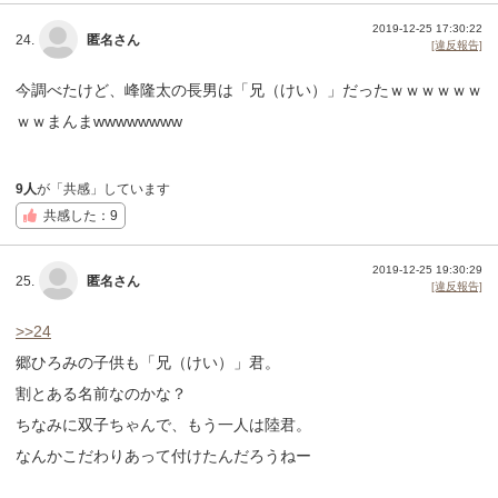
2019-12-25 17:30:22
24.
匿名さん
[違反報告]
今調べたけど、峰隆太の長男は「兄（けい）」だったｗｗｗｗｗｗ
ｗｗまんまwwwwwwww
9人
が「共感」しています
共感した：9
2019-12-25 19:30:29
25.
匿名さん
[違反報告]
>>24
郷ひろみの子供も「兄（けい）」君。
割とある名前なのかな？
ちなみに双子ちゃんで、もう一人は陸君。
なんかこだわりあって付けたんだろうねー