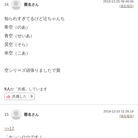
2019-12-25 08:46:06
14.
匿名さん
[違反報告]
知られすぎてるけど辻ちゃんち
希空（のあ）
青空（せいあ）
昊空（そら）
幸空（こあ）
空シリーズ頑張りましたで賞
9人
が「共感」しています
共感した：9
2019-12-25 11:28:19
15.
匿名さん
[違反報告]
>>12
「ケンシロウです！」