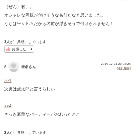
（ぜん）君」。
オシャレな両親が付けそうな名前だなと思いました。
うちは平々凡々だから名前が浮きそうで付けられません！
3人
が「共感」しています
共感した：3
2019-12-24 20:08:24
8.
匿名さん
[違反報告]
>>1
次男は虎太郎と言うらしい
>>4
さっき豪華なパーティーがおわったとこ
2人
が「共感」しています