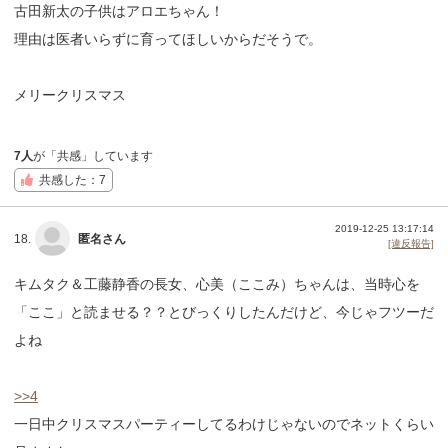
古田新太の子供はアロエちゃん！
理由は医者いらずに育ってほしいからだそうで。
メリークリスマス
7人
が「共感」しています
共感した：7
2019-12-25 13:17:14
18.
匿名さん
[違反報告]
キムタク＆工藤静香の長女、心美（ここみ）ちゃんは、当時心を
「ここ」と読ませる？？とびっくりしたんだけど、今じゃフツーだ
よね
>>4
一日中クリスマスパーティーしてるわけじゃないのでネットくらい