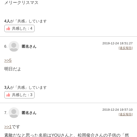
メリークリスマス
4人
が「共感」しています
共感した：4
2019-12-24 18:51:27
6.
匿名さん
[違反報告]
>>5
明日だよ
3人
が「共感」しています
共感した：3
2019-12-24 19:57:10
7.
匿名さん
[違反報告]
>>1
です
素敵だなと思った名前はYOUさんと、松岡俊介さんの子供の「然