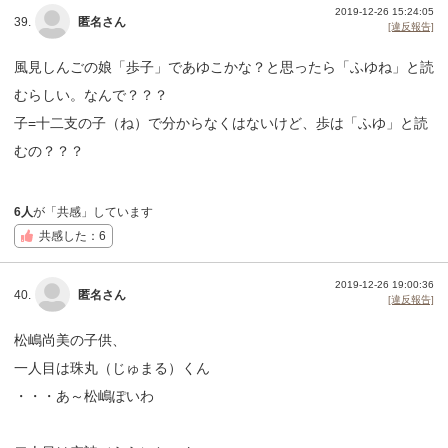
2019-12-26 15:24:05
39.
匿名さん
[違反報告]
風見しんごの娘「歩子」であゆこかな？と思ったら「ふゆね」と読
むらしい。なんで？？？
子=十二支の子（ね）で分からなくはないけど、歩は「ふゆ」と読
むの？？？
6人
が「共感」しています
共感した：6
2019-12-26 19:00:36
40.
匿名さん
[違反報告]
松嶋尚美の子供、
一人目は珠丸（じゅまる）くん
・・・あ～松嶋ぽいわ