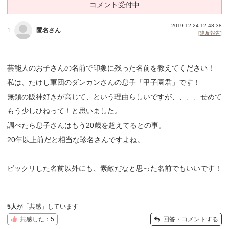
コメント受付中
2019-12-24 12:48:38
1.
匿名さん
[違反報告]
芸能人のお子さんの名前で印象に残った名前を教えてください！
私は、たけし軍団のダンカンさんの息子「甲子園君」です！
無類の阪神好きが高じて、という理由らしいですが、、、、せめて
もう少しひねって！と思いました。
調べたら息子さんはもう20歳を超えてるとの事。
20年以上前だと相当な珍名さんですよね。
ビックリした名前以外にも、素敵だなと思った名前でもいいです！
5人
が「共感」しています
共感した：5
回答・コメントする