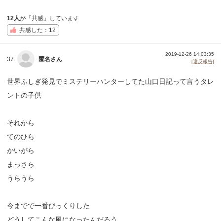
12人
が「共感」しています
共感した：12
2019-12-26 14:03:35
37.
匿名さん
[違反報告]
世界ふしぎ発見でミステリーハンターしてた山口日記って言うタレ
ントの子供
それから
てのひら
かいがら
まっさら
うらうら
今までで一番びっくりした
どうしてこんな風になったんだろう