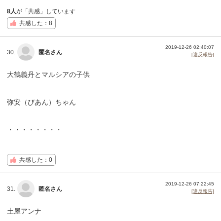
8人
が「共感」しています
共感した：8
2019-12-26 02:40:07
30.
匿名さん
[違反報告]
大鶴義丹とマルシアの子供
弥安（びあん）ちゃん
・・・・・・・・
共感した：0
2019-12-26 07:22:45
31.
匿名さん
[違反報告]
土屋アンナ