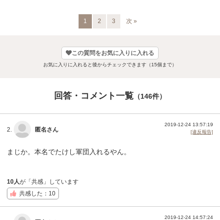
1
2
3
次 »
この質問をお気に入りに入れる
お気に入りに入れると後からチェックできます（15個まで）
回答・コメント一覧
（146件）
2019-12-24 13:57:19
2.
匿名さん
[違反報告]
まじか。本名でたけし軍団入れるやん。
10人
が「共感」しています
共感した：10
2019-12-24 14:57:24