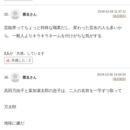
2019-12-26 11:37:11
35.
匿名さん
[違反報告]
芸能界ってちょっと特殊な職業だし、変わった芸名の人も多いか
ら、一般人よりキラキラネームを付けがちな気がする
2人
が「共感」しています
共感した：2
2019-12-26 13:44:24
36.
匿名さん
[違反報告]
高田万由子と葉加瀬太郎の息子は、二人の名前を一字ずつ取って
万太郎
地味に嫌だ