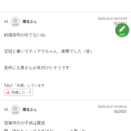
2019-12-27 00:23:03
44.
匿名さん
[違反報告]
的場浩司が出てないね
回答
宝冠と書いてティアラちゃん…衝撃でした（笑）
意外にも奥さんが名付けたそうです
7人
が「共感」しています
共感した：7
2019-12-27 01:40:21
45.
匿名さん
[違反報告]
窪塚洋介の子供は愛流