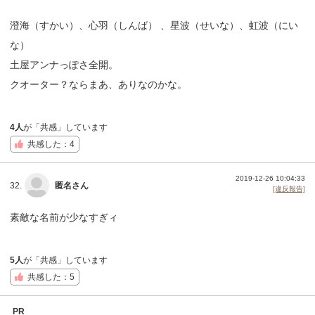
澄海（すかい）、心羽（しんば） 、星波（せいな）、虹波（にい
な）
土屋アンナっぽさ全開。
クオーター？ならまあ、ありなのかな。
4人
が「共感」しています
共感した：4
2019-12-26 10:04:33
32.
匿名さん
[違反報告]
素敵な名前が少なすぎィ
5人
が「共感」しています
共感した：5
PR