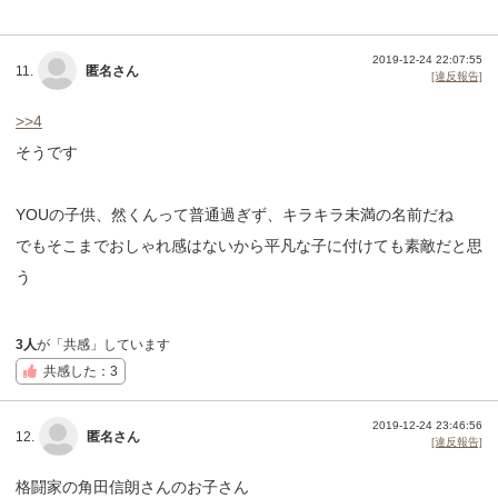
2019-12-24 22:07:55
11.
匿名さん
[違反報告]
>>4
そうです
YOUの子供、然くんって普通過ぎず、キラキラ未満の名前だね
でもそこまでおしゃれ感はないから平凡な子に付けても素敵だと思
う
3人
が「共感」しています
共感した：3
2019-12-24 23:46:56
12.
匿名さん
[違反報告]
格闘家の角田信朗さんのお子さん