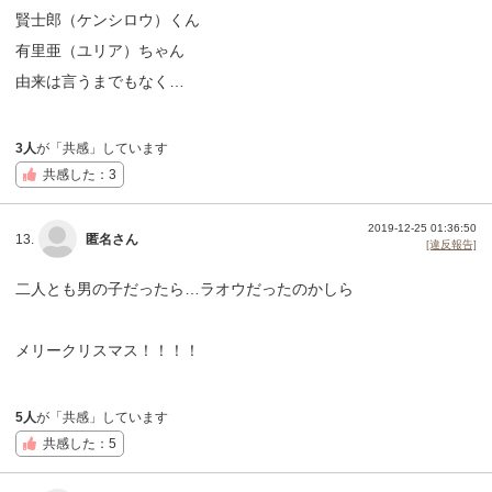
賢士郎（ケンシロウ）くん
有里亜（ユリア）ちゃん
由来は言うまでもなく…
3人
が「共感」しています
共感した：3
2019-12-25 01:36:50
13.
匿名さん
[違反報告]
二人とも男の子だったら…ラオウだったのかしら
メリークリスマス！！！！
5人
が「共感」しています
共感した：5