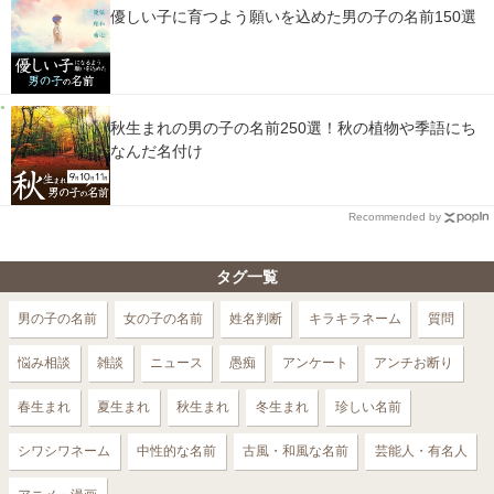
優しい子に育つよう願いを込めた男の子の名前150選
秋生まれの男の子の名前250選！秋の植物や季語にち
なんだ名付け
Recommended by
タグ一覧
男の子の名前
女の子の名前
姓名判断
キラキラネーム
質問
悩み相談
雑談
ニュース
愚痴
アンケート
アンチお断り
春生まれ
夏生まれ
秋生まれ
冬生まれ
珍しい名前
シワシワネーム
中性的な名前
古風・和風な名前
芸能人・有名人