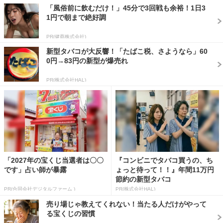
「風俗前に飲むだけ！」45分で3回戦も余裕！1日3
1円で朝まで絶好調
PR(健商株式会社)
新型タバコが大反響！「たばこ税、さようなら」60
0円→83円の新型が爆売れ
PR(株式会社HAL)
「2027年の宝くじ当選者は〇〇
『コンビニでタバコ買うの、ち
です」占い師が暴露
ょっと待って！！』年間11万円
節約の新型タバコ
PR(合同会社デジタルファーム )
PR(株式会社HAL)
売り場じゃ教えてくれない！当たる人だけがやって
る宝くじの習慣