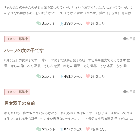
3ヶ月後に双子の女の子を出産予定なのですが、叶という文字を2人に入れたいのですが、こ
のような名前はやめておいた方がいいでしょうか？ 夢叶（ゆめか）愛叶（まなか） 意味は夢
が叶ってほしい、愛が叶ってほしいです 夢や愛には色々な形があるのでそれを幸せに叶えて
3
359
0
コメント
アクセス
お気に入り
いってほしいと思い考えました
コメント募集中
9日前
ハーフの女の子です
8月予定日の女の子です 日韓ハーフの子で漢字と発音を統一する事を優先で考えてます 世
藍 せらん 論 ろん 羽晨 うしん 悠晏 ゆあん 素亜 そあ 素梛 そな 木夏 もか 麟 り
ん 今までの候補はこのぐらいになってますが、違和感や読みにくさは有りますか？
5
461
0
コメント
アクセス
お気に入り
コメント募集中
9日前
男女双子の名前
私も旦那も一卵性双生児だからなのか、私たちの子供は双子や三子ばかり。今授かっており、
8月に生まれる子も双子です。多い家系なのかしら、、、？ 長男＆次男＆三男 善（ぜん）藍
（らん）迅（じん） 長女＆次女 歌（うた）舞（まい） 男女の双子が産まれる予定なのです
5
672
0
コメント
アクセス
お気に入り
が、何かいい候補はあるでしょうか。家で出ている候補としては、 絃（げん）くん＆琴（こ
と）ちゃん 周（あまね）くん＆南（みなみ）ちゃん 梛（なぎ）くん＆澪（みお）ちゃん