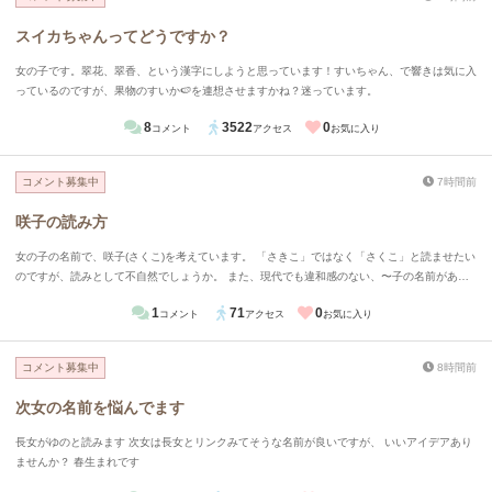
スイカちゃんってどうですか？
女の子です。翠花、翠香、という漢字にしようと思っています！すいちゃん、で響きは気に入
っているのですが、果物のすいか🍉を連想させますかね？迷っています。
8
3522
0
コメント
アクセス
お気に入り
コメント募集中
7時間前
咲子の読み方
女の子の名前で、咲子(さくこ)を考えています。 「さきこ」ではなく「さくこ」と読ませたい
のですが、読みとして不自然でしょうか。 また、現代でも違和感のない、〜子の名前があり
ましたらお教えいただきたいです。
1
71
0
コメント
アクセス
お気に入り
コメント募集中
8時間前
次女の名前を悩んでます
長女がゆのと読みます 次女は長女とリンクみてそうな名前が良いですが、 いいアイデアあり
ませんか？ 春生まれです