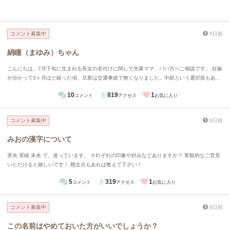
コメント募集中
5日前
絹瞳（まゆみ）ちゃん
こんにちは。7月下旬に生まれる長女の名付けに関して先輩ママ、パパ方へご相談です。 妊娠
が分かって3ヶ月ほど経った頃、旦那は交通事故で無くなりました。中絶という選択肢もあり
ますが、旦那からの最後のプレゼントとしてもそうだし、産まれてくる子に罪は無い。私は産
10
819
1
コメント
アクセス
お気に入り
みたいと母親に伝えたら了承してくれました。名前に関して、 母の「絹代」（きぬよ）から
と、私の「瞳」（ひとみ）から、 絹瞳（まゆみ）と名付けたいです。読めないのはわかって
います。だけど、生前の旦那と、「女の子だったら絹瞳可愛いね！」と話をしており、どうし
コメント募集中
6日前
ても忘れられません。 この名前に関してどう思いますか
みおの漢字について
実央 実緒 未央 で、迷っています。 それぞれの印象や好みなどありますか？ 客観的なご意見
いただけると嬉しいです！ 懸念点もあれば教えて下さい！
5
319
1
コメント
アクセス
お気に入り
コメント募集中
8日前
この名前はやめておいた方がいいでしょうか？