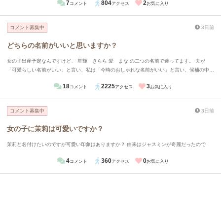
7
804
2
コメント
アクセス
お気に入り
コメント募集中
3日前
どちらの名前がいいと思いますか？
女の子出産予定なんですけど、 星輝 きらら 愛 まな の二つの名前で迷ってます。 夫が
「可愛らしい名前がいい」と言い、私は「今時のおしゃれな名前がいい」と言い、候補の中か
らこの二つになりました。 どちらがいいと思いますか？また読めますか？
18
2225
3
コメント
アクセス
お気に入り
コメント募集中
3日前
女の子に茉莉は可愛いですか？
茉莉と名付けたいのですが可愛い印象はありますか？ 由来はジャスミンが奇麗だったので
4
360
0
コメント
アクセス
お気に入り