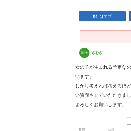
はてブ
1.
ざむざ
女の子が生まれる予定な
います。
しかし考えれば考えるほ
い質問させていただきま
よろしくお願いします。
名前
心路