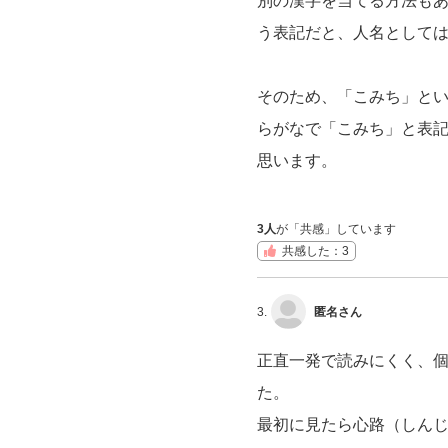
別の漢字を当てる方法も
う表記だと、人名として
そのため、「こみち」と
らがなで「こみち」と表
思います。
3人
が「共感」しています
共感した：3
3.
匿名さん
正直一発で読みにくく、
た。
最初に見たら心路（しん