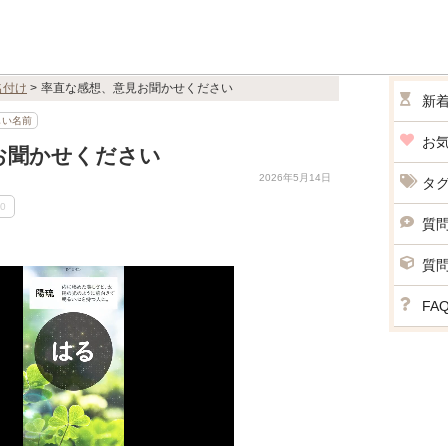
名付け
>
率直な感想、意見お聞かせください
新
しい名前
お
お聞かせください
2026年5月14日
タ
0
質
質
FA