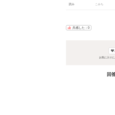
読み
こみち
共感した：0
お気に入りに
回