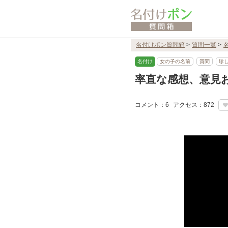
名付けポン質問箱
>
質問一覧
>
名付け
女の子の名前
質問
珍
率直な感想、意見
コメント：6
アクセス：872