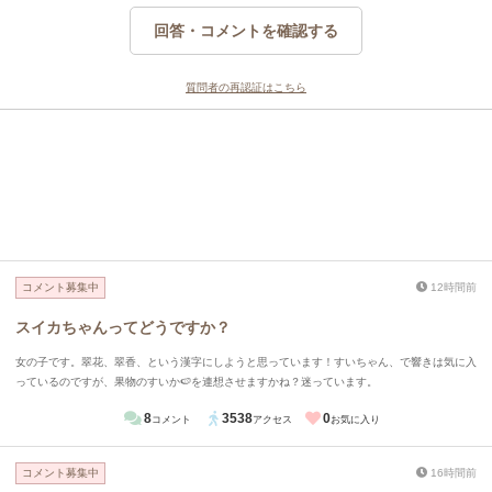
回答・コメントを確認する
質問者の再認証はこちら
コメント募集中
12時間前
スイカちゃんってどうですか？
女の子です。翠花、翠香、という漢字にしようと思っています！すいちゃん、で響きは気に入
っているのですが、果物のすいか🍉を連想させますかね？迷っています。
8
3538
0
コメント
アクセス
お気に入り
コメント募集中
16時間前