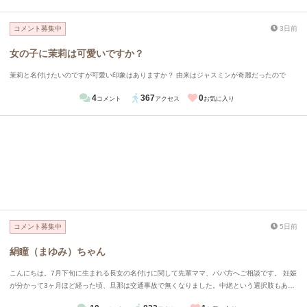
コメント募集中
3日前
女の子に茉莉は可愛いですか？
茉莉と名付けたいのですが可愛い印象はありますか？ 由来はジャスミンが奇麗だったので
4
367
0
コメント
アクセス
お気に入り
コメント募集中
5日前
絹瞳（まゆみ）ちゃん
こんにちは。7月下旬に生まれる長女の名付けに関して先輩ママ、パパ方へご相談です。 妊娠
が分かって3ヶ月ほど経った頃、旦那は交通事故で無くなりました。中絶という選択肢もあり
ますが、旦那からの最後のプレゼントとしてもそうだし、産まれてくる子に罪は無い。私は産