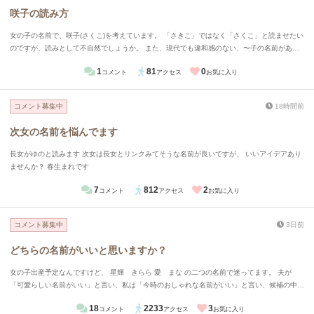
咲子の読み方
女の子の名前で、咲子(さくこ)を考えています。 「さきこ」ではなく「さくこ」と読ませたい
のですが、読みとして不自然でしょうか。 また、現代でも違和感のない、〜子の名前があり
ましたらお教えいただきたいです。
1
81
0
コメント
アクセス
お気に入り
コメント募集中
18時間前
次女の名前を悩んでます
長女がゆのと読みます 次女は長女とリンクみてそうな名前が良いですが、 いいアイデアあり
ませんか？ 春生まれです
7
812
2
コメント
アクセス
お気に入り
コメント募集中
3日前
どちらの名前がいいと思いますか？
女の子出産予定なんですけど、 星輝 きらら 愛 まな の二つの名前で迷ってます。 夫が
「可愛らしい名前がいい」と言い、私は「今時のおしゃれな名前がいい」と言い、候補の中か
らこの二つになりました。 どちらがいいと思いますか？また読めますか？
18
2233
3
コメント
アクセス
お気に入り