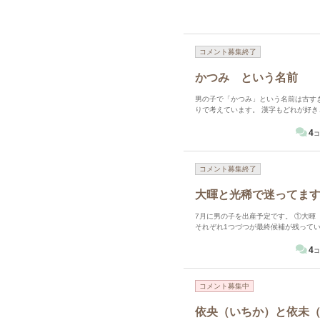
コメント募集終了
かつみ という名前
男の子で「かつみ」という名前は古す
りで考えています。 漢字もどれが好き
4
コ
コメント募集終了
大暉と光稀で迷ってま
7月に男の子を出産予定です。 ①大暉 たいき ②光稀 みつき の2択で決めかねています。 私と旦那の候補の
それぞれ1つづつが最終候補が残って
か話がまとまりません。 上記の名前は
さんのご意見お聞かせください。 回
4
コ
コメント募集中
依央（いちか）と依未