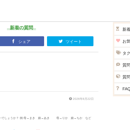
新着の質問
新
お
シェア
ツイート
タ
質
質
FA
2026年6月22日
いでしょうか？ 例:母→まき 娘→あき 母→りか 娘→ちか など