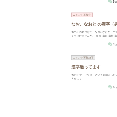
6
コ
コメント募集中
なお、なおと の漢字（
男の子の名付けで、なおorなおと、で
えて頂けませんか。 直 尚 南旺 南於 南央（女の子っぽい？） 南央斗 第一候補は南旺です。 夏至の頃に生まれ
そうなので、太陽のように活力にあふ
いことが気になっています。 上の子の名前と
4
コ
反面、由来
コメント募集終了
漢字迷ってます
男の子で りつき という名前にしたいのですが 漢字を迷
うか…？
6
コ