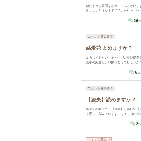
似たような質問をされている方がいま
良くないとネットででていたり せりとすぐに読んでも
い。
29
コ
コメント募集終了
結愛花 よめますか？
よろしくお願いします(*´･人･*) 結愛花 読めますか？ ユアカではないんですが、初見でユアカだと思いますか？
漢字の組合せ、印象はどうでしょうか
6
コ
コメント募集終了
【凌央】読めますか？
男の子の名前で、【凌央】と書いて【
と思って悩んでいます。 また、第一
2
コ
コメント募集中