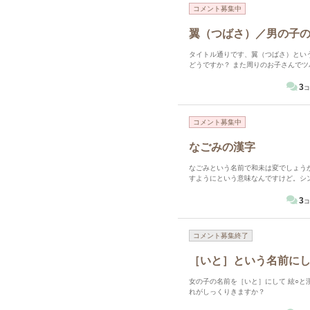
コメント募集中
翼（つばさ）／男の子
タイトル通りです、翼（つばさ）とい
どうですか？ また周りのお子さんで
3
コ
コメント募集中
なごみの漢字
なごみという名前で和未は変でしょう
すようにという意味なんですけど。シ
3
コ
コメント募集終了
［いと］という名前に
女の子の名前を［いと］にして 絃○と漢字に2文字でいと
れがしっくりきますか？