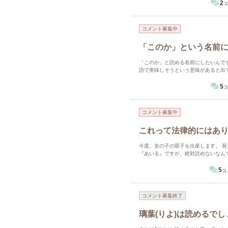
2
コ
コメント募集中
「このか」という名前に
「このか」と読める名前にしたいんですが、漢字が決まらず... 「
語で美味しそうという意味があると出て
うって...というのと、知ってしまうと中国感が強く感じてし
いかなと思っているのですが、色々と
5
コ
きて... 私は読めると思っているのですが、マタハイなの
よろしくお願いします。 ※ちなみに「
コメント募集中
これって法律的にはあ
今度、女の子の双子を出産します。 長女を、愛溢 次女を、愛流 と、名付けようと思います。 『まない』と
『あいる』ですが、絶対読めないなんてことはありますか？ 意味
5
コ
コメント募集終了
璃葉(りよ)は読めるで