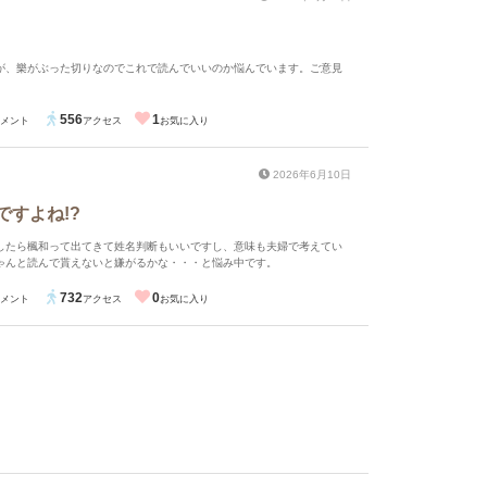
が、樂がぶった切りなのでこれで読んでいいのか悩んでいます。ご意見
556
1
メント
アクセス
お気に入り
2026年6月10日
ですよね!?
したら楓和って出てきて姓名判断もいいですし、意味も夫婦で考えてい
ゃんと読んで貰えないと嫌がるかな・・・と悩み中です。
732
0
メント
アクセス
お気に入り