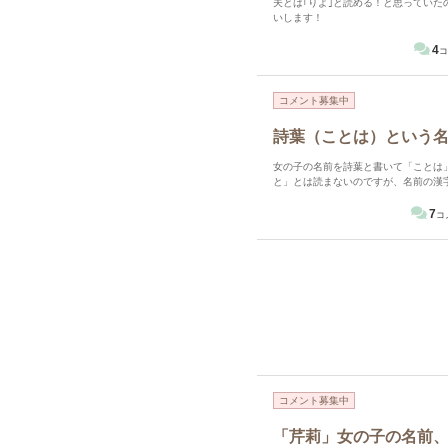
夫とは｢りよ｣と読める！と思っていたので
いします！
4
コ
コメント募集中
詩葉（ことは）という
女の子の名前を詩葉と書いて「ことは
と」とは読まないのですが、名前の漢
お聞きしたいです。
7
コ
コメント募集中
「芹莉」女の子の名前