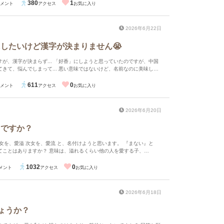
380
1
メント
アクセス
お気に入り
2026年6月22日
したいけど漢字が決まりません😭
好香」にしようと思っていたのですが、中国
きて、悩んでしまって... 悪い意味ではないけど、名前なのに美味しそ
まって。 「心乃香」で、「このか」と読むのも良
調べていると心を「こ」「ここ」と読むのは心のぶった斬りだとか出て
611
0
メント
アクセス
お気に入り
かなと思ったり... 皆さんのご意見をお聞かせください
好花」は画数が悪くあんまりです...
2026年6月20日
りですか？
は、溢れるくらい他の人を愛する子、
自分から他の人へ愛を流す子 です。 なるはやでおなしゃす。
1032
0
メント
アクセス
お気に入り
2026年6月18日
しょうか？