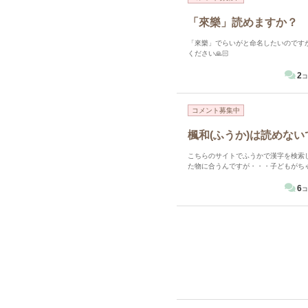
「來樂」読めますか？
「來樂」でらいがと命名したいのです
ください🙏🏻
2
コ
コメント募集中
楓和(ふうか)は読めない
こちらのサイトでふうかで漢字を検索
た物に合うんですが・・・子どもがち
6
コ