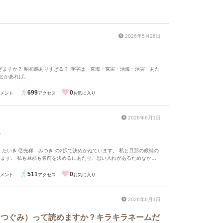
2026年5月26日
ぎますか？ 昭和感ありすぎる？ 漢字は、克海・克実・活海・活実 あた
とかあれば。
699
0
メント
アクセス
お気に入り
2026年6月1日
す
います。 私も旦那も名前を決めるにあたり、思い入れがあるためなかな
名字とのバランスや画数、読みやすさはクリアしていると思います。 皆
答よろしくお願いします
511
0
メント
アクセス
お気に入り
2026年6月1日
（つぐみ）って読めますか？キラキラネームだ