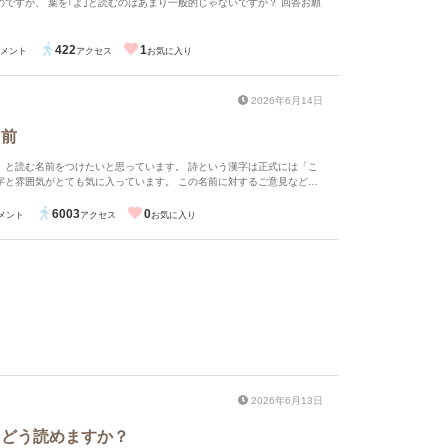
すが、 葉を｢よ｣と読むのはあまり一般的じゃないですか？ 回答お願
422
1
メント
アクセス
お気に入り
2026年6月14日
名前
」と読む名前をつけたいと思っています。 詩という漢字は正式には「こ
字と雰囲気がとても気に入っています。 この名前に対するご意見などを
6003
0
メント
アクセス
お気に入り
2026年6月13日
、どう読めますか？