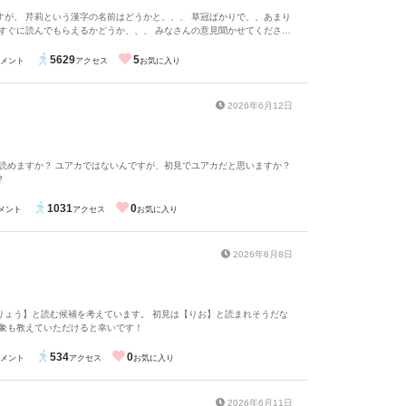
すが、 芹莉という漢字の名前はどうかと、、、 草冠ばかりで、、あまり
らえるかどうか、、、 みなさんの意見聞かせてくださ
5629
5
メント
アクセス
お気に入り
2026年6月12日
？
1031
0
メント
アクセス
お気に入り
2026年6月8日
りょう】と読む候補を考えています。 初見は【りお】と読まれそうだな
印象も教えていただけると幸いです！
534
0
メント
アクセス
お気に入り
2026年6月11日