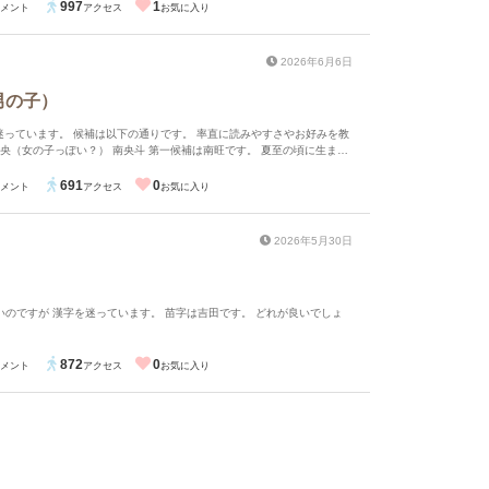
997
1
メント
アクセス
お気に入り
2026年6月6日
男の子）
迷っています。 候補は以下の通りです。 率直に読みやすさやお好みを教
れ、元気な子になるように、という意味を込めたいのですが、読みづら
も意味がリンクするので気に入っています。 直や尚は読みやすい
691
0
メント
アクセス
お気に入り
が特にありません。 皆さまの意見をお聞かせ頂けると嬉しいです。
2026年5月30日
っています。 苗字は吉田です。 どれが良いでしょ
872
0
メント
アクセス
お気に入り