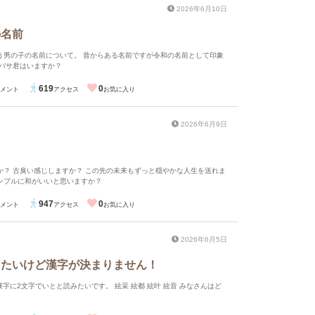
2026年6月10日
の名前
う男の子の名前について。 昔からある名前ですが令和の名前として印象
ツバサ君はいますか？
619
0
メント
アクセス
お気に入り
2026年6月9日
か？ 古臭い感じしますか？ この先の未来もずっと穏やかな人生を送れま
ンプルに和がいいと思いますか？
947
0
メント
アクセス
お気に入り
2026年6月5日
したいけど漢字が決まりません！
と読みたいです。 絃采 絃都 絃叶 絃音 みなさんはど