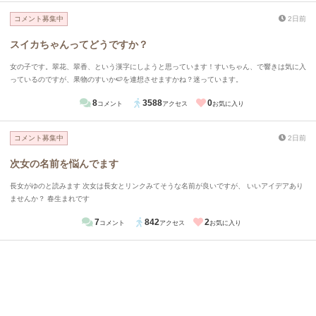
コメント募集中
2日前
スイカちゃんってどうですか？
女の子です。翠花、翠香、という漢字にしようと思っています！すいちゃん、で響きは気に入
っているのですが、果物のすいか🍉を連想させますかね？迷っています。
8
3588
0
コメント
アクセス
お気に入り
コメント募集中
2日前
次女の名前を悩んでます
長女がゆのと読みます 次女は長女とリンクみてそうな名前が良いですが、 いいアイデアあり
ませんか？ 春生まれです
7
842
2
コメント
アクセス
お気に入り