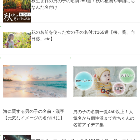
秋生まれの男の子の名前250選！秋の植物や季語にち
なんだ名付け
花の名前を使った女の子の名付け165選【桜、葵、向
日葵、etc】
海に関する男の子の名前・漢字
男の子の名前一覧450以上！人
【元気なイメージの名付けに】
気名から個性派まで赤ちゃんの
名前アイデア集