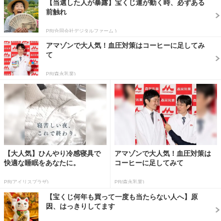
【当選した人が暴露】宝くじ運が動く時、必ずある
前触れ
PR(合同会社デジタルファーム )
アマゾンで大人気！血圧対策はコーヒーに足してみ
て
PR(森永乳業)
【大人気】ひんやり冷感寝具で
アマゾンで大人気！血圧対策は
快適な睡眠をあなたに。
コーヒーに足してみて
PR(アイリスプラザ)
PR(森永乳業)
【宝くじ何年も買って一度も当たらない人へ】原
因、はっきりしてます