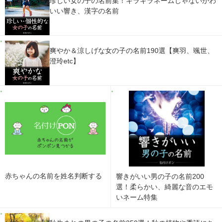
珍しい女の子の名前集！キラキラネームじゃないかわ
いい響き、漢字の名前
爽やか＆涼しげな女の子の名前190選【爽羽、颯世、
澄玲etc】
赤ちゃんの名前を姓名判断する
響きがいい男の子の名前200
選！柔らかい、綺麗な音のエモ
いネーム特集