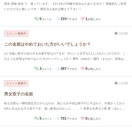
実央 実緒 未央 で、迷っています。 それぞれの印象や好みなどありますか？ 客観的なご意見
いただけると嬉しいです！ 懸念点もあれば教えて下さい！
5
333
1
コメント
アクセス
お気に入り
コメント募集中
10日前
この名前はやめておいた方がいいでしょうか？
3ヶ月後に双子の女の子を出産予定なのですが、叶という文字を2人に入れたいのですが、こ
のような名前はやめておいた方がいいでしょうか？ 夢叶（ゆめか）愛叶（まなか） 意味は夢
が叶ってほしい、愛が叶ってほしいです 夢や愛には色々な形があるのでそれを幸せに叶えて
3
387
0
コメント
アクセス
お気に入り
いってほしいと思い考えました
コメント募集中
11日前
男女双子の名前
私も旦那も一卵性双生児だからなのか、私たちの子供は双子や三子ばかり。今授かっており、
8月に生まれる子も双子です。多い家系なのかしら、、、？ 長男＆次男＆三男 善（ぜん）藍
（らん）迅（じん） 長女＆次女 歌（うた）舞（まい） 男女の双子が産まれる予定なのです
5
701
0
コメント
アクセス
お気に入り
が、何かいい候補はあるでしょうか。家で出ている候補としては、 絃（げん）くん＆琴（こ
と）ちゃん 周（あまね）くん＆南（みなみ）ちゃん 梛（なぎ）くん＆澪（みお）ちゃん