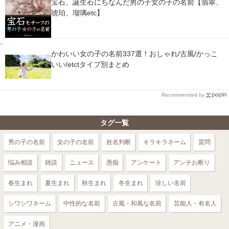
宝石、誕生石にちなんだ男の子女の子の名前【翡翠、
琥珀、瑠璃etc】
かわいい女の子の名前337選！おしゃれ/古風/かっこ
いい/etctタイプ別まとめ
Recommended by
タグ一覧
男の子の名前
女の子の名前
姓名判断
キラキラネーム
質問
悩み相談
雑談
ニュース
愚痴
アンケート
アンチお断り
春生まれ
夏生まれ
秋生まれ
冬生まれ
珍しい名前
シワシワネーム
中性的な名前
古風・和風な名前
芸能人・有名人
アニメ・漫画