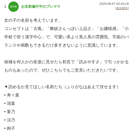
2025-06-07 02:43:16
1.
お名前修行中のプレママ
[違反報告]
女の子の名前を考えています。
コンセプトは「古風」「舞妓さんっぽい上品さ」「お嬢様感」「小
学校で習う漢字中心」で、可愛い系より美人系の雰囲気、字面のバ
ランスや画数もできるだけ多すぎないように意識しています。
候補を何人かの友達に見せたら初見で「読みやすさ」で引っかかる
ものもあったので、ぜひこちらでもご意見いただきたいです。
▼読めるか見てほしい名前たち（ふりがなはあえて伏せます）
• 寿々葉
• 清葉
• 菫乃
• 涼乃
• 絢子