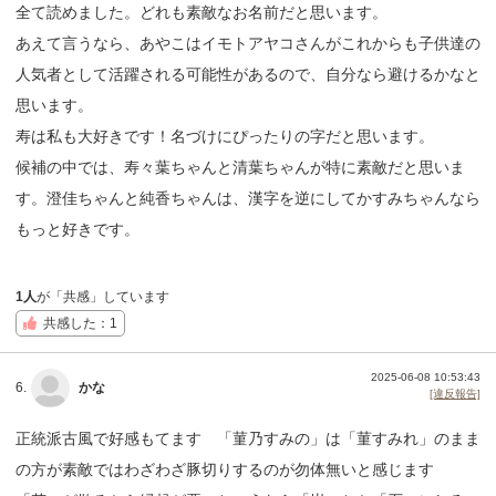
全て読めました。どれも素敵なお名前だと思います。
あえて言うなら、あやこはイモトアヤコさんがこれからも子供達の
人気者として活躍される可能性があるので、自分なら避けるかなと
思います。
寿は私も大好きです！名づけにぴったりの字だと思います。
候補の中では、寿々葉ちゃんと清葉ちゃんが特に素敵だと思いま
す。澄佳ちゃんと純香ちゃんは、漢字を逆にしてかすみちゃんなら
もっと好きです。
1人
が「共感」しています
共感した：1
2025-06-08 10:53:43
6.
かな
[違反報告]
正統派古風で好感もてます 「菫乃すみの」は「菫すみれ」のまま
の方が素敵ではわざわざ豚切りするのが勿体無いと感じます