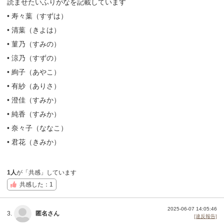
読ませたいふりがなを記載しています
• 寿々葉（すずは）
• 清葉（きよは）
• 菫乃（すみの）
• 涼乃（すずの）
• 絢子（あやこ）
• 有紗（ありさ）
• 澄佳（すみか）
• 純香（すみか）
• 奈々子（ななこ）
• 君花（きみか）
1人
が「共感」しています
共感した：1
2025-06-07 14:05:46
3.
匿名さん
[違反報告]