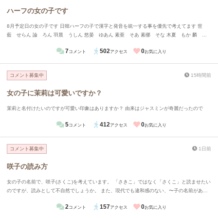
ハーフの女の子です
8月予定日の女の子です 日韓ハーフの子で漢字と発音を統一する事を優先で考えてます 世
藍 せらん 論 ろん 羽晨 うしん 悠晏 ゆあん 素亜 そあ 素梛 そな 木夏 もか 麟 り
ん 今までの候補はこのぐらいになってますが、違和感や読みにくさは有りますか？
7
502
0
コメント
アクセス
お気に入り
コメント募集中
15時間前
女の子に茉莉は可愛いですか？
茉莉と名付けたいのですが可愛い印象はありますか？ 由来はジャスミンが奇麗だったので
5
412
0
コメント
アクセス
お気に入り
コメント募集中
1日前
咲子の読み方
女の子の名前で、咲子(さくこ)を考えています。 「さきこ」ではなく「さくこ」と読ませたい
のですが、読みとして不自然でしょうか。 また、現代でも違和感のない、〜子の名前があり
ましたらお教えいただきたいです。
2
157
0
コメント
アクセス
お気に入り