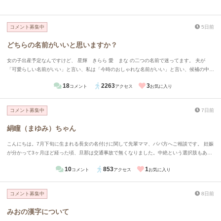
コメント募集中
5日前
どちらの名前がいいと思いますか？
女の子出産予定なんですけど、 星輝 きらら 愛 まな の二つの名前で迷ってます。 夫が
「可愛らしい名前がいい」と言い、私は「今時のおしゃれな名前がいい」と言い、候補の中か
らこの二つになりました。 どちらがいいと思いますか？また読めますか？
18
2263
3
コメント
アクセス
お気に入り
コメント募集中
7日前
絹瞳（まゆみ）ちゃん
こんにちは。7月下旬に生まれる長女の名付けに関して先輩ママ、パパ方へご相談です。 妊娠
が分かって3ヶ月ほど経った頃、旦那は交通事故で無くなりました。中絶という選択肢もあり
ますが、旦那からの最後のプレゼントとしてもそうだし、産まれてくる子に罪は無い。私は産
10
853
1
コメント
アクセス
お気に入り
みたいと母親に伝えたら了承してくれました。名前に関して、 母の「絹代」（きぬよ）から
と、私の「瞳」（ひとみ）から、 絹瞳（まゆみ）と名付けたいです。読めないのはわかって
います。だけど、生前の旦那と、「女の子だったら絹瞳可愛いね！」と話をしており、どうし
コメント募集中
8日前
ても忘れられません。 この名前に関してどう思いますか
みおの漢字について