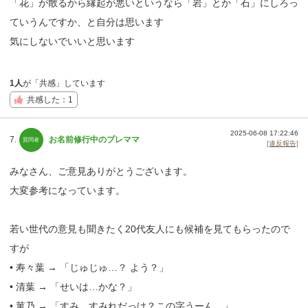
「花」が散るから縁起が悪いというなら「岩」とか「石」にしろっ
ていうんですか、と自分は思います
気にしないでいいと思います
1人
が「共感」しています
共感した：1
2025-06-08 17:22:46
7.
お名前修行中のプレママ
[違反報告]
みなさん、ご意見ありがとうございます。
大変参考になっています。
若い世代の意見も聞きたく20代友人にも候補を見てもらったので
すが
• 寿々葉 → 「じゅじゅ…？ よう？」
• 清葉 → 「せいは…かな？」
• 菫乃 → 「すみ、すみれだっけ？この字うーん…」