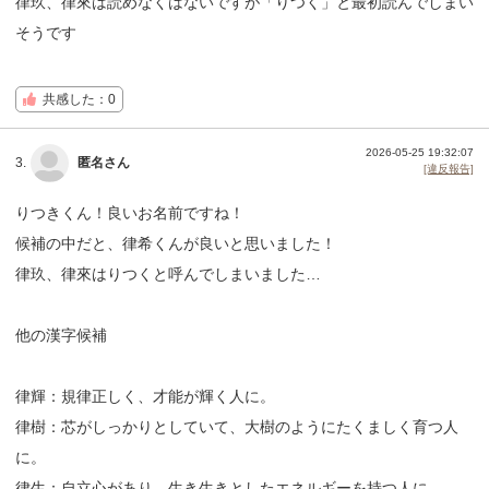
律玖、律來は読めなくはないですが「りつく」と最初読んでしまい
そうです
共感した：0
2026-05-25 19:32:07
3.
匿名さん
[違反報告]
りつきくん！良いお名前ですね！
候補の中だと、律希くんが良いと思いました！
律玖、律來はりつくと呼んでしまいました…
他の漢字候補
律輝：規律正しく、才能が輝く人に。
律樹：芯がしっかりとしていて、大樹のようにたくましく育つ人
に。
律生：自立心があり、生き生きとしたエネルギーを持つ人に。