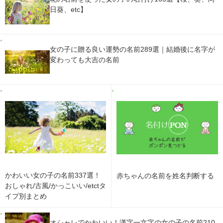
日葵、etc】
女の子に贈る良い運勢の名前289選｜結婚後に名字が
変わっても大吉の名前
かわいい女の子の名前337選！
赤ちゃんの名前を姓名判断する
おしゃれ/古風/かっこいい/etctタ
イプ別まとめ
オシャレでかわいい！漢字一文字の女の子の名前210