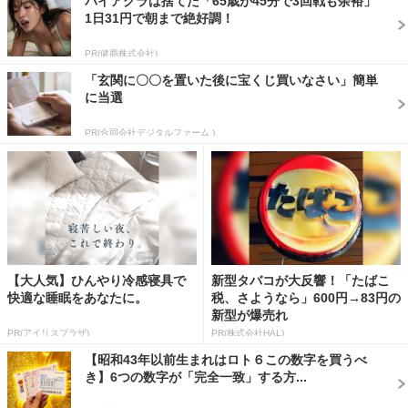
バイアグラは捨てた「65歳が45分で3回戦も余裕」
1日31円で朝まで絶好調！
PR(健商株式会社)
「玄関に〇〇を置いた後に宝くじ買いなさい」簡単
に当選
PR(合同会社デジタルファーム )
【大人気】ひんやり冷感寝具で
新型タバコが大反響！「たばこ
快適な睡眠をあなたに。
税、さようなら」600円→83円の
新型が爆売れ
PR(アイリスプラザ)
PR(株式会社HAL)
【昭和43年以前生まれはロト６この数字を買うべ
き】6つの数字が「完全一致」する方...