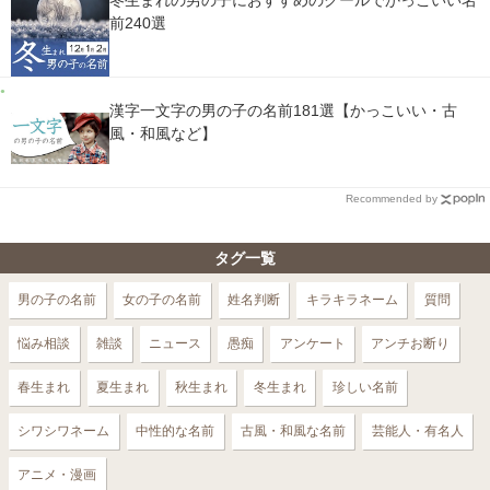
冬生まれの男の子におすすめのクールでかっこいい名
前240選
漢字一文字の男の子の名前181選【かっこいい・古
風・和風など】
Recommended by
タグ一覧
男の子の名前
女の子の名前
姓名判断
キラキラネーム
質問
悩み相談
雑談
ニュース
愚痴
アンケート
アンチお断り
春生まれ
夏生まれ
秋生まれ
冬生まれ
珍しい名前
シワシワネーム
中性的な名前
古風・和風な名前
芸能人・有名人
アニメ・漫画