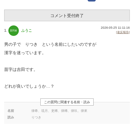
コメント受付終了
2026-05-25 11:11:16
1.
ふうこ
[違反報告]
男の子で りつき という名前にしたいのですが
漢字を迷っています。
苗字は吉田です。
どれが良いでしょうか…？
この質問に関連する名前・読み
名前
律希、琉月、吏稀、律稀、律玖、律來
読み
りつき