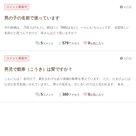
コメント募集中
4日前
男の子の名前で迷っています
今の候補は、 乃百人(のもと)、望(ぼく)、翔晴(はると)、一らし(いちらし) です。 全部珍しい
名前だと思うんですけど、皆さんはどう思いますか？
5
579
0
コメント
アクセス
お気に入り
コメント募集中
8日前
男児で航希（こうき）は変ですか？
こんにちは！ 名付けで、夏生まれでもあり候補の航希を考えています。 ただ、たまひよには
なぜか女児名扱いされていますし、周りの反応も、少し古いのではと言われます。 多分、希
の字が女児に間違われると思います。 私はそうは思いませんがどう思いますか？ よろしくお
5
380
0
コメント
アクセス
お気に入り
願いします！