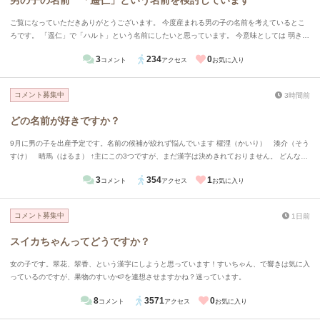
男の子の名前 「遥仁」という名前を検討しています
ご覧になっていただきありがとうございます。 今度産まれる男の子の名前を考えているとこ
ろです。 「遥仁」で「ハルト」という名前にしたいと思っています。 今意味としては 弱きを
救い強きを挫く、まっすぐで誠実な子になって欲しいという願いから「仁」という漢字を。
3
234
0
コメント
アクセス
お気に入り
この漢字を使うと少しおごそかな雰囲気が出そうなので柔らかくするために「遥」という字を
合わせて、今風？な音で「ハルト」という読み方がいいかなと思っています。 多くの人が
「ハルヒト」と読みますか？読みで苦労をかけたくないなと思い思案しているところです。
コメント募集中
3時間前
ちなみに「ハルヒト」という音は少し皇族感が出過ぎちゃわないかな？と思って今はあまり考
えていません。 忌憚のないご意見をよろしくお願いします。
どの名前が好きですか？
9月に男の子を出産予定です。名前の候補が絞れず悩んでいます 櫂浬（かいり） 湊介（そう
すけ） 晴馬（はるま） ↑主にこの3つですが、まだ漢字は決めきれておりません。 どんな印
象をうけますか？またどれが好きですか？ またおすすめの漢字（介を亮にかえる）などあれ
3
354
1
コメント
アクセス
お気に入り
ば教えてください！
コメント募集中
1日前
スイカちゃんってどうですか？
女の子です。翠花、翠香、という漢字にしようと思っています！すいちゃん、で響きは気に入
っているのですが、果物のすいか🍉を連想させますかね？迷っています。
8
3571
0
コメント
アクセス
お気に入り