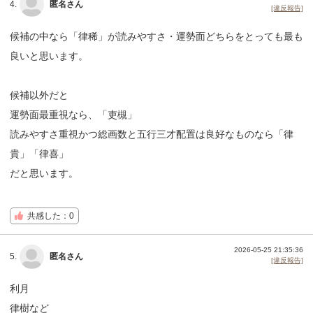
4.
匿名さん
[違反報告]
候補の中なら「律稀」が読みやすさ・運勢面どちらをとっても最も
良いと思います。
候補以外だと
運勢面最重視なら、「吏槻」
読みやすさ重視かつ総画数と五行三才配置は良好なものなら「律
貴」「律喜」
だと思います。
共感した：0
2026-05-25 21:35:36
5.
匿名さん
[違反報告]
利月
律樹など