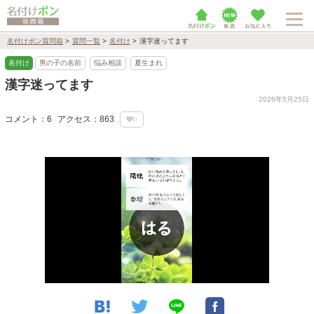
名付けポン質問箱
>
質問一覧
>
名付け
>
漢字迷ってます
名付け
男の子の名前
悩み相談
夏生まれ
漢字迷ってます
2026年5月25日
コメント：6
アクセス：863
0