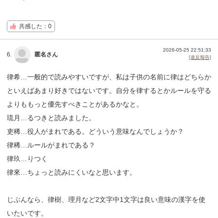
共感した：0
2026-05-25 22:51:33
6.
匿名さん
[違反報告]
律希…一般的で読みやすいですが、私は子供の名前に律はどちらか
といえばあまり好きではないです。自分を律するとかルールを守る
よりももっと優先すべきことがあるかなと。
琉月…るつきと読みました。
吏稀…役人がまれである。どういう意味なんでしょうか？
律稀…ルールがまれである？
律玖…りつく
律來…ちょっと読みにくいなと思います。
じぶんなら、律樹、理月など2文字中1文字は良い意味の漢字を使
いたいです。