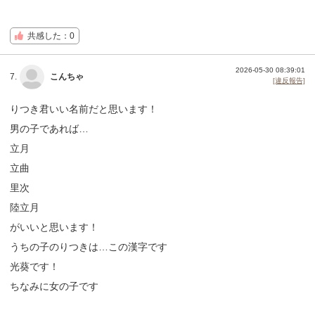
共感した：0
2026-05-30 08:39:01
7.
こんちゃ
[違反報告]
りつき君いい名前だと思います！
男の子であれば…
立月
立曲
里次
陸立月
がいいと思います！
うちの子のりつきは…この漢字です
光葵です！
ちなみに女の子です