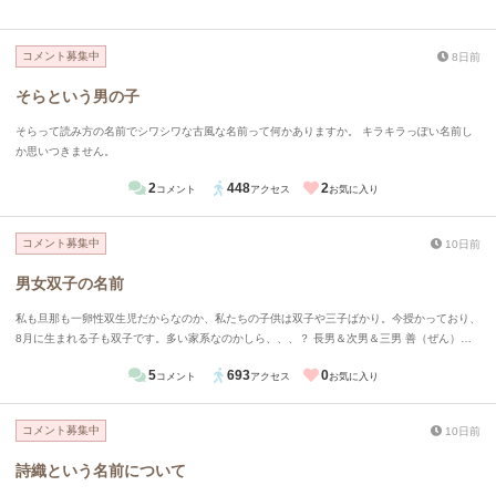
コメント募集中
8日前
そらという男の子
そらって読み方の名前でシワシワな古風な名前って何かありますか。 キラキラっぽい名前し
か思いつきません。
2
448
2
コメント
アクセス
お気に入り
コメント募集中
10日前
男女双子の名前
私も旦那も一卵性双生児だからなのか、私たちの子供は双子や三子ばかり。今授かっており、
8月に生まれる子も双子です。多い家系なのかしら、、、？ 長男＆次男＆三男 善（ぜん）藍
（らん）迅（じん） 長女＆次女 歌（うた）舞（まい） 男女の双子が産まれる予定なのです
5
693
0
コメント
アクセス
お気に入り
が、何かいい候補はあるでしょうか。家で出ている候補としては、 絃（げん）くん＆琴（こ
と）ちゃん 周（あまね）くん＆南（みなみ）ちゃん 梛（なぎ）くん＆澪（みお）ちゃん
コメント募集中
10日前
詩織という名前について