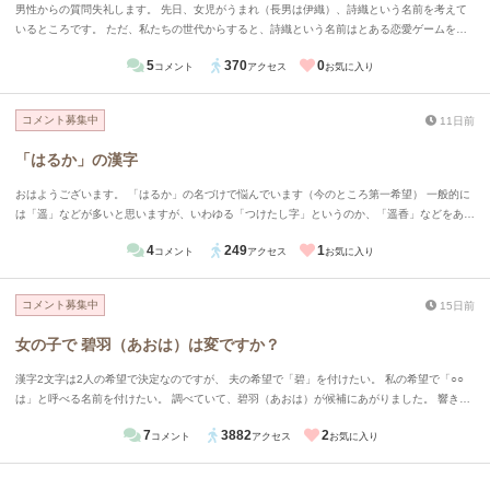
男性からの質問失礼します。 先日、女児がうまれ（長男は伊織）、詩織という名前を考えて
いるところです。 ただ、私たちの世代からすると、詩織という名前はとある恋愛ゲームを連
想するため、人によっては気にするかなと思っています。 一応検索すると出るレベルです
5
370
0
コメント
アクセス
お気に入り
が、気にする必要なし、でしょうか？ （あえて言えば画数多すぎ？）
コメント募集中
11日前
「はるか」の漢字
おはようございます。 「はるか」の名づけで悩んでいます（今のところ第一希望） 一般的に
は「遥」などが多いと思いますが、いわゆる「つけたし字」というのか、「遥香」などをあえ
て使うことも多いと聞きます。画数占い等は一切考えておらず、本人が中高生になって誇れる
4
249
1
コメント
アクセス
お気に入り
名前かどうか等をメインで考えています。余りにも最近過ぎる名前や古すぎる名前を避けて今
候補になっているのですが、「か」の場合（ほか「き」など）等、あえて漢字を付け足すのは
違和感がありますか？
コメント募集中
15日前
女の子で 碧羽（あおは）は変ですか？
漢字2文字は2人の希望で決定なのですが、 夫の希望で「碧」を付けたい。 私の希望で「○○
は」と呼べる名前を付けたい。 調べていて、碧羽（あおは）が候補にあがりました。 響きは
とても可愛らしくて好きなのですが、変でしょうか？
7
3882
2
コメント
アクセス
お気に入り