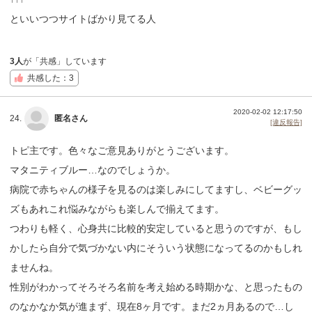
といいつつサイトばかり見てる人
3人
が「共感」しています
共感した：3
2020-02-02 12:17:50
24.
匿名さん
[違反報告]
トピ主です。色々なご意見ありがとうございます。
マタニティブルー…なのでしょうか。
病院で赤ちゃんの様子を見るのは楽しみにしてますし、ベビーグッ
ズもあれこれ悩みながらも楽しんで揃えてます。
つわりも軽く、心身共に比較的安定していると思うのですが、もし
かしたら自分で気づかない内にそういう状態になってるのかもしれ
ませんね。
性別がわかってそろそろ名前を考え始める時期かな、と思ったもの
のなかなか気が進まず、現在8ヶ月です。まだ2ヵ月あるので…し