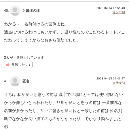
2023-04-14 16:55:48
40.
とほほのほ
[違反報告]
わかる～、名前付けるの面倒よね。
適当につけるわけにもいかず、、凝り性なのでこだわるトコトンこ
だわってしまうからなおさら億劫でした。
3人
が「共感」しています
共感した：3
2023-04-15 04:46:47
41.
匿名
[違反報告]
うちは 私が良いと思う名前は 漢字で旦那にとっては使い慣れない
からか難しいと言われたり、旦那が良いと思う名前は 一昔前風な
名前が多かったり、互いに響きが良いねと一致した名前は 姓名判
断でなかなか良い漢字のものがなかったり…でかなり悩みました
😞