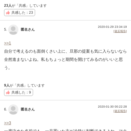
23人
が「共感」しています
共感した：23
2020-01-29 23:34:19
5.
匿名さん
[違反報告]
>>1
自分で考えるのも面倒くさい上に、旦那の提案も気に入らないなら
全然進まないよね。私もちょっと期間を開けてみるのがいいと思
う。
9人
が「共感」しています
共感した：9
2020-01-30 00:22:28
6.
匿名さん
[違反報告]
>>3
一度決めた名前でも、一旦置いた方が冷静に判断できるよね。マタ