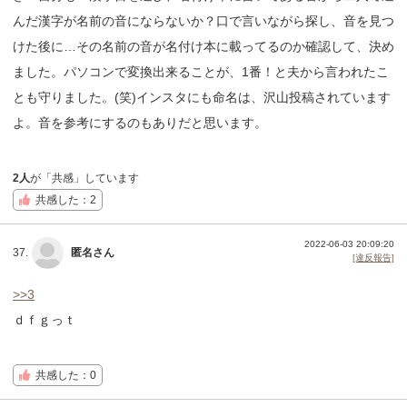
んだ漢字が名前の音にならないか？口で言いながら探し、音を見つ
けた後に…その名前の音が名付け本に載ってるのか確認して、決め
ました。パソコンで変換出来ることが、1番！と夫から言われたこ
とも守りました。(笑)インスタにも命名は、沢山投稿されています
よ。音を参考にするのもありだと思います。
2人
が「共感」しています
共感した：2
2022-06-03 20:09:20
37.
匿名さん
[違反報告]
>>3
ｄｆｇっｔ
共感した：0