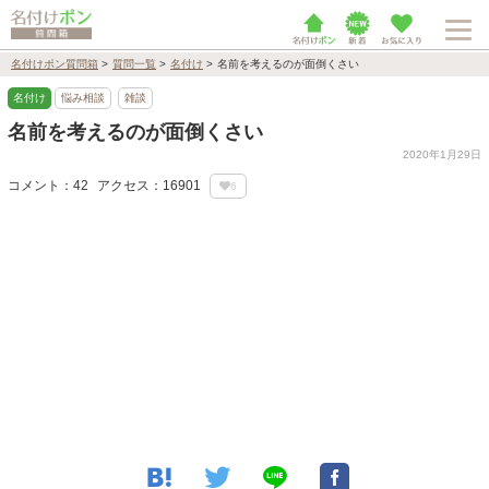
名付けポン質問箱
>
質問一覧
>
名付け
>
名前を考えるのが面倒くさい
名付け
悩み相談
雑談
名前を考えるのが面倒くさい
2020年1月29日
コメント：42
アクセス：16901
6
Loaded
:
100.00%
/
Unmute