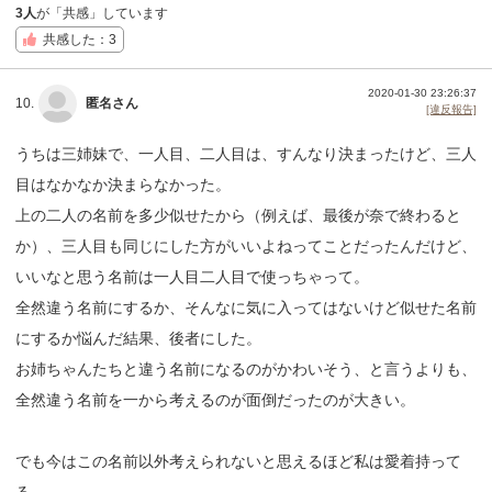
3人
が「共感」しています
共感した：3
2020-01-30 23:26:37
10.
匿名さん
[違反報告]
うちは三姉妹で、一人目、二人目は、すんなり決まったけど、三人
目はなかなか決まらなかった。
上の二人の名前を多少似せたから（例えば、最後が奈で終わると
か）、三人目も同じにした方がいいよねってことだったんだけど、
いいなと思う名前は一人目二人目で使っちゃって。
全然違う名前にするか、そんなに気に入ってはないけど似せた名前
にするか悩んだ結果、後者にした。
お姉ちゃんたちと違う名前になるのがかわいそう、と言うよりも、
全然違う名前を一から考えるのが面倒だったのが大きい。
でも今はこの名前以外考えられないと思えるほど私は愛着持って
る。