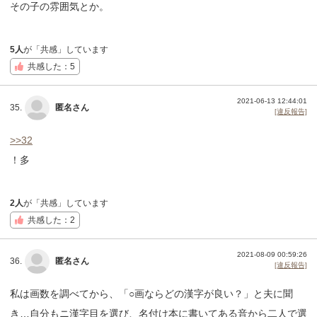
その子の雰囲気とか。
5人
が「共感」しています
共感した：5
2021-06-13 12:44:01
35.
匿名さん
[違反報告]
>>32
！多
2人
が「共感」しています
共感した：2
2021-08-09 00:59:26
36.
匿名さん
[違反報告]
私は画数を調べてから、「○画ならどの漢字が良い？」と夫に聞
き…自分もニ漢字目を選び、名付け本に書いてある音から二人で選