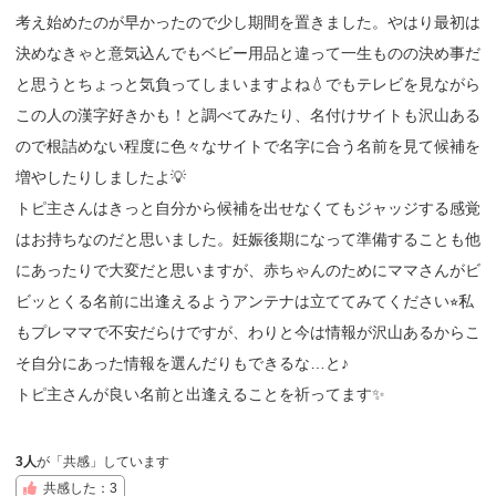
考え始めたのが早かったので少し期間を置きました。やはり最初は
決めなきゃと意気込んでもベビー用品と違って一生ものの決め事だ
と思うとちょっと気負ってしまいますよね💧でもテレビを見ながら
この人の漢字好きかも！と調べてみたり、名付けサイトも沢山ある
ので根詰めない程度に色々なサイトで名字に合う名前を見て候補を
増やしたりしましたよ💡
トピ主さんはきっと自分から候補を出せなくてもジャッジする感覚
はお持ちなのだと思いました。妊娠後期になって準備することも他
にあったりで大変だと思いますが、赤ちゃんのためにママさんがビ
ビッとくる名前に出逢えるようアンテナは立ててみてください⭐︎私
もプレママで不安だらけですが、わりと今は情報が沢山あるからこ
そ自分にあった情報を選んだりもできるな…と♪
トピ主さんが良い名前と出逢えることを祈ってます✨
3人
が「共感」しています
共感した：3