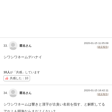
2020-01-15 11:05:09
33.
匿名さん
[違反報告]
シワシワネームデハナイ
10人
が「共感」しています
共感した：10
2020-01-15 16:42:11
34.
匿名さん
[違反報告]
シワシワネームは響きと漢字が古臭い名前を指す、と解釈してる
アケミも明海ならまだよくない？