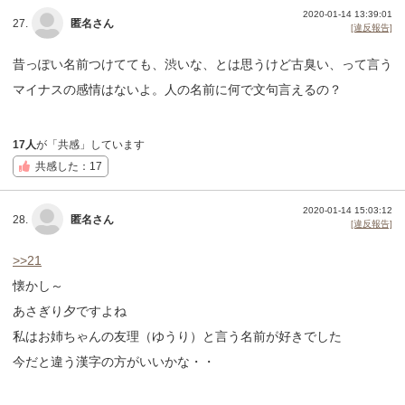
2020-01-14 13:39:01
27.
匿名さん
[違反報告]
昔っぽい名前つけてても、渋いな、とは思うけど古臭い、って言う
マイナスの感情はないよ。人の名前に何で文句言えるの？
17人
が「共感」しています
共感した：17
2020-01-14 15:03:12
28.
匿名さん
[違反報告]
>>21
懐かし～
あさぎり夕ですよね
私はお姉ちゃんの友理（ゆうり）と言う名前が好きでした
今だと違う漢字の方がいいかな・・