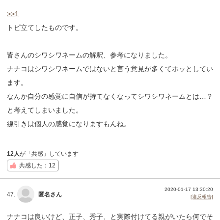
>>1
トピ立てしたものです。
皆さんのシワシワネームの解釈、参考になりました。
ナナコはシワシワネームではないと言う意見が多くてホッとしてい
ます。
なんか自分の感覚に自信が持てなくなってシワシワネームとは…？
と考えてしまいました。
線引きは個人の感覚になりますもんね。
12人
が「共感」しています
共感した：12
2020-01-17 13:30:20
47.
匿名さん
[違反報告]
ナナコは良いけど、正子、秀子、と実際付けてる親がいたら何でそ