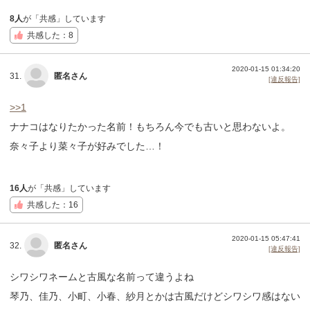
8人
が「共感」しています
共感した：8
2020-01-15 01:34:20
31.
匿名さん
[違反報告]
>>1
ナナコはなりたかった名前！もちろん今でも古いと思わないよ。
奈々子より菜々子が好みでした…！
16人
が「共感」しています
共感した：16
2020-01-15 05:47:41
32.
匿名さん
[違反報告]
シワシワネームと古風な名前って違うよね
琴乃、佳乃、小町、小春、紗月とかは古風だけどシワシワ感はない