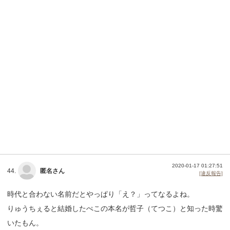
2020-01-17 01:27:51
44.
匿名さん
[違反報告]
時代と合わない名前だとやっぱり「え？」ってなるよね。
りゅうちぇると結婚したぺこの本名が哲子（てつこ）と知った時驚
いたもん。