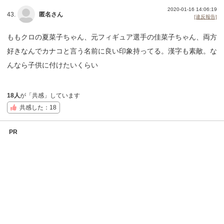
2020-01-16 14:06:19
43.
匿名さん
[違反報告]
ももクロの夏菜子ちゃん、元フィギュア選手の佳菜子ちゃん、両方
好きなんでカナコと言う名前に良い印象持ってる。漢字も素敵。な
んなら子供に付けたいくらい
18人
が「共感」しています
共感した：18
PR