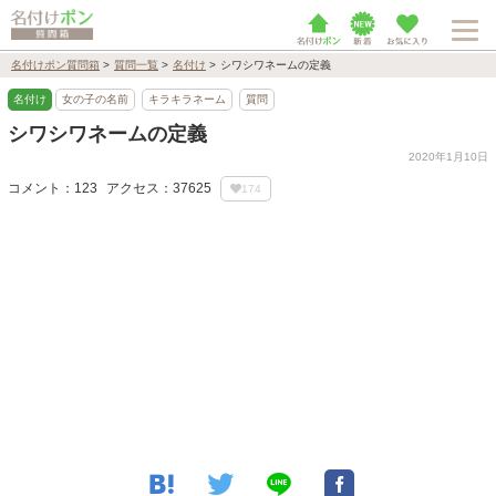
名付けポン質問箱
>
質問一覧
>
名付け
>
シワシワネームの定義
名付け
女の子の名前
キラキラネーム
質問
シワシワネームの定義
2020年1月10日
コメント：123
アクセス：37625
174
Loaded
:
94.69%
/
Unmute