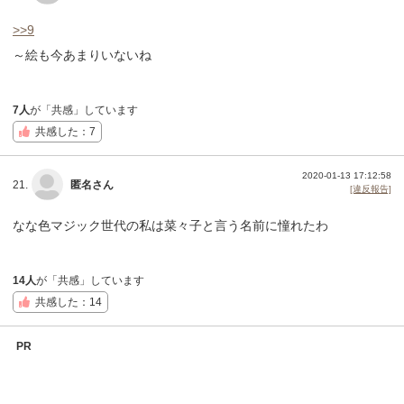
>>9
～絵も今あまりいないね
7人
が「共感」しています
共感した：7
2020-01-13 17:12:58
21.
匿名さん
[違反報告]
なな色マジック世代の私は菜々子と言う名前に憧れたわ
14人
が「共感」しています
共感した：14
PR