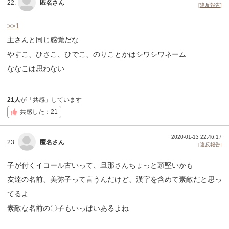
22.
匿名さん
[違反報告]
>>1
主さんと同じ感覚だな
やすこ、ひさこ、ひでこ、のりことかはシワシワネーム
ななこは思わない
21人
が「共感」しています
共感した：21
2020-01-13 22:46:17
23.
匿名さん
[違反報告]
子が付くイコール古いって、旦那さんちょっと頭堅いかも
友達の名前、美弥子って言うんだけど、漢字を含めて素敵だと思っ
てるよ
素敵な名前の〇子もいっぱいあるよね