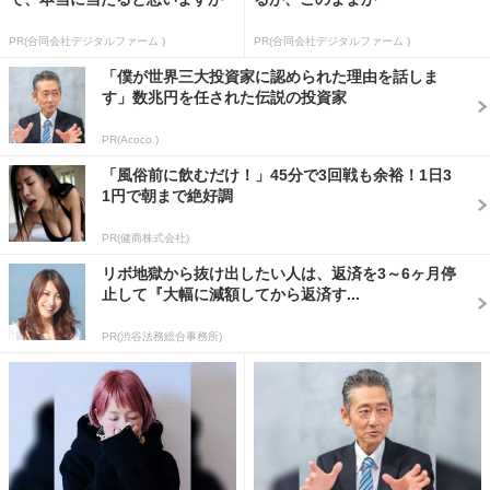
PR(合同会社デジタルファーム )
PR(合同会社デジタルファーム )
「僕が世界三大投資家に認められた理由を話しま
す」数兆円を任された伝説の投資家
PR(Acoco.)
「風俗前に飲むだけ！」45分で3回戦も余裕！1日3
1円で朝まで絶好調
PR(健商株式会社)
リボ地獄から抜け出したい人は、返済を3～6ヶ月停
止して『大幅に減額してから返済す...
PR(渋谷法務総合事務所)