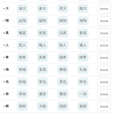
湊大
蒼大
理大
陽大
～大
more
結翔
陽翔
晴翔
海翔
～翔
more
颯真
悠真
涼真
蒼真
～真
more
悠人
颯人
陸人
健人
～人
more
悠希
真希
陽希
晴季
～希
more
智哉
直哉
爽哉
礼哉
～哉
more
拓哉
苳也
星也
柊也
～也
more
恭弥
優弥
雅弥
一弥
～弥
more
智樹
大樹
琉樹
龍樹
～樹
more