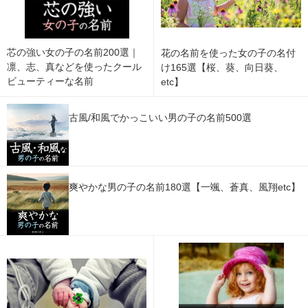
芯の強い女の子の名前200選｜
花の名前を使った女の子の名付
凛、志、真などを使ったクール
け165選【桜、葵、向日葵、
ビューティーな名前
etc】
古風/和風でかっこいい男の子の名前500選
爽やかな男の子の名前180選【一颯、蒼真、風翔etc】