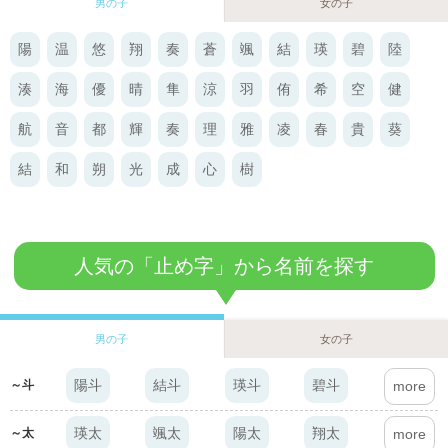
男の子
女の子
陽
温
悠
翔
奏
蒼
颯
結
瑛
碧
陸
湊
海
優
晴
隼
涼
羽
侑
希
空
健
航
音
都
輝
奏
理
雅
凌
春
貴
葵
結
和
朔
光
成
心
樹
結
菜
奈
陽
葵
咲
美
愛
莉
月
心
華
花
桜
彩
羽
紗
夏
杏
茉
優
芽
柚
梨
人気の「止め字」から名前を探す
唯
葉
凛
凜
那
沙
春
梨
海
詩
紬
柚
琴
楓
真
鈴
怜
澪
夢
蘭
帆
悠
男の子
女の子
陽斗
結斗
瑛斗
碧斗
～斗
more
瑛太
颯太
陽太
翔太
～太
more