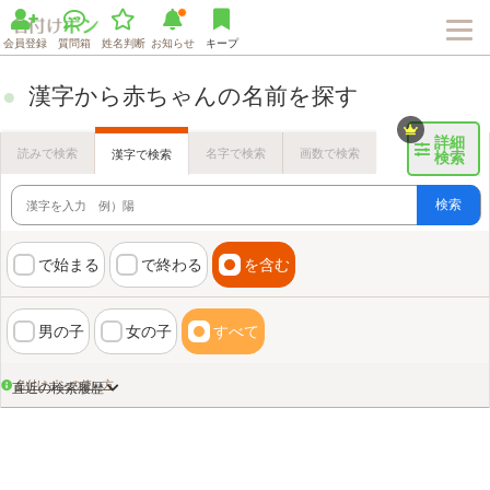
会員登録
質問箱
姓名判断
お知らせ
キープ
漢字から赤ちゃんの名前を探す
詳細
読みで検索
名字で検索
画数で検索
漢字で検索
検索
検索
で始まる
で終わる
を含む
男の子
女の子
すべて
名付けポンの使い方
直近の検索履歴
Loaded
:
72.06%
/
Unmute