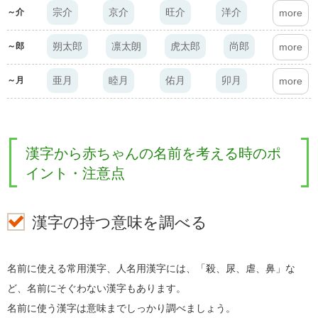
宗介
京介
旺介
洋介
～介
more
朔太郎
凛太朗
虎太郎
尚郎
～郎
more
亜月
睦月
佑月
卯月
～月
more
結菜
陽菜
愛菜
紗菜
more
漢字から赤ちゃんの名前を考える時のポ
香梨奈
栞奈
茉莉奈
咲奈
more
イント・注意点
一花
百花
桃花
寿々花
more
漢字の持つ意味を調べる
結月
美月
菜月
柚月
more
美結
心結
芽結
愛結
more
名前に使える常用漢字、人名用漢字には、「殺、尿、虐、鼻」な
ど、名前にそぐわない漢字もあります。
咲希
柚希
充希
瑞希
more
名前に使う漢字は意味までしっかり調べましょう。