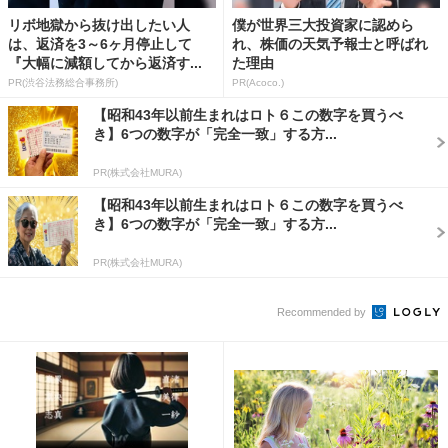
リボ地獄から抜け出したい人
僕が世界三大投資家に認めら
は、返済を3～6ヶ月停止して
れ、株価の天気予報士と呼ばれ
『大幅に減額してから返済す...
た理由
PR(渋谷法務総合事務所)
PR(Acoco.)
【昭和43年以前生まれはロト６この数字を買うべ
き】6つの数字が「完全一致」する方...
PR(株式会社MURA)
【昭和43年以前生まれはロト６この数字を買うべ
き】6つの数字が「完全一致」する方...
PR(株式会社MURA)
Recommended by