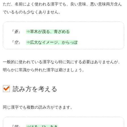
琴葉
彩葉
結葉
一葉
more
ただ、名前によく使われる漢字でも、良い意味、悪い意味両方含ん
でいるものも少なくありません。
綾乃
春乃
柚乃
陽菜乃
more
琴音
花音
亜香音
鈴音
more
『
蒼
』
⇒草木が茂る、青ざめる
『
空
』
⇒広大なイメージ、からっぽ
莉央
菜央
麻央
伊央
more
莉緒
奈々緒
珠緒
美緒
more
一般的に使われている漢字なら特に気にする必要はありませんが、
明らかに常識から外れた漢字は避けましょう。
結心
彩心
美心
真心
more
読み方を考える
同じ漢字でも複数の読み方ができます。
『
陽
』
⇒はる、ひ、あき