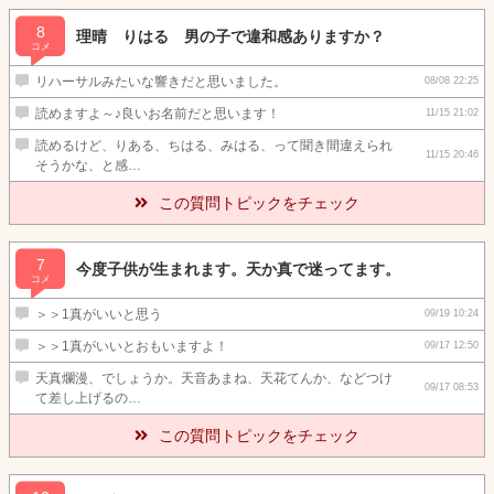
8
理晴 りはる 男の子で違和感ありますか？
コメ
リハーサルみたいな響きだと思いました。
08/08 22:25
読めますよ～♪良いお名前だと思います！
11/15 21:02
読めるけど、りある、ちはる、みはる、って聞き間違えられ
11/15 20:46
そうかな、と感…
この質問トピックをチェック
7
今度子供が生まれます。天か真で迷ってます。
コメ
＞＞1真がいいと思う
09/19 10:24
＞＞1真がいいとおもいますよ！
09/17 12:50
天真爛漫、でしょうか。天音あまね、天花てんか、などつけ
09/17 08:53
て差し上げるの…
この質問トピックをチェック