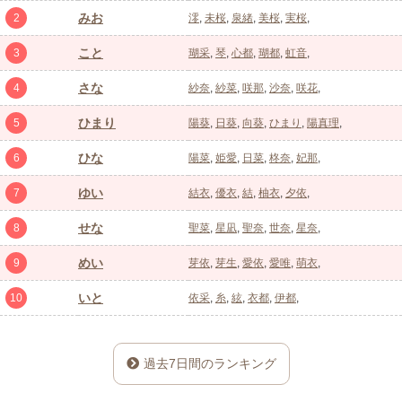
みお
2
澪
未桜
泉緒
美桜
実桜
こと
3
瑚采
琴
心都
瑚都
虹音
さな
4
紗奈
紗菜
咲那
沙奈
咲花
ひまり
5
陽葵
日葵
向葵
ひまり
陽真理
ひな
6
陽菜
姫愛
日菜
柊奈
妃那
ゆい
7
結衣
優衣
結
柚衣
夕依
せな
8
聖菜
星凪
聖奈
世奈
星奈
めい
9
芽依
芽生
愛依
愛唯
萌衣
いと
10
依采
糸
絃
衣都
伊都
過去7日間のランキング