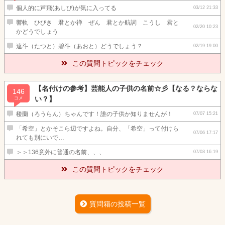
個人的に芦飛(あしび)が気に入ってる
03/12 21:33
響軌 ひびき 君とか禅 ぜん 君とか航詞 こうし 君と
02/20 10:23
かどうでしょう
達斗（たつと）碧斗（あおと）どうでしょう？
02/19 19:00
この質問トピックをチェック
【名付けの参考】芸能人の子供の名前☆彡【なる？ならな
146
い？】
コメ
楼蘭（ろうらん）ちゃんです！誰の子供か知りませんが！
07/07 15:21
「希空」とかそこら辺ですよね。自分、「希空」って付けら
07/06 17:17
れても別にいで…
＞＞136意外に普通の名前、、、
07/03 16:19
この質問トピックをチェック
質問箱の投稿一覧