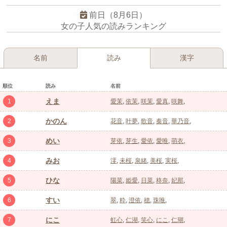
前日（8月6日）
女の子人気の読みランキング
名前
読み
漢字
順位
読み
名前
えま
1
愛茉
依茉
咲茉
愛真
咲舞
かのん
2
花音
叶夢
歌音
奏音
華乃音
めい
3
芽依
芽生
愛依
愛唯
萌衣
みお
4
澪
未桜
泉緒
美桜
実桜
ひな
5
陽菜
姫愛
日菜
柊奈
妃那
すい
6
翠
粋
澄依
穂
珠唯
にこ
7
虹心
仁湖
笑心
にこ
仁瑚