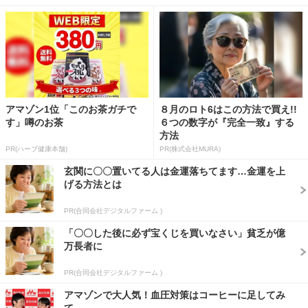
アマゾン1位「このお茶ガチで
８月のロト6はこの方法で買え!!
す」噂のお茶
６つの数字が『完全一致』する
方法
PR(ハーブ健康本舗)
PR(株式会社MURA)
玄関に〇〇置いてる人は金運落ちてます…金運を上
げる方法とは
PR(合同会社デジタルファーム )
「〇〇した後に必ず宝くじを買いなさい」貧乏が億
万長者に
PR(合同会社デジタルファーム )
アマゾンで大人気！血圧対策はコーヒーに足してみ
て