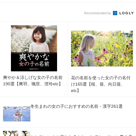
Recommended by
爽やか＆涼しげな女の子の名前
花の名前を使った女の子の名付
190選【爽羽、颯世、澄玲etc】
け165選【桜、葵、向日葵、
etc】
冬生まれの女の子におすすめの名前・漢字261選