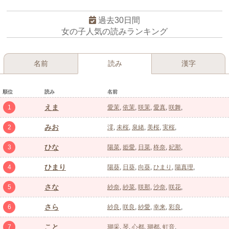
過去30日間
女の子人気の読みランキング
名前
読み
漢字
順位
読み
名前
えま
1
愛茉
依茉
咲茉
愛真
咲舞
みお
2
澪
未桜
泉緒
美桜
実桜
ひな
3
陽菜
姫愛
日菜
柊奈
妃那
ひまり
4
陽葵
日葵
向葵
ひまり
陽真理
さな
5
紗奈
紗菜
咲那
沙奈
咲花
さら
6
紗良
咲良
紗愛
幸来
彩良
こと
7
瑚采
琴
心都
瑚都
虹音