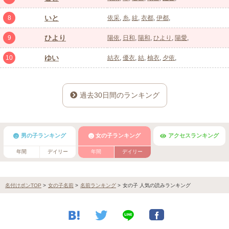
いと
8
依采
糸
絃
衣都
伊都
ひより
9
陽依
日和
陽和
ひより
陽愛
ゆい
10
結衣
優衣
結
柚衣
夕依
過去30日間のランキング
男の子ランキング
女の子ランキング
アクセスランキング
年間
デイリー
年間
デイリー
名付けポンTOP
>
女の子名前
>
名前ランキング
>
女の子 人気の読みランキング