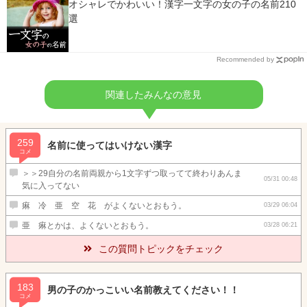
オシャレでかわいい！漢字一文字の女の子の名前210
選
Recommended by
関連したみんなの意見
259
名前に使ってはいけない漢字
コメ
＞＞29自分の名前両親から1文字ずつ取ってて終わりあんま
05/31 00:48
気に入ってない
痳 冷 亜 空 花 がよくないとおもう。
03/29 06:04
亜 痳とかは、よくないとおもう。
03/28 06:21
この質問トピックをチェック
183
男の子のかっこいい名前教えてください！！
コメ