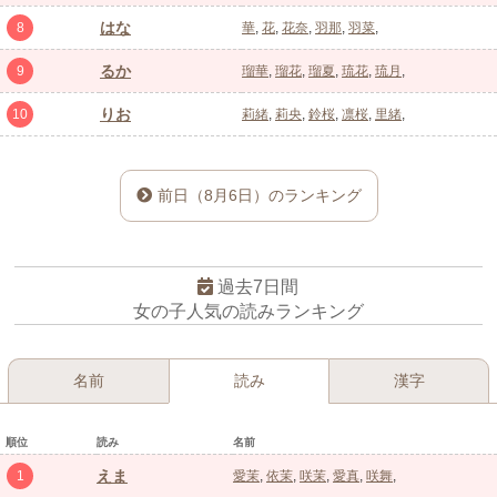
はな
8
華
花
花奈
羽那
羽菜
るか
9
瑠華
瑠花
瑠夏
琉花
琉月
りお
10
莉緒
莉央
鈴桜
凛桜
里緒
前日（8月6日）のランキング
過去7日間
女の子人気の読みランキング
名前
読み
漢字
順位
読み
名前
えま
1
愛茉
依茉
咲茉
愛真
咲舞