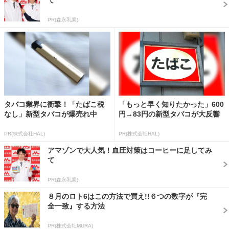
PR(森永乳業)
タバコ業界に衝撃！「たばこ税
「もっと早く知りたかった」600
なし」新型タバコが爆売れ中
円→83円の新型タバコが大反響
PR(株式会社HAL)
PR(株式会社HAL)
アマゾンで大人気！血圧対策はコーヒーに足してみ
て
PR(森永乳業)
８月のロト6はこの方法で買え!!６つの数字が『完
全一致』する方法
PR(株式会社MURA)