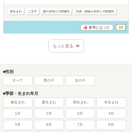
秋生まれ
二文字
親の名前との関連性
兄弟、姉妹の名前との関連性
参考になった
10
もっと見る
性別
すべて
男の子
女の子
季節・生まれ年月
春生まれ
夏生まれ
秋生まれ
冬生まれ
1月
2月
3月
4月
5月
6月
7月
8月