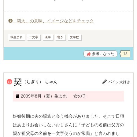
至りました。
中性的な優しい雰囲気の名前にしたかったため、女の子の
「莉大」の意味、イメージなどをチェック
名前でよく使われる「莉」と男らしさのある「大」を組み
合わせました。
秋生まれ
二文字
漢字
響き
文字数
周囲に何か意見されることもなく、すぐに「莉大」に決ま
りました。
参考になった
18
生まれてきてお顔を見た時も、あぁ莉大くんだ！と思いま
した。
契
（ちぎり） ちゃん
パイン大好き
2009年8月（夏）生まれ
女の子
妊娠後期に夫の親族と会う機会がありました。そこで日頃
はあまりお会いしないおじさんに「子どもの名前は父方の
親か祖父母の名前を一文字使うのが常識」と言われまし