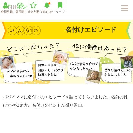
会員登録
質問箱
姓名判断
お知らせ
キープ
名付けエピソード
パパ／ママに名付けのエピソードを語ってもらいました。名前の付
け方や決め方、名付けのヒントが盛り沢山。
Loaded
:
76.58%
/
Unmute