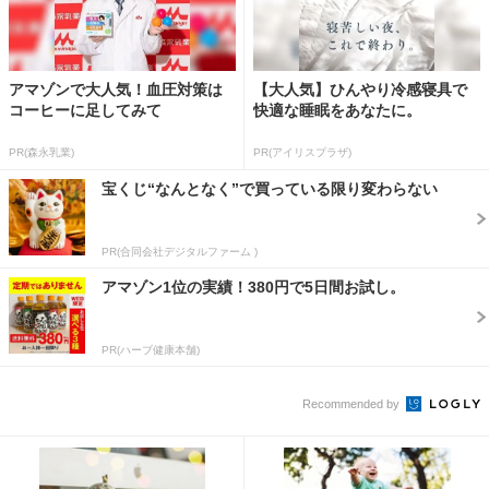
アマゾンで大人気！血圧対策は
【大人気】ひんやり冷感寝具で
コーヒーに足してみて
快適な睡眠をあなたに。
PR(森永乳業)
PR(アイリスプラザ)
宝くじ“なんとなく”で買っている限り変わらない
PR(合同会社デジタルファーム )
アマゾン1位の実績！380円で5日間お試し。
PR(ハーブ健康本舗)
Recommended by