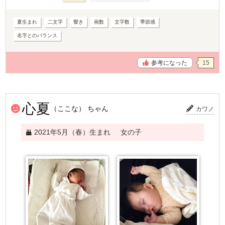
夏生まれ
二文字
響き
画数
文字数
季節感
名字とのバランス
参考になった
15
心夏
（ここな） ちゃん
カワノ
2021年5月（春）生まれ
女の子