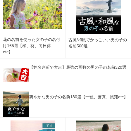
花の名前を使った女の子の名付
古風/和風でかっこいい男の子の
け165選【桜、葵、向日葵、
名前500選
etc】
【姓名判断で大吉】最強の画数の男の子の名前320選
爽やかな男の子の名前180選【一颯、蒼真、風翔etc】