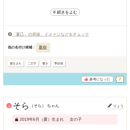
き」に辿り着きました。漢字は「夏」はすぐに決まったの
ですが、2文字目をどうするか悩みました。本屋さんで名
付けの本を見たり、ネットで調べたりしました。最終的に
「夏樹」と「夏己」に絞られたのですが、「夏樹」は画数
「夏己」の意味、イメージなどをチェック
が多くて将来可愛そうだという話になり、「夏己」に決ま
りました。画数は決まったあとで一応ネットで調べまし
夏樹
他の名付け候補
た。己を強く持って生きていってほしいという意味が込め
られています。大体出産の2ヶ月前くらいに決まったと思
夏生まれ
二文字
響き
季節感
います。両親には命名紙を買って生まれたその日にお披露
目しました。
参考になった
7
そら
（そら） ちゃん
りょう
2019年6月（夏）生まれ
女の子