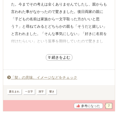
た。今までその考えは全くありませんでしたし、親からも
言われた事がなかったので驚きました。後日両家の親に
「子どもの名前は家族から一文字取った方がいいと思
う？」と尋ねてみるとどちらかの親も「そうだと嬉しい」
と言われました。「そんな事気にしない」「好きに名前を
付けたらいい」という返事を期待していたので驚きまし
た。夫と話し合い「どちらの名前も使わない」「私たち夫
婦だけで決める」事にしました。でも、その親戚のおじさ
んとの会話がなければ親の気持ちに気づいていなかったと
思うので出産前に話す機会ができて良かったと思いまし
「契」の意味、イメージなどをチェック
た。
夏生まれ
一文字
漢字
響き
参考になった
7