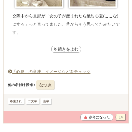
交際中から旦那が「女の子が産まれたら絶対心夏(ここな)
にする」っと言ってました。昔からそう思ってたみたいで
す。
夏と海が好きな旦那なのでどうしても「夏」と言う漢字を
入れたかったみたいです。ここなと言う読みもココナッツ
みたいで南国っぽいのが良かったらしいです。
「心夏」の意味、イメージなどをチェック
実際産まれたのは5月なので夏ではないのですが、9月の
頭に妊娠が分かったので「夏にママのお腹に来てくれたか
なつき
他の名付け候補
ら」と無理やりな理由を後付けしました。
春生まれ
二文字
漢字
名付けの決定権は最初から私にはありませんでしたが、私
も娘の名前をとても気にいってます。
参考になった
14