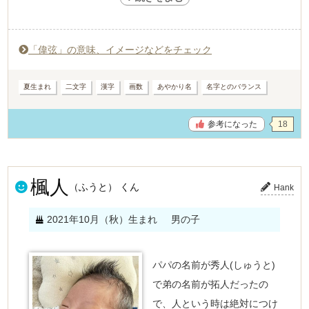
漢字は私がネットや本などで調べて
画数と意味とカッコ良さで選びました。
「偉弦」の意味、イメージなどをチェック
親族には画数が多いとブーイングでしたが名字が簡単なの
で
夏生まれ
二文字
漢字
画数
あやかり名
名字とのバランス
譲らなかったです。
参考になった
18
なかなかいない呼び名と漢字なので読んでもらえることが
少ないですが、母としては気に入っています。(笑)
楓人
その後羽生結弦くんのおかげで
（ふうと） くん
Hank
読み方が浸透してきたので良かったです!!
2021年10月（秋）生まれ
男の子
ただ、音だけ聞くと「ゆづる」くん??と言われますね(笑)
パパの名前が秀人(しゅうと)
で弟の名前が拓人だったの
で、人という時は絶対につけ