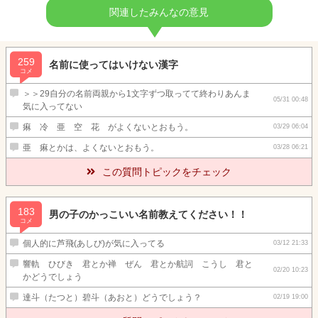
関連したみんなの意見
259
名前に使ってはいけない漢字
コメ
＞＞29自分の名前両親から1文字ずつ取ってて終わりあんま
05/31 00:48
気に入ってない
痳 冷 亜 空 花 がよくないとおもう。
03/29 06:04
亜 痳とかは、よくないとおもう。
03/28 06:21
この質問トピックをチェック
183
男の子のかっこいい名前教えてください！！
コメ
個人的に芦飛(あしび)が気に入ってる
03/12 21:33
響軌 ひびき 君とか禅 ぜん 君とか航詞 こうし 君と
02/20 10:23
かどうでしょう
達斗（たつと）碧斗（あおと）どうでしょう？
02/19 19:00