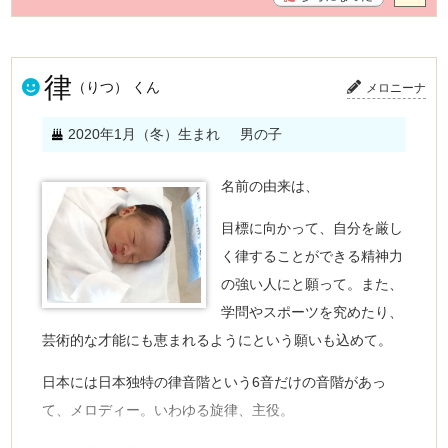
律
（りつ） くん
メロニーナ
2020年1月（冬）生まれ
男の子
名前の由来は、
目標に向かって、自分を厳し
く律することができる精神力
の強い人にと願って。また、
学問やスポーツを究めたり、
芸術的な才能にも恵まれるようにという願いも込めて。
日本には日本独特の律音階という6音だけの音階があっ
て、メロディー。いわゆる旋律、主役。