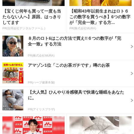
【宝くじ何年も買って一度も当
【昭和43年以前生まれはロト６
たらない人へ】原因、はっきり
この数字を買うべき】6つの数字
してます
が「完全一致」する方...
PR(合同会社デジタルファーム )
PR(株式会社MURA)
８月のロト6はこの方法で買え!!６つの数字が『完
全一致』する方法
PR(株式会社MURA)
アマゾン1位「このお茶ガチです」噂のお茶
PR(ハーブ健康本舗)
【大人気】ひんやり冷感寝具で快適な睡眠をあなた
に。
PR(アイリスプラザ)