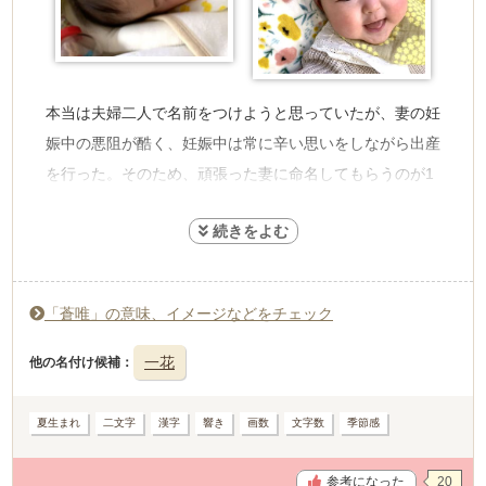
本当は夫婦二人で名前をつけようと思っていたが、妻の妊
娠中の悪阻が酷く、妊娠中は常に辛い思いをしながら出産
を行った。そのため、頑張った妻に命名してもらうのが1
番いいのではないかと考え思い、名前を決定し、そこから
2人でどのような漢字にするかを画数などを見ながら検討
した。夏に逞しく生きている、自然の草木のように地に足
つけて1歩1歩自分の人生を歩み、唯一無二の娘に育って
「蒼唯」の意味、イメージなどをチェック
欲しいという願いを込めて蒼唯という名前にした。
一花
他の名付け候補
夏生まれ
二文字
漢字
響き
画数
文字数
季節感
参考になった
20