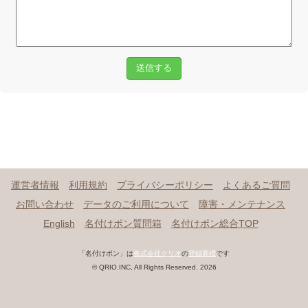
送信する
運営者情報
利用規約
プライバシーポリシー
よくあるご質問
お問い合わせ
データのご利用について
障害・メンテナンス
English
名付けポン質問箱
名付けポン総合TOP
「名付けポン」は
株式会社クリオ
の
登録商標
です
© QRIO.INC, All Rights Reserved. 2026