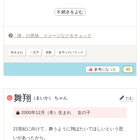
という願いを込めて
律 りつ
画数は苗字まで入れて31画。
「律」の意味、イメージなどをチェック
両親共に名前が31画、31画は江戸時代名前に31画をつけ
るのが1番良いとされていたため、画数にもこだわりまし
冬生まれ
一文字
画数
名字とのバランス
た。
参考になった
40
舞翔
（まいか） ちゃん
たむ
2000年12月（冬）生まれ
女の子
21世紀に向けて、舞うように翔ばたいてほしいという思
いがあったから。