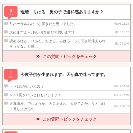
8
理晴 りはる 男の子で違和感ありますか？
コメ
リハーサルみたいな響きだと思いました。
08/08 22:25
読めますよ～♪良いお名前だと思います！
11/15 21:02
読めるけど、りある、ちはる、みはる、って聞き間違えられ
11/15 20:46
そうかな、と感…
この質問トピックをチェック
7
今度子供が生まれます。天か真で迷ってます。
コメ
＞＞1真がいいと思う
09/19 10:24
＞＞1真がいいとおもいますよ！
09/17 12:50
天真爛漫、でしょうか。天音あまね、天花てんか、などつけ
09/17 08:53
て差し上げるの…
この質問トピックをチェック