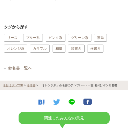
タグから探す
リース
ブルー系
ピンク系
グリーン系
紫系
オレンジ系
カラフル
和風
縦書き
横書き
←
命名書一覧へ
名付けポンTOP
>
命名書
>
「オレンジ系」命名書のテンプレート一覧 名付けポン命名書
関連したみんなの意見