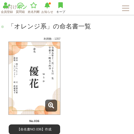
会員登録
質問箱
姓名判断
お知らせ
キープ
「オレンジ系」の命名書一覧
利用数：1357
No.036
【命名書NO.036】作成