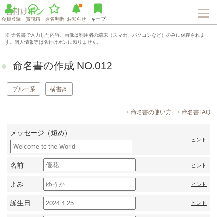
会員登録
質問箱
姓名判断
お知らせ
キープ
※ 命名書で入力した内容、画像は利用者の端末（スマホ、パソコンなど）のみに保存されま
す。個人情報等は名付けポンに残りません。
命名書の作成 NO.012
ブルー系
横書き
命名書の使い方
命名書FAQ
メッセージ（短め）
ヒント
名前
ヒント
よみ
ヒント
誕生日
ヒント