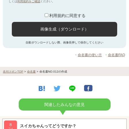
しくは
利用規約をご確認
ください。
利用規約に同意する
画像生成（ダウンロード）
自動ダウンロードしない際、画像長押しで保存してください
命名書の使い方
命名書FAQ
名付けポンTOP
>
命名書
>
命名書NO.012の作成
関連したみんなの意見
8
スイカちゃんってどうですか？
コメ