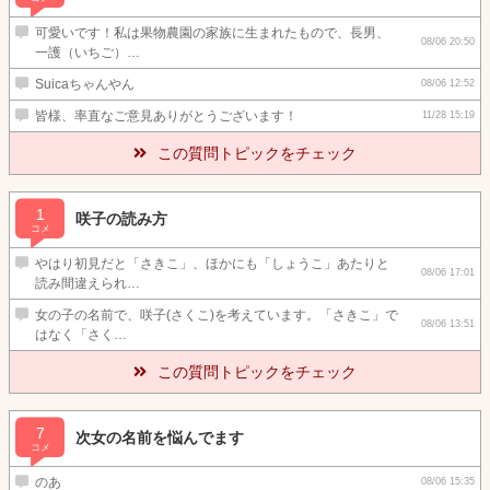
可愛いです！私は果物農園の家族に生まれたもので、長男、
08/06 20:50
一護（いちご）…
Suicaちゃんやん
08/06 12:52
皆様、率直なご意見ありがとうございます！
11/28 15:19
この質問トピックをチェック
1
咲子の読み方
コメ
やはり初見だと「さきこ」、ほかにも「しょうこ」あたりと
08/06 17:01
読み間違えられ…
女の子の名前で、咲子(さくこ)を考えています。「さきこ」で
08/06 13:51
はなく「さく…
この質問トピックをチェック
7
次女の名前を悩んでます
コメ
のあ
08/06 15:35