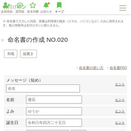
会員登録
質問箱
姓名判断
お知らせ
キープ
※ 命名書で入力した内容、画像は利用者の端末（スマホ、パソコンなど）のみに保存されま
す。個人情報等は名付けポンに残りません。
命名書の作成 NO.020
和風
縦書き
命名書の使い方
命名書FAQ
メッセージ（短め）
ヒント
名前
ヒント
よみ
ヒント
誕生日
ヒント