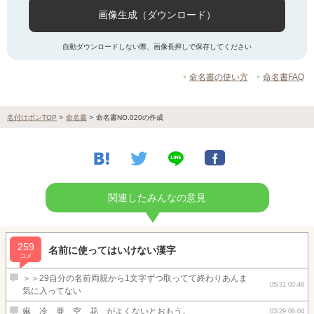
画像生成（ダウンロード）
自動ダウンロードしない際、画像長押しで保存してください
命名書の使い方
命名書FAQ
名付けポンTOP
>
命名書
>
命名書NO.020の作成
関連したみんなの意見
259
名前に使ってはいけない漢字
コメ
＞＞29自分の名前両親から1文字ずつ取ってて終わりあんま
05/31 00:48
気に入ってない
痳 冷 亜 空 花 がよくないとおもう。
03/29 06:04