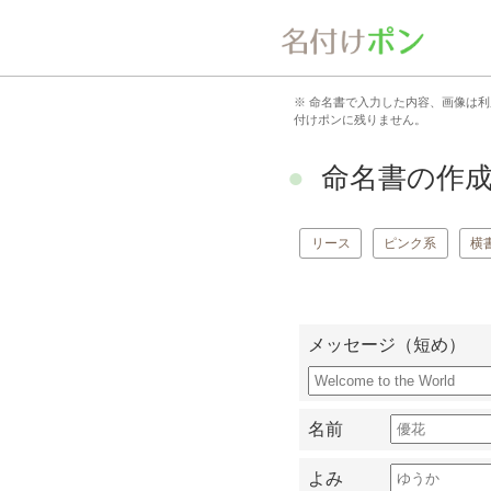
※ 命名書で入力した内容、画像は
付けポンに残りません。
命名書の作成 
リース
ピンク系
横
メッセージ（短め）
名前
よみ