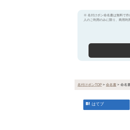
※ 名付けポン命名書は無料で作
人のご利用のみに限り、商用利
名付けポンTOP
>
命名書
>
命名書
はてブ