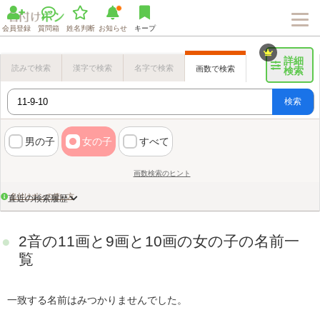
会員登録
質問箱
姓名判断
お知らせ
キープ
詳細
読みで検索
漢字で検索
名字で検索
画数で検索
検索
検索
男の子
女の子
すべて
画数検索のヒント
名付けポンの使い方
直近の検索履歴
2音の11画と9画と10画の女の子の名前一
覧
一致する名前はみつかりませんでした。