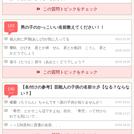
この質問トピックをチェック
183
男の子のかっこいい名前教えてください！！
コメ
個人的に芦飛(あしび)が気に入ってる
03/12 21:33
響軌 ひびき 君とか禅 ぜん 君とか航詞 こうし 君と
02/20 10:23
かどうでしょう
達斗（たつと）碧斗（あおと）どうでしょう？
02/19 19:00
この質問トピックをチェック
【名付けの参考】芸能人の子供の名前☆彡【なる？ならな
146
い？】
コメ
楼蘭（ろうらん）ちゃんです！誰の子供か知りませんが！
07/07 15:21
「希空」とかそこら辺ですよね。自分、「希空」って付けら
07/06 17:17
れても別にいで…
＞＞136意外に普通の名前、、、
07/03 16:19