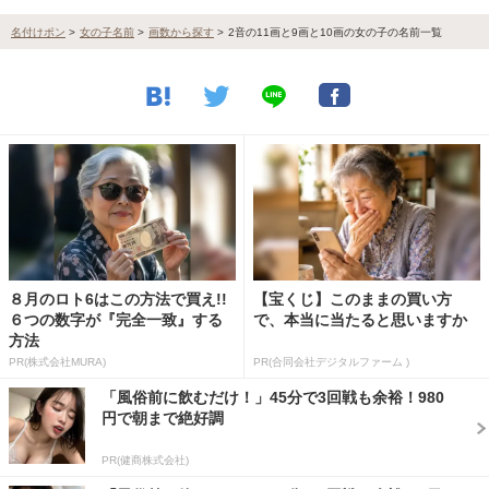
名付けポン
>
女の子名前
>
画数から探す
>
2音の11画と9画と10画の女の子の名前一覧
８月のロト6はこの方法で買え!!
【宝くじ】このままの買い方
６つの数字が『完全一致』する
で、本当に当たると思いますか
方法
PR(株式会社MURA)
PR(合同会社デジタルファーム )
「風俗前に飲むだけ！」45分で3回戦も余裕！980
円で朝まで絶好調
PR(健商株式会社)