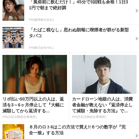
「風俗前に飲むだけ！」45分で3回戦も余裕！1日3
1円で朝まで絶好調
PR(健商株式会社)
「たばこ税なし」思わぬ朗報に喫煙者が群がる新型
タバコ
PR(株式会社HAL)
リボ払い50万円以上の人は、返
カードローン地獄の人は、消費
済を3～6ヶ月停止して『大幅に
者金融が教えない『返済停止し
減額してから返済する...
て減額・免除する方法』で...
PR(渋谷法務総合事務所)
PR(渋谷法務総合事務所)
８月のロト6はこの方法で買え!!６つの数字が『完
全一致』する方法