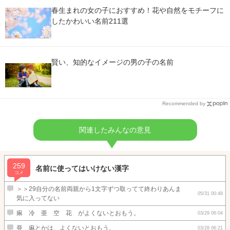
春生まれの女の子におすすめ！花や自然をモチーフに
したかわいい名前211選
賢い、知的なイメージの男の子の名前
Recommended by
関連したみんなの意見
259
名前に使ってはいけない漢字
コメ
＞＞29自分の名前両親から1文字ずつ取ってて終わりあんま
05/31 00:48
気に入ってない
痳 冷 亜 空 花 がよくないとおもう。
03/29 06:04
亜 痳とかは、よくないとおもう。
03/28 06:21