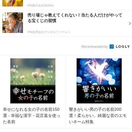
PR(株式会社MURA)
売り場じゃ教えてくれない！当たる人だけがやって
る宝くじの習慣
PR(合同会社デジタルファーム )
Recommended by
幸せになれる女の子の名前150
響きがいい男の子の名前200
選 - 幸福な漢字・花言葉を使っ
選！柔らかい、綺麗な音のエモ
た名前
いネーム特集