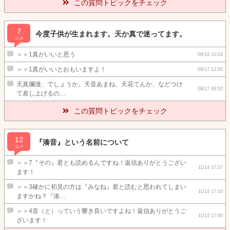
この質問トピックをチェック
7
今度子供が生まれます。天か真で迷ってます。
コメ
＞＞1真がいいと思う
09/19 10:24
＞＞1真がいいとおもいますよ！
09/17 12:50
天真爛漫、でしょうか。天音あまね、天花てんか、などつけ
09/17 08:53
て差し上げるの…
この質問トピックをチェック
12
『湊音』という名前について
コメ
＞＞7『その』君とも読めるんですね！返信ありがとうござい
11/14 17:27
ます！
＞＞3確かに初見の方は『みなね』君と読むと思われてしまい
11/14 17:10
ますかね？『湊…
＞＞4音（と）っていう響き良いですよね！返信ありがとうご
11/14 17:00
ざいます！