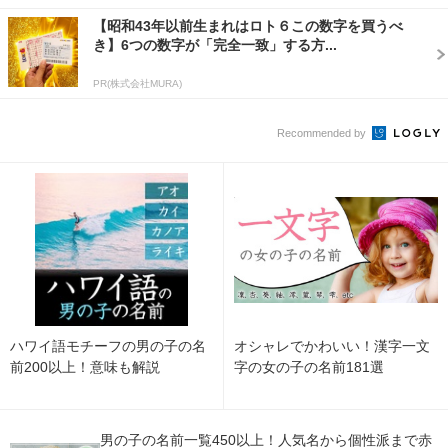
【昭和43年以前生まれはロト６この数字を買うべ
き】6つの数字が「完全一致」する方...
PR(株式会社MURA)
Recommended by
ハワイ語モチーフの男の子の名
オシャレでかわいい！漢字一文
前200以上！意味も解説
字の女の子の名前181選
男の子の名前一覧450以上！人気名から個性派まで赤