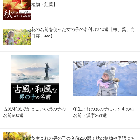
植物・紅葉】
花の名前を使った女の子の名付け240選【桜、葵、向
日葵、etc】
古風/和風でかっこいい男の子の
冬生まれの女の子におすすめの
名前500選
名前・漢字261選
秋生まれの男の子の名前250選！秋の植物や季語にち