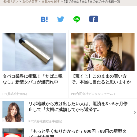
名付けポン
>
女の子名前
>
画数から探す
>
2音の6画と7画と7画の女の子の名前一覧
タバコ業界に衝撃！「たばこ税
【宝くじ】このままの買い方
なし」新型タバコが爆売れ中
で、本当に当たると思いますか
PR(株式会社HAL)
PR(合同会社デジタルファーム )
リボ地獄から抜け出したい人は、返済を3～6ヶ月停
止して『大幅に減額してから返済す...
PR(渋谷法務総合事務所)
「もっと早く知りたかった」600円→83円の新型タ