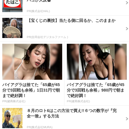
バコが大反響
PR(株式会社HAL)
【宝くじの裏技】当たる側に回るか、このままか
PR(合同会社デジタルファーム )
バイアグラは捨てた「65歳が45
バイアグラは捨てた「65歳が45
分で3回戦も余裕」1日31円で朝
分で3回戦も余裕」980円で朝ま
まで絶好調！
で絶好調！
PR(健商株式会社)
PR(健商株式会社)
８月のロト6はこの方法で買え!!６つの数字が『完
全一致』する方法
PR(株式会社MURA)