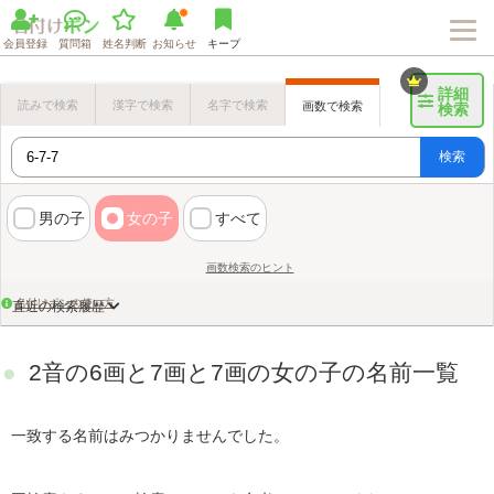
会員登録
質問箱
姓名判断
お知らせ
キープ
詳細
読みで検索
漢字で検索
名字で検索
画数で検索
検索
検索
男の子
女の子
すべて
画数検索のヒント
名付けポンの使い方
直近の検索履歴
2音の6画と7画と7画の女の子の名前一覧
一致する名前はみつかりませんでした。