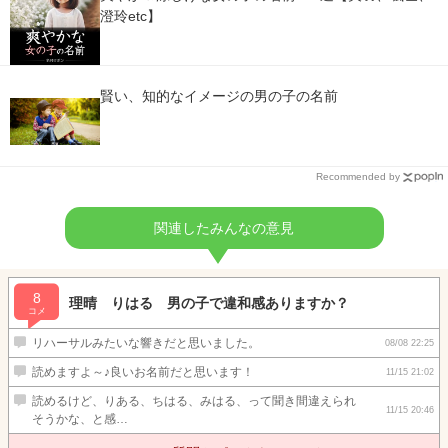
澄玲etc】
賢い、知的なイメージの男の子の名前
Recommended by
関連したみんなの意見
8
理晴 りはる 男の子で違和感ありますか？
コメ
リハーサルみたいな響きだと思いました。
08/08 22:25
読めますよ～♪良いお名前だと思います！
11/15 21:02
読めるけど、りある、ちはる、みはる、って聞き間違えられ
11/15 20:46
そうかな、と感…