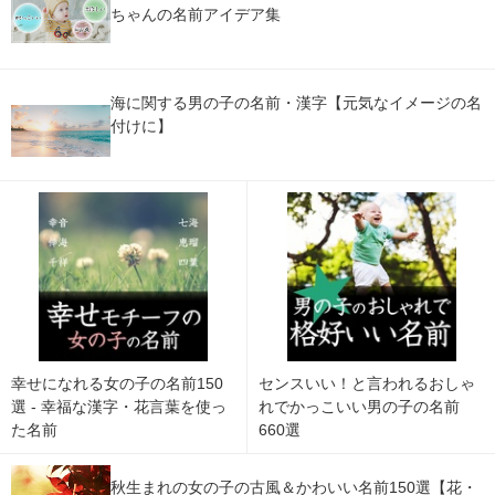
ちゃんの名前アイデア集
海に関する男の子の名前・漢字【元気なイメージの名
付けに】
幸せになれる女の子の名前150
センスいい！と言われるおしゃ
選 - 幸福な漢字・花言葉を使っ
れでかっこいい男の子の名前
た名前
660選
秋生まれの女の子の古風＆かわいい名前150選【花・