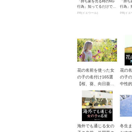
「持ち家を売る時のNG
「持ち
行為」知ってるだけで得
行為」
する事とは
する事
PR(イエウール)
PR(イエ
花の名前を使った女
花の
の子の名付け165選
の子の
【桜、葵、向日葵、
中性
etc】
一文
海外でも通じる女の
冬生