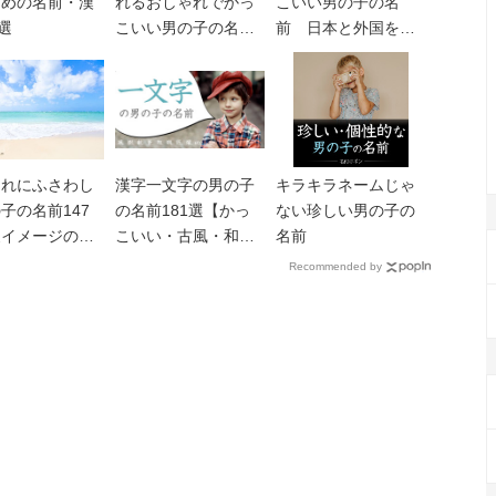
すめの名前・漢
れるおしゃれでかっ
こいい男の子の名
1選
こいい男の子の名前
前 日本と外国をつ
660選
なぐグローバルネー
ム
まれにふさわし
漢字一文字の男の子
キラキラネームじゃ
子の名前147
の名前181選【かっ
ない珍しい男の子の
夏イメージのか
こいい・古風・和風
名前
い&おしゃれな
など】
Recommended by
け