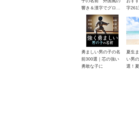
子の名前 外国風の
おす
響き＆漢字でグロー
字26
バルな名付け
勇ましい男の子の名
夏生
前300選｜芯の強い
い男の
勇敢な子に
選！
っこい
名付