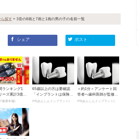
から探す
>
3音の8画と7画と1画の男の子の名前一覧
シェア
ポスト
間ランキング1
65歳以上の方は要確認
＜約1分＞アンケート回
リーズ累計3億包
「インプラントは保険適
答者へ歯科医師が監修し
キリ茶。380円で
用か？」あなたに沿った
たガイドブックをプレゼ
ブ健康本舗)
PR(あんしんインプラント)
PR(あんしんインプラント)
治療法や費用を...
ント。65歳以...