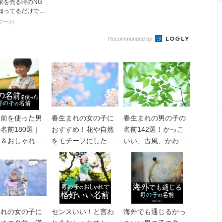
家を売る時のNG
知ってるだけで得
とは
ウール)
Recommended by
名前を使った男
春生まれの女の子に
春生まれの男の子の
名前180選｜
おすすめ！花や自然
名前142選！かっこ
的＆おしゃれな
をモチーフにしたか
いい、古風、かわい
字、二文字名
わいい名前211選
い等イメージ別にご
紹介
まれの女の子に
センスいい！と言わ
海外でも通じるかっ