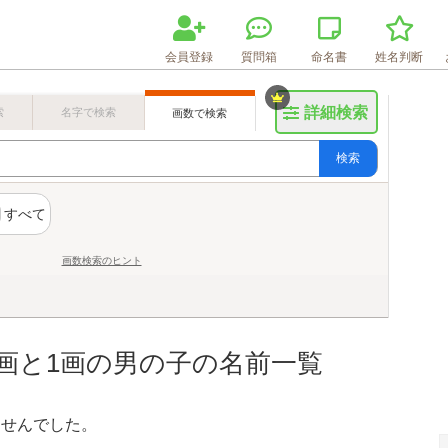
会員登録
質問箱
命名書
姓名判断
詳細検索
索
名字で検索
画数で検索
検索
すべて
画数検索のヒント
7画と1画の男の子の名前一覧
ませんでした。