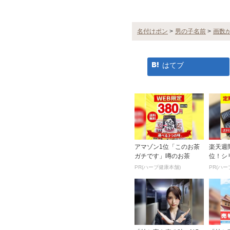
名付けポン
>
男の子名前
>
画数
はてブ
アマゾン1位「このお茶
楽天週
ガチです」噂のお茶
位！シ
のスッ
PR(ハーブ健康本舗)
PR(ハー
お試し