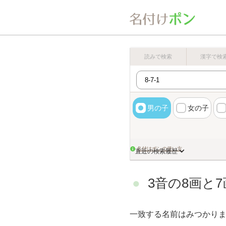
読みで検索
漢字で検
男の子
女の子
名付けポンの使い方
直近の検索履歴
3音の8画と
一致する名前はみつかり