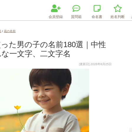
会員登録
質問箱
命名書
姓名判断
前
/
花の名前
った男の子の名前180選｜中性
れな一文字、二文字名
[更新日] 2026年6月25日