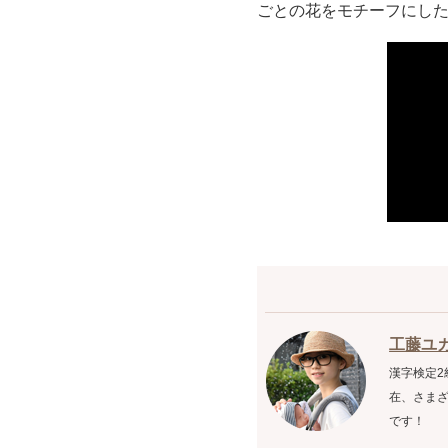
ごとの花をモチーフにし
工藤ユ
漢字検定2
在、さまざ
です！