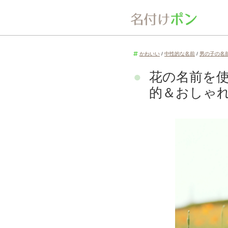
かわいい
/
中性的な名前
/
男の子の名
花の名前を使
的＆おしゃ