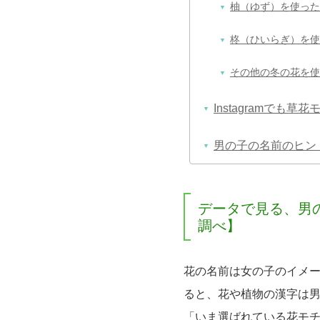
柚（ゆず）を使った
柊（ひいらぎ）を使
その他の冬の花を使
Instagramでも
男の子の名前のヒン
データで見る、男
調べ】
花の名前は女の子のイメ
ると、花や植物の漢字は
「いま選ばれている花モ