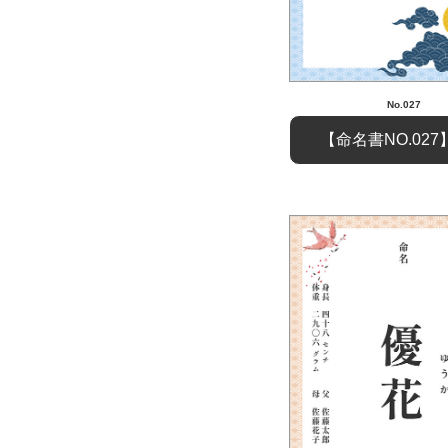
No.027
【命名書NO.02