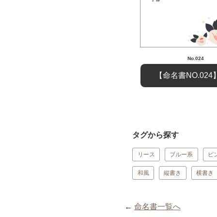
No.024
【命名書NO.02
タグから探す
リース
ブルー系
ピ
和風
縦書き
横書き
←
命名書一覧へ