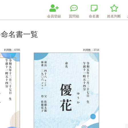
会員登録
質問箱
命名書
姓名判断
の命名書一覧
利用数：6795
利用数：3716