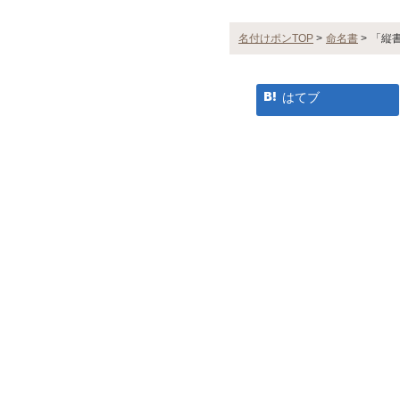
名付けポンTOP
>
命名書
>
「縦
はてブ