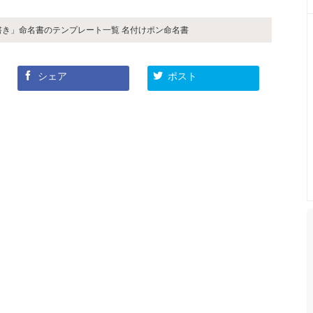
書き」命名書のテンプレート一覧 名付けポン命名書
シェア
ポスト