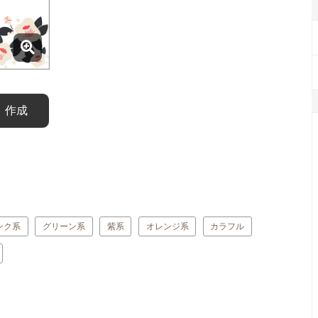
4】作成
ンク系
グリーン系
紫系
オレンジ系
カラフル