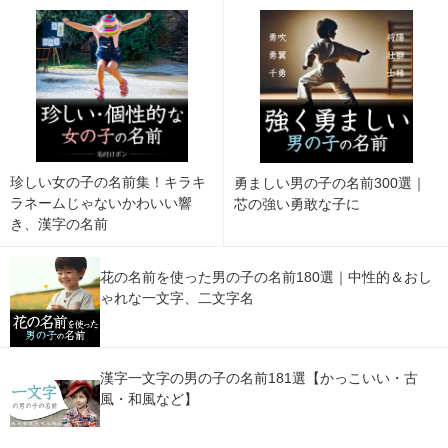
珍しい女の子の名前集！キラキ
勇ましい男の子の名前300選｜
ラネームじゃないかわいい響
芯の強い勇敢な子に
き、漢字の名前
花の名前を使った男の子の名前180選｜中性的＆おし
ゃれな一文字、二文字名
漢字一文字の男の子の名前181選【かっこいい・古
風・和風など】