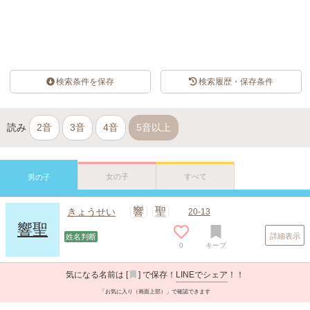
検索条件を保存
検索履歴・保存条件
読み
2音
3音
4音
5音以上
女の子
すべて
男の子
響
聖
きょうせい
20-13
響聖
詳細表示
姓名判断
0
キープ
気になる名前は [
] で保存！
LINEでシェア
！！
「お気に入り（画面上部）」で確認できます