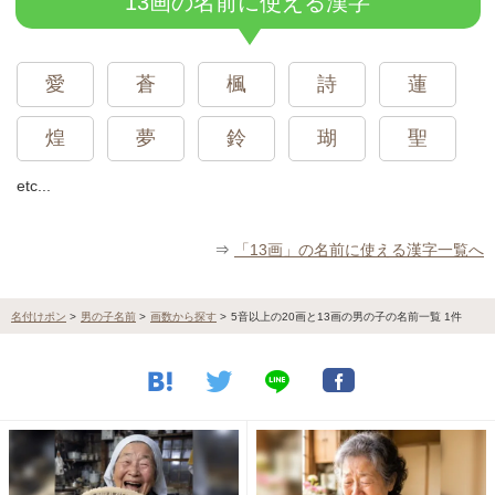
13画の名前に使える漢字
愛
蒼
楓
詩
蓮
煌
夢
鈴
瑚
聖
etc...
⇒
「13画」の名前に使える漢字一覧へ
名付けポン
>
男の子名前
>
画数から探す
>
5音以上の20画と13画の男の子の名前一覧 1件