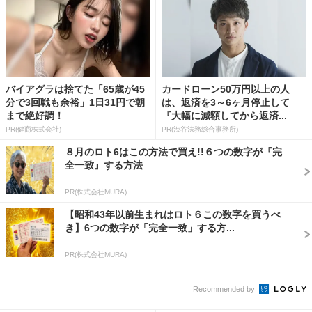
バイアグラは捨てた「65歳が45
カードローン50万円以上の人
分で3回戦も余裕」1日31円で朝
は、返済を3～6ヶ月停止して
まで絶好調！
『大幅に減額してから返済...
PR(健商株式会社)
PR(渋谷法務総合事務所)
８月のロト6はこの方法で買え!!６つの数字が『完
全一致』する方法
PR(株式会社MURA)
【昭和43年以前生まれはロト６この数字を買うべ
き】6つの数字が「完全一致」する方...
PR(株式会社MURA)
Recommended by