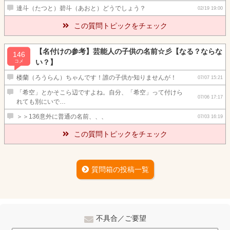
達斗（たつと）碧斗（あおと）どうでしょう？
02/19 19:00
この質問トピックをチェック
【名付けの参考】芸能人の子供の名前☆彡【なる？ならな
146
い？】
コメ
楼蘭（ろうらん）ちゃんです！誰の子供か知りませんが！
07/07 15:21
「希空」とかそこら辺ですよね。自分、「希空」って付けら
07/06 17:17
れても別にいで…
＞＞136意外に普通の名前、、、
07/03 16:19
この質問トピックをチェック
質問箱の投稿一覧
不具合／ご要望