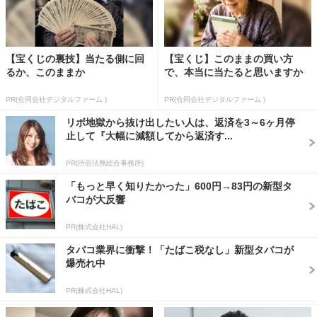
【宝くじの裏技】当たる側に回
【宝くじ】このままの買い方
るか、このままか
で、本当に当たると思いますか
PR(合同会社デジタルファーム )
PR(合同会社デジタルファーム )
リボ地獄から抜け出したい人は、返済を3～6ヶ月停
止して『大幅に減額してから返済す...
PR(渋谷法務総合事務所)
「もっと早く知りたかった」600円→83円の新型タ
バコが大反響
PR(株式会社HAL)
タバコ業界に衝撃！「たばこ税なし」新型タバコが
爆売れ中
PR(株式会社HAL)