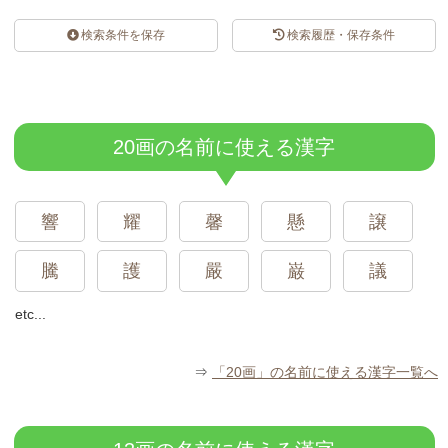
検索条件を保存
検索履歴・保存条件
スポンサードリンク
20画の名前に使える漢字
響
耀
馨
懸
譲
騰
護
嚴
巌
議
etc...
⇒
「20画」の名前に使える漢字一覧へ