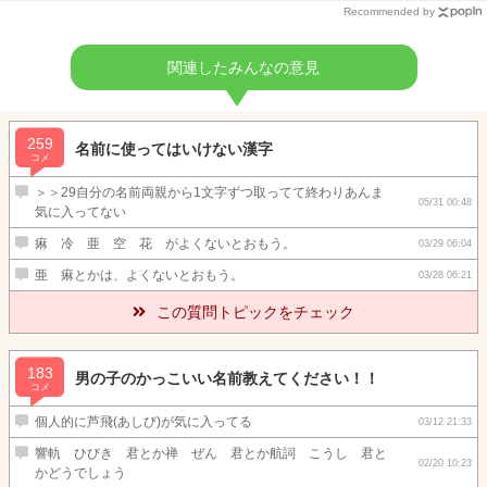
Recommended by
関連したみんなの意見
259
名前に使ってはいけない漢字
コメ
＞＞29自分の名前両親から1文字ずつ取ってて終わりあんま
05/31 00:48
気に入ってない
痳 冷 亜 空 花 がよくないとおもう。
03/29 06:04
亜 痳とかは、よくないとおもう。
03/28 06:21
この質問トピックをチェック
183
男の子のかっこいい名前教えてください！！
コメ
個人的に芦飛(あしび)が気に入ってる
03/12 21:33
響軌 ひびき 君とか禅 ぜん 君とか航詞 こうし 君と
02/20 10:23
かどうでしょう