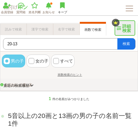
会員登録
質問箱
姓名判断
お知らせ
キープ
詳細
読みで検索
漢字で検索
名字で検索
画数で検索
検索
検索
男の子
女の子
すべて
画数検索のヒント
名付けポンの使い方
直近の検索履歴
1
件の名前がみつかりました
5音以上の20画と13画の男の子の名前一覧
1件