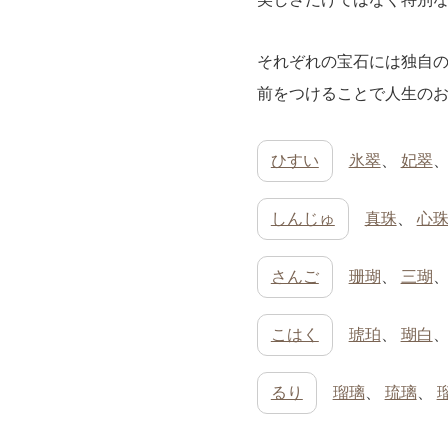
それぞれの宝石には独自
前をつけることで人生の
ひすい
氷翠
、
妃翠
しんじゅ
真珠
、
心
さんご
珊瑚
、
三瑚
こはく
琥珀
、
瑚白
るり
瑠璃
、
琉璃
、