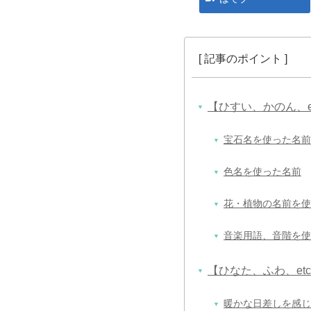
【ひすい、かのん、
宝石名を使った名前
色名を使った名前
花・植物の名前を使
音楽用語、音階を使
【ひなた、ふわ、e
暖かな日差しを感じ