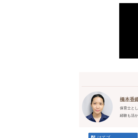
橋本香
保育士と
経験も活
はてブ