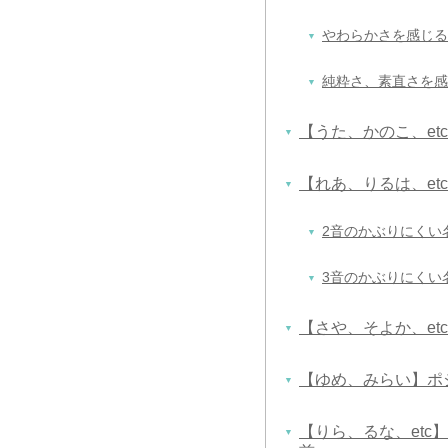
やわらかさを感じる
純粋さ、素直さを感
【うた、かのこ、e
【れあ、りるは、e
2音のかぶりにくい
3音のかぶりにくい
【さや、そよか、e
【ゆめ、みらい】ポ
【りら、るな、et