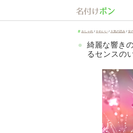
おしゃれ
/
かわいい
/
人気の読み
/
女
綺麗な響きの
るセンスの