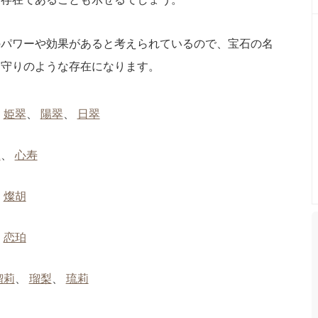
のパワーや効果があると考えられているので、宝石の名
お守りのような存在になります。
、
姫翠
、
陽翠
、
日翠
珠
、
心寿
、
燦胡
、
恋珀
瑠莉
、
瑠梨
、
琉莉